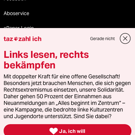
Aboservice
ePaper Login
taz
zahl ich
Gerade nicht

Downloads für Abonnierende
Links lesen, rechts
bekämpfen
© 2026 taz Verlags und Vertriebs GmbH
Mit doppelter Kraft für eine offene Gesellschaft!
Alle Rechte vorbehalten. Bei rechtlichen Fragen oder für Genehmigungen
wenden Sie sich bitte an
lizenzen@taz.de
Besonders jetzt brauchen Menschen, die sich gegen
Rechtsextremismus einsetzen, unsere Solidarität.
Daher gehen 50 Prozent der Einnahmen aus
Feedback
Redaktionsstatut
Kommune-Richtlinien
KI-
Neuanmeldungen an „Alles beginnt im Zentrum“ –
eine Kampagne, die bedrohte linke Kulturzentren
Leitlinie
Informant
Datenschutz
Impressum
AGB
und Jugendorte unterstützt. Sind Sie dabei?
Seitenwende
Einwilligungen widerrufen (Ads)

Ja, ich will