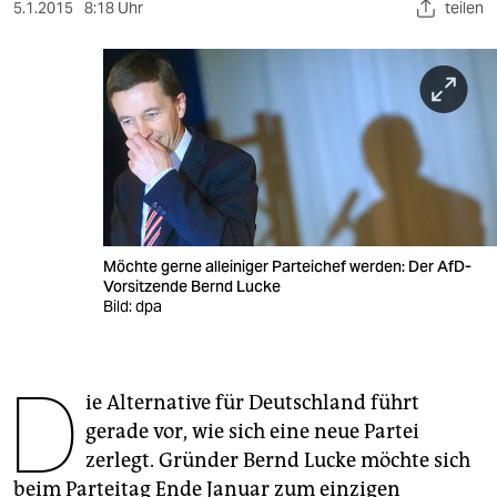
berlin
5.1.2015
8:18 Uhr
teilen
nord
wahrheit
verlag
verlag
veranstaltungen
Möchte gerne alleiniger Parteichef werden: Der AfD-
shop
Vorsitzende Bernd Lucke
Bild: dpa
fragen & hilfe
unterstützen
D
ie Alternative für Deutschland führt
abo
gerade vor, wie sich eine neue Partei
genossenschaft
zerlegt. Gründer Bernd Lucke möchte sich
beim Parteitag Ende Januar zum einzigen