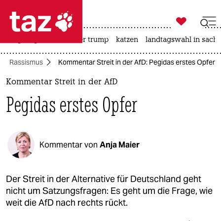

taz zahl ich
bergsteigen
usa unter trump
katzen
landtagswahl in sachs

taz zahl ich
Rassismus
Kommentar Streit in der AfD: Pegidas erstes Opfer
taz zahl ich
Kommentar Streit in der AfD
themen
Pegidas erstes Opfer
politik
öko
Kommentar von
Anja Maier
gesellschaft
kultur
Der Streit in der Alternative für Deutschland geht
nicht um Satzungsfragen: Es geht um die Frage, wie
sport
weit die AfD nach rechts rückt.