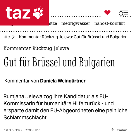

taz zahl ich
krieg in der ukraine
hitze
niedrigwasser
nahost-konflikt

taz zahl ich
batte
Kommentar Rückzug Jelewa: Gut für Brüssel und Bulgarien
taz zahl ich
Kommentar Rückzug Jelewa
themen
Gut für Brüssel und Bulgarien
politik
öko
Kommentar von
Daniela Weingärtner
gesellschaft
Rumjana Jelewa zog ihre Kandidatur als EU-
Kommissarin für humanitäre Hilfe zurück - und
kultur
ersparte damit den EU-Abgeordneten eine peinliche
Schlammschlacht.
sport
19.1.2010
2:00 Uhr
teilen