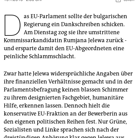
berlin
D
nord
as EU-Parlament sollte der bulgarischen
Regierung ein Dankschreiben schicken.
wahrheit
Am Dienstag zog sie ihre umstrittene
Kommissarkandidatin Rumjana Jelewa zurück -
verlag
und ersparte damit den EU-Abgeordneten eine
verlag
peinliche Schlammschlacht.
veranstaltungen
Zwar hatte Jelewa widersprüchliche Angaben über
shop
ihre finanziellen Verhältnisse gemacht und in der
Parlamentsbefragung keinen blassen Schimmer
fragen & hilfe
zu ihrem designierten Fachgebiet, humanitäre
unterstützen
Hilfe, erkennen lassen. Dennoch hielt die
konservative EU-Fraktion an der Bewerberin aus
abo
den eigenen politischen Reihen fest. Nur Grüne,
genossenschaft
Sozialisten und Linke sprachen sich nach der
dreistündigen Anhörung klar gegen Jelewa aus,