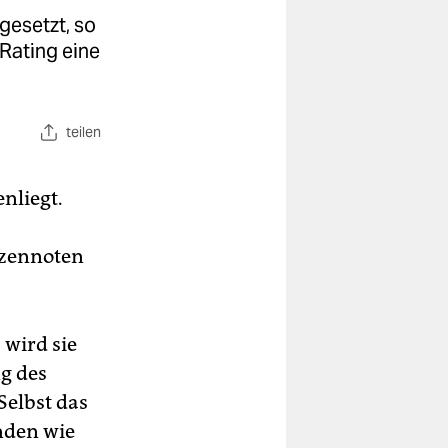
gesetzt, so
 Rating eine
teilen
nliegt.
tzennoten
wird sie
g des
Selbst das
nden wie