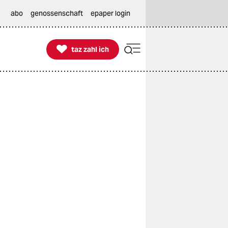
abo
genossenschaft
epaper login

taz zahl ich
taz zahl ich