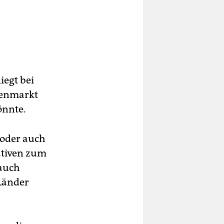
iegt bei
henmarkt
önnte.
 oder auch
ativen zum
 auch
Länder