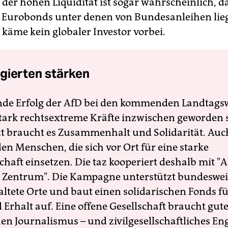
der hohen Liquidität ist sogar wahrscheinlich, da
 Eurobonds unter denen von Bundesanleihen lie
käme kein globaler Investor vorbei.
gierten stärken
nde Erfolg der AfD bei den kommenden Landtags
 stark rechtsextreme Kräfte inzwischen geworden 
zt braucht es Zusammenhalt und Solidarität. Auc
en Menschen, die sich vor Ort für eine starke
schaft einsetzen. Die taz kooperiert deshalb mit "A
 Zentrum". Die Kampagne unterstützt bundesweit
altete Orte und baut einen solidarischen Fonds f
Erhalt auf. Eine offene Gesellschaft braucht gute
en Journalismus – und zivilgesellschaftliches E