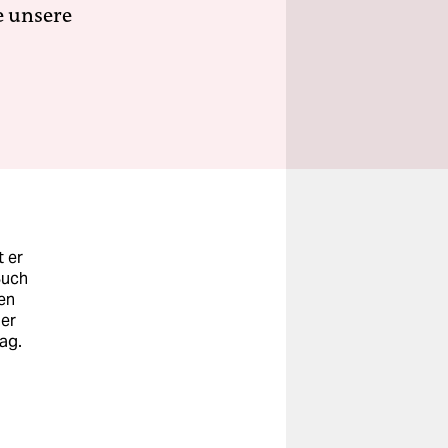
e unsere
t er
Buch
en
mer
ag.