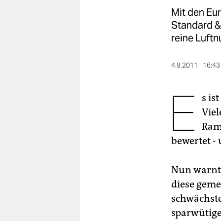
berlin
Mit den Eu
nord
Standard & 
reine Luft
wahrheit
verlag
4.9.2011
16:43
E
verlag
s is
veranstaltungen
Viel
shop
Ram
bewertet -
fragen & hilfe
unterstützen
Nun warnt 
diese geme
abo
schwächste
genossenschaft
sparwütige