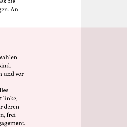
ss die
gen. An
wahlen
sind.
h und vor
lles
 linke,
ür deren
n, frei
ngagement.