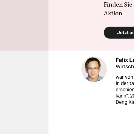
Finden Sie
Aktion.
Jetzt u
Felix L
Wirtsch
war von 
in der t
erschien
kann“, 
Deng Xia