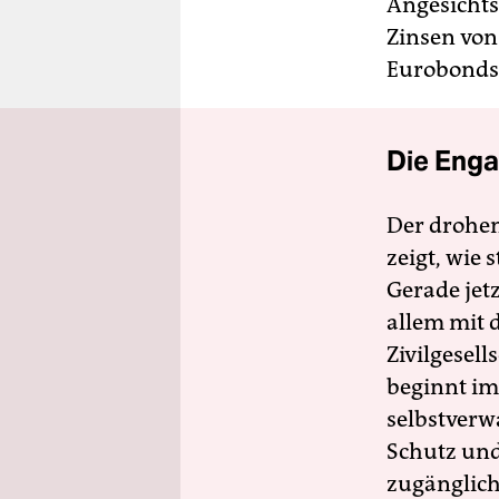
Angesichts 
Zinsen von
Eurobonds 
Die Enga
Der drohe
zeigt, wie
Gerade jet
allem mit d
Zivilgesell
beginnt im
selbstverw
Schutz und 
zugänglich