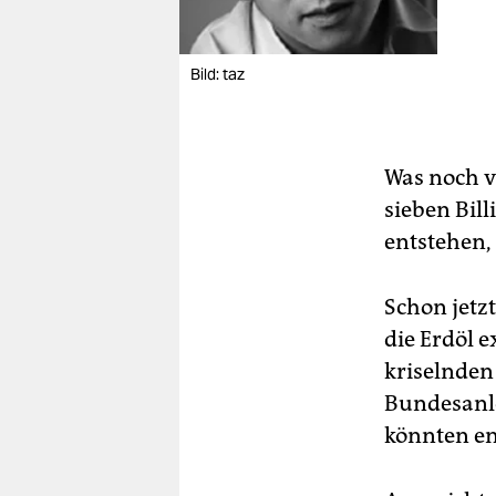
Bild: taz
Was noch v
sieben Bil
entstehen,
Schon jetz
die Erdöl 
kriselnden
Bundesanle
könnten en