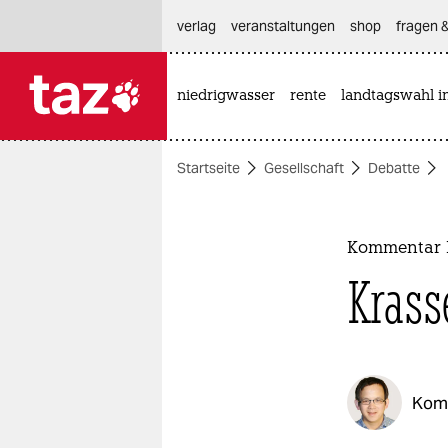
hautnavigation anspringen
hauptinhalt anspringen
footer anspringen
verlag
veranstaltungen
shop
fragen &
niedrigwasser
rente
landtagswahl i

taz zahl ich
taz zahl ich
Startseite
Gesellschaft
Debatte
themen
politik
Kommentar 
öko
Krass
gesellschaft
kultur
Kom
sport