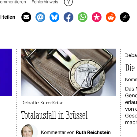
ommentieren
Fehlerhinweis
 teilen
Deba
Die
Komm
Das 
Geno
erla
Debatte Euro-Krise
von 
Totalausfall in Brüssel
Gese
mach
Kommentar von
Ruth Reichstein