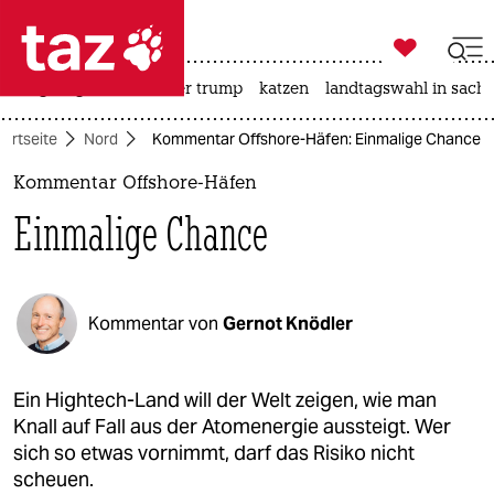

taz zahl ich
bergsteigen
usa unter trump
katzen
landtagswahl in sachs

taz zahl ich
tartseite
Nord
Kommentar Offshore-Häfen: Einmalige Chance
taz zahl ich
Kommentar Offshore-Häfen
themen
Einmalige Chance
politik
öko
Kommentar von
Gernot Knödler
gesellschaft
kultur
Ein Hightech-Land will der Welt zeigen, wie man
Knall auf Fall aus der Atomenergie aussteigt. Wer
sport
sich so etwas vornimmt, darf das Risiko nicht
scheuen.