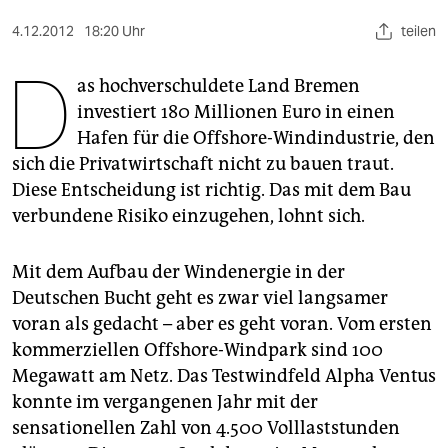
berlin
4.12.2012
18:20 Uhr
teilen
nord
D
as hochverschuldete Land Bremen
wahrheit
investiert 180 Millionen Euro in einen
verlag
Hafen für die Offshore-Windindustrie, den
sich die Privatwirtschaft nicht zu bauen traut.
verlag
Diese Entscheidung ist richtig. Das mit dem Bau
veranstaltungen
verbundene Risiko einzugehen, lohnt sich.
shop
Mit dem Aufbau der Windenergie in der
fragen & hilfe
Deutschen Bucht geht es zwar viel langsamer
voran als gedacht – aber es geht voran. Vom ersten
unterstützen
kommerziellen Offshore-Windpark sind 100
abo
Megawatt am Netz. Das Testwindfeld Alpha Ventus
konnte im vergangenen Jahr mit der
genossenschaft
sensationellen Zahl von 4.500 Volllaststunden