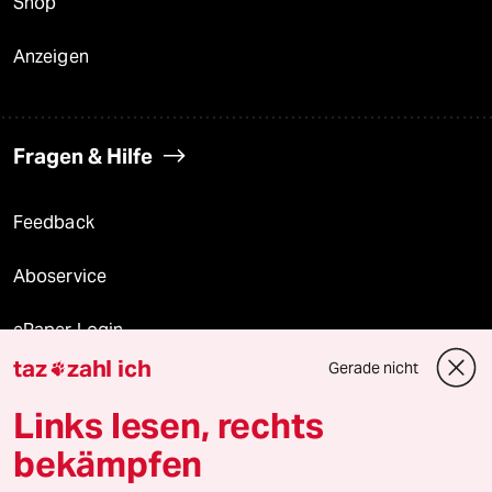
Shop
Anzeigen
Fragen & Hilfe
Feedback
Aboservice
ePaper Login
taz
zahl ich
Gerade nicht

Downloads für Abonnierende
Links lesen, rechts
bekämpfen
© 2026 taz Verlags und Vertriebs GmbH