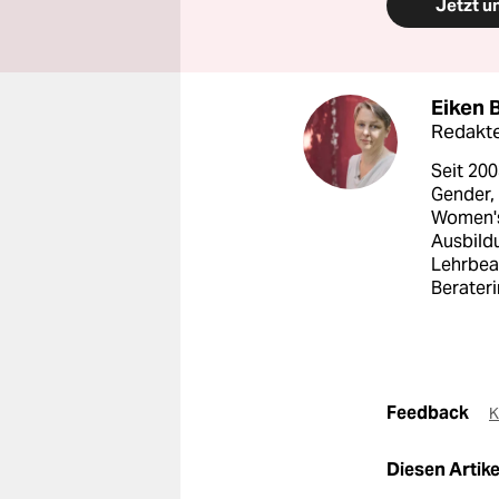
Jetzt u
Eiken 
Redakte
Seit 200
Gender, 
Women's 
Ausbildu
Lehrbeau
Berateri
Feedback
K
Diesen Artikel