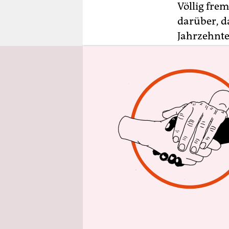
epaper login
Völlig fre
darüber, d
Jahrzehnte
und weil m
sie viellei