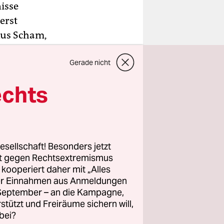
isse
erst
Aus Scham,
n zu sein,
Gerade nicht
echts
esellschaft! Besonders jetzt
rt gegen Rechtsextremismus
z kooperiert daher mit „Alles
ller Einnahmen aus Anmeldungen
. September – an die Kampagne,
rstützt und Freiräume sichern will,
bei?