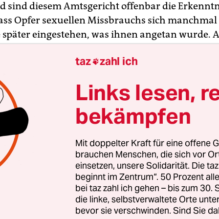
md sind diesem Amtsgericht offenbar die Erkenntn
ass Opfer sexuellen Missbrauchs sich manchmal 
 später eingestehen, was ihnen angetan wurde. 
anche glauben, selbst verantwortlich für die Tate
taz
zahl ich
cht sogar provoziert und genossen zu haben.

Links lesen, r
bekämpfen
Mit doppelter Kraft für eine offene G
brauchen Menschen, die sich vor O
einsetzen, unsere Solidarität. Die ta
beginnt im Zentrum“. 50 Prozent a
bei taz zahl ich gehen – bis zum 30
die linke, selbstverwaltete Orte unte
bevor sie verschwinden. Sind Sie da