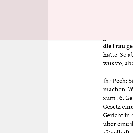
Hätte sich 
gesucht, d
die Frau g
hatte. So 
wusste, ab
Ihr Pech: S
machen. We
zum 16. Ge
Gesetz ein
Gericht in 
über eine i
rätselhaft.