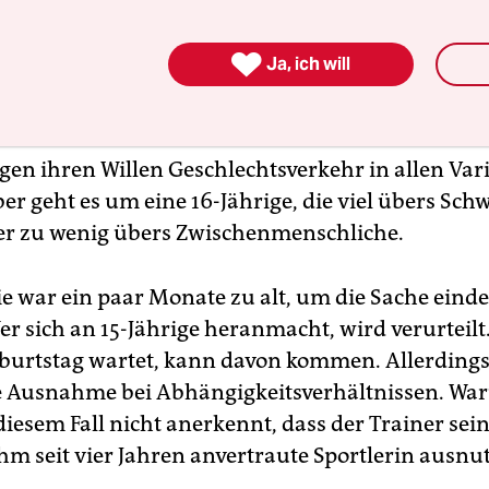

Ja, ich will
der 41-Jährige eine reife, sexuell erfahrene Partn
ann hätte das Gericht tatsächlich nur bewerten m
egen ihren Willen Geschlechtsverkehr in allen Var
aber geht es um eine 16-Jährige, die viel übers S
er zu wenig übers Zwischenmenschliche.
ie war ein paar Monate zu alt, um die Sache einde
r sich an 15-Jährige heranmacht, wird verurteilt.
burtstag wartet, kann davon kommen. Allerding
e Ausnahme bei Abhängigkeitsverhältnissen. Wa
diesem Fall nicht anerkennt, dass der Trainer se
hm seit vier Jahren anvertraute Sportlerin ausnut