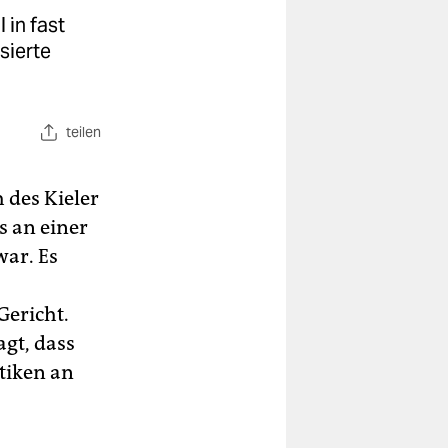
 in fast
sierte
teilen
 des Kieler
 an einer
war. Es
Gericht.
agt, dass
tiken an