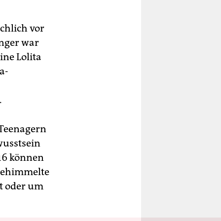
chlich vor
ünger war
ine Lolita
a-
.
 Teenagern
ewusstsein
 16 können
ngehimmelte
kt oder um