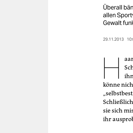
berlin
Überall bän
nord
allen Sport
Gewalt funk
wahrheit
verlag
29.11.2013
10:
H
verlag
aar
veranstaltungen
Sc
shop
ihm
könne nich
fragen & hilfe
„selbstbes
unterstützen
Schließlich
sie sich m
abo
ihr ausprob
genossenschaft