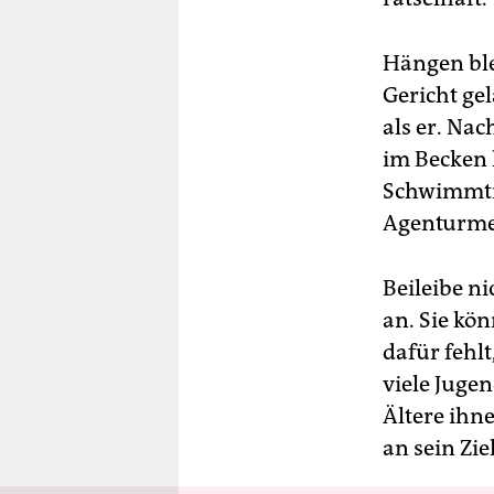
Hängen blei
Gericht gel
als er. Nac
im Becken 
Schwimmtra
Agenturmel
Beileibe n
an. Sie kön
dafür fehlt
viele Juge
Ältere ihn
an sein Zi