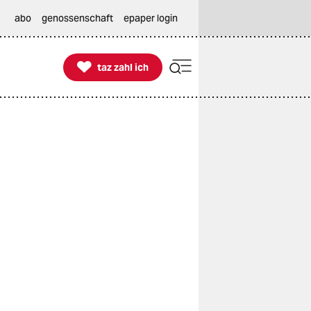
abo
genossenschaft
epaper login

taz zahl ich
taz zahl ich