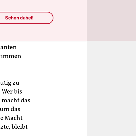
Schon dabei!
erin
üssen, ob
ianten
chwimmen
utig zu
 Wer bis
s macht das
rum das
ine Macht
zte, bleibt