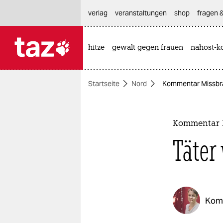
hautnavigation anspringen
hauptinhalt anspringen
footer anspringen
verlag
veranstaltungen
shop
fragen &
hitze
gewalt gegen frauen
nahost-ko

taz zahl ich
taz zahl ich
Startseite
Nord
Kommentar Missbra
themen
politik
Kommentar M
öko
Täter
gesellschaft
kultur
Kom
sport