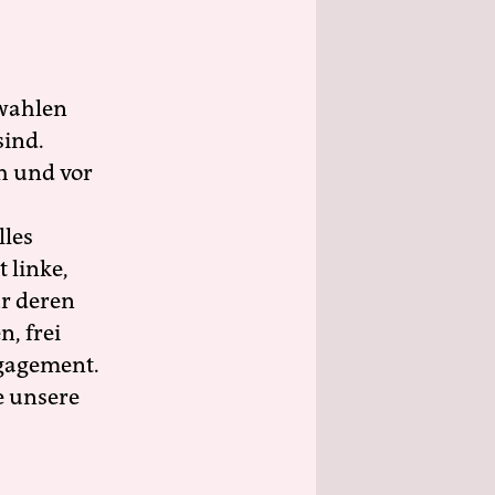
wahlen
sind.
h und vor
lles
 linke,
ür deren
n, frei
ngagement.
e unsere