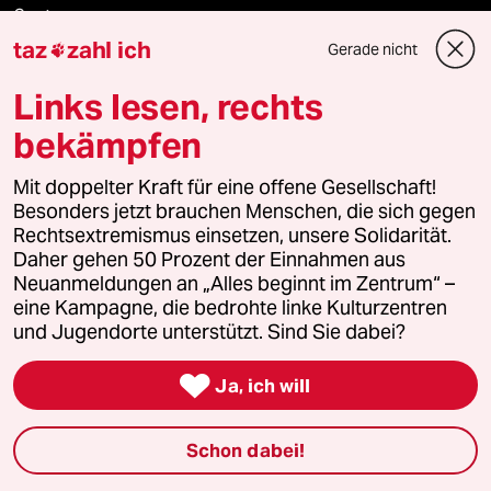
Ceuta
taz
zahl ich
Gerade nicht

Hitze
Links lesen, rechts
bekämpfen
Verlag
Mit doppelter Kraft für eine offene Gesellschaft!
Besonders jetzt brauchen Menschen, die sich gegen
Rechtsextremismus einsetzen, unsere Solidarität.
Aktuelles
Daher gehen 50 Prozent der Einnahmen aus
Neuanmeldungen an „Alles beginnt im Zentrum“ –
Hausblog
eine Kampagne, die bedrohte linke Kulturzentren
und Jugendorte unterstützt. Sind Sie dabei?
Die Seitenwende

Ja, ich will
Stellen
Schon dabei!
Presse