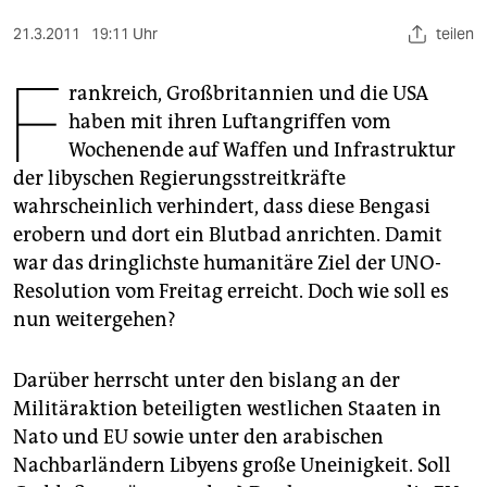
berlin
21.3.2011
19:11 Uhr
teilen
nord
F
rankreich, Großbritannien und die USA
wahrheit
haben mit ihren Luftangriffen vom
verlag
Wochenende auf Waffen und Infrastruktur
der libyschen Regierungsstreitkräfte
verlag
wahrscheinlich verhindert, dass diese Bengasi
veranstaltungen
erobern und dort ein Blutbad anrichten. Damit
war das dringlichste humanitäre Ziel der UNO-
shop
Resolution vom Freitag erreicht. Doch wie soll es
fragen & hilfe
nun weitergehen?
unterstützen
Darüber herrscht unter den bislang an der
abo
Militäraktion beteiligten westlichen Staaten in
Nato und EU sowie unter den arabischen
genossenschaft
Nachbarländern Libyens große Uneinigkeit. Soll