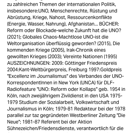
zu zahlreichen Themen der internationalen Politik,
insbesondere:UNO, Menschenrechte, Rüstung und
Abrüstung, Kriege, Nahost, Ressourcenkonflikte
(Energie, Wasser, Nahrung), Afghanistan... BÜCHER:
Reform oder Blockade-welche Zukunft hat die UNO?
(2021); Globales Chaos-Machtlose UNO-ist die
Weltorganisation überflüssig geworden? (2015), Die
kommenden Kriege (2005), Irak-Chronik eines
gewollten Krieges (2003); Vereinte Nationen (1995)
AUSZEICHNUNGEN: 2009: Göttinger Friedenspreis
2004:Kant-Weltbürgerpreis, Freiburg 1997:Goldpreis
"Excellenz im Journalismus" des Verbandes der UNO-
KorrespondentInnen in New York (UNCA) für DLF-
Radiofeature "UNO: Reform oder Kollaps" geb. 1954 in
Köln, nach zweijährigem Zivildienst in den USA 1975-
1979 Studium der Sozialarbeit, Volkswirtschaft und
Journalismus in Köln; 1979-81 Redakteur bei der 1978
parallel zur taz gegründeten Westberliner Zeitung "Die
Neue"; 1981-87 Referent bei der Aktion
Sühnezeichen/Friedensdienste, verantwortlich für die