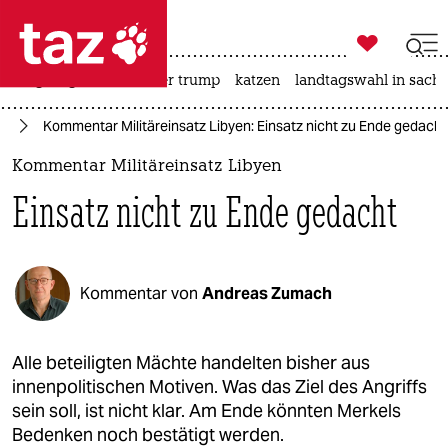

taz zahl ich
bergsteigen
usa unter trump
katzen
landtagswahl in sachs

taz zahl ich
te
Kommentar Militäreinsatz Libyen: Einsatz nicht zu Ende gedacht
taz zahl ich
Kommentar Militäreinsatz Libyen
themen
Einsatz nicht zu Ende gedacht
politik
öko
Kommentar von
Andreas Zumach
gesellschaft
kultur
Alle beteiligten Mächte handelten bisher aus
innenpolitischen Motiven. Was das Ziel des Angriffs
sport
sein soll, ist nicht klar. Am Ende könnten Merkels
Bedenken noch bestätigt werden.