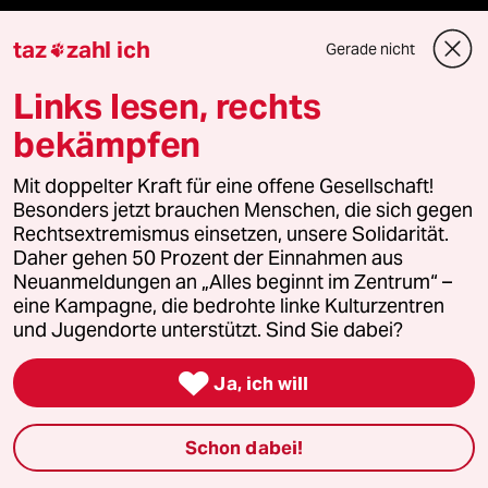
taz
zahl ich
Gerade nicht

Mehr taz Angebote
Links lesen, rechts
bekämpfen
Reisen
Mit doppelter Kraft für eine offene Gesellschaft!
Kantine
Besonders jetzt brauchen Menschen, die sich gegen
Rechtsextremismus einsetzen, unsere Solidarität.
Shop
Daher gehen 50 Prozent der Einnahmen aus
Neuanmeldungen an „Alles beginnt im Zentrum“ –
Anzeigen
eine Kampagne, die bedrohte linke Kulturzentren
und Jugendorte unterstützt. Sind Sie dabei?

Ja, ich will
Fragen & Hilfe
Schon dabei!
Feedback