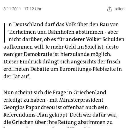
berlin
3.11.2011
17:12 Uhr
teilen
nord
I
n Deutschland darf das Volk über den Bau von
wahrheit
Tierheimen und Bahnhöfen abstimmen - aber
verlag
nicht darüber, ob es für anderer Völker Schulden
aufkommen will. Je mehr Geld im Spiel ist, desto
verlag
weniger Demokratie ist hierzulande möglich:
veranstaltungen
Dieser Eindruck drängt sich angesichts der frisch
eröffneten Debatte um Eurorettungs-Plebiszite in
shop
der Tat auf.
fragen & hilfe
Nun scheint sich die Frage in Griechenland
unterstützen
erledigt zu haben - mit Ministerpräsident
abo
Georgios Papandreou ist offenbar auch sein
Referendums-Plan gekippt. Doch wer dafür war,
genossenschaft
die Griechen über ihre Rettung abstimmen zu