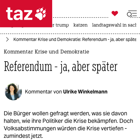

taz zahl ich
bergsteigen
usa unter trump
katzen
landtagswahl in sachs

taz zahl ich
te
Kommentar Krise und Demokratie: Referendum - ja, aber später
taz zahl ich
Kommentar Krise und Demokratie
themen
Referendum - ja, aber später
politik
öko
Kommentar von
Ulrike Winkelmann
gesellschaft
kultur
Die Bürger wollen gefragt werden, was sie davon
halten, wie ihre Politiker die Krise bekämpfen. Doch
sport
Volksabstimmungen würden die Krise vertiefen -
zumindest jetzt.