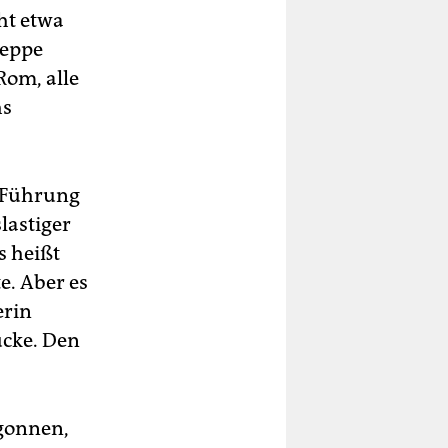
ht etwa
seppe
Rom, alle
hs
e Führung
lastiger
s heißt
e. Aber es
erin
ücke. Den
gonnen,