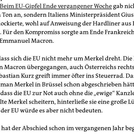
Beim EU-Gipfel Ende vergangener Woche
gab nic
 Ton an, sondern Italiens Ministerpräsident Giu
blockierte, wohl auf Anweisung der Hardliner aus 
. Für den Kompromiss sorgte am Ende Frankreic
f Emmanuel Macron.
 dass sich die EU nicht mehr um Merkel dreht. Di
 an Macron übergegangen, auch Österreichs rechts
bastian Kurz greift immer öfter ins Steuerrad. Da
s man Merkel in Brüssel schon abgeschrieben hätt
, dass die EU zur Not auch ohne die „ewige“ Kanzl
lte Merkel scheitern, hinterließe sie eine große L
der EU würde es aber nicht bedeuten.
hat der Abschied schon im vergangenen Jahr be