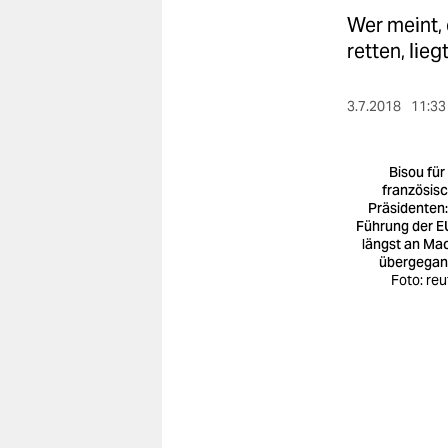
berlin
Wer meint,
nord
retten, lie
wahrheit
3.7.2018
11:33
verlag
Bisou für
verlag
französis
Präsidenten:
veranstaltungen
Führung der EU
längst an Ma
shop
übergega
Foto: reu
fragen & hilfe
unterstützen
abo
genossenschaft