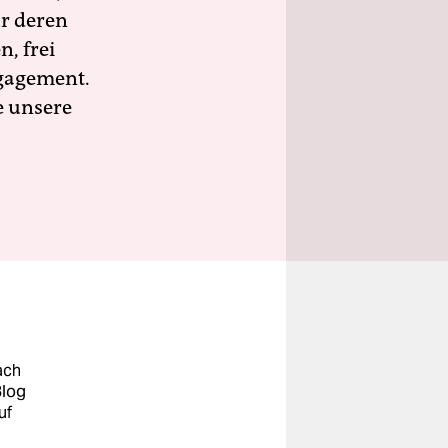
ür deren
n, frei
ngagement.
e unsere
ach
Blog
uf