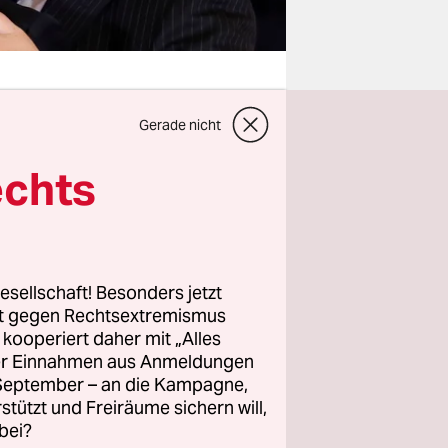
Gerade nicht
ter, auch
echts
 kämpft.
errat
t falsch.
esellschaft! Besonders jetzt
umstritten.
rt gegen Rechtsextremismus
lands
z kooperiert daher mit „Alles
r
ller Einnahmen aus Anmeldungen
euz. Schon
. September – an die Kampagne,
rstützt und Freiräume sichern will,
 Willigen“
bei?
h.