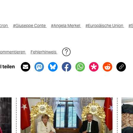
cron
#Giuseppe Conte
#Angela Merkel
#Europäische Union
#S
ommentieren
Fehlerhinweis
 teilen