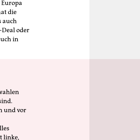
u Europa
at die
s auch
i-Deal oder
auch in
wahlen
sind.
h und vor
lles
 linke,