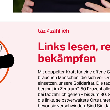
taz
zahl ich

e – welche Krise? In Brüssel geht das Geschäft wei
Links lesen, r
n Angela Merkel daheim in Berlin um die Macht
 meint, dass die EU-Kommission oder der Minist
bekämpfen
oßgebete anstimmen, um Merkel zu retten, der lieg
Mit doppelter Kraft für eine offene G
ist die Kanzlerin in der EU längst nicht mehr un
brauchen Menschen, die sich vor O
 zwar gelungen, einstige Widersacher wie Griechen
einsetzen, unsere Solidarität. Die ta
xis Tsipras auf ihre Seite zu ziehen. Doch seit de
beginnt im Zentrum“. 50 Prozent a
skrise 2015 liegt Merkel mit halb Europa über Kr
bei taz zahl ich gehen – bis zum 30
die linke, selbstverwaltete Orte unte
te die „Flüchtlingskanzlerin“ eine „Koalition der
bevor sie verschwinden. Sind Sie da
 eine „europäische Lösung“ zu finden – vergeblic