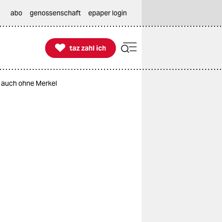
abo
genossenschaft
epaper login

taz zahl ich
taz zahl ich
t auch ohne Merkel