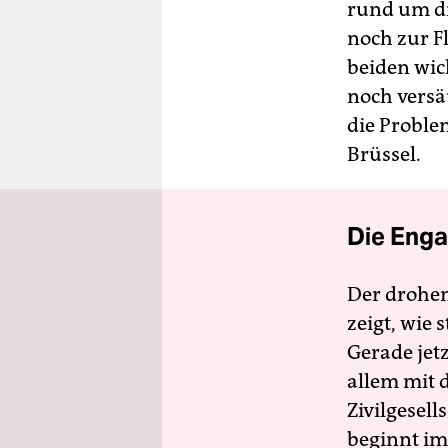
rund um di
noch zur Fl
beiden wic
noch versä
die Proble
Brüssel.
Die Enga
Der drohe
zeigt, wie
Gerade jet
allem mit d
Zivilgesell
beginnt im