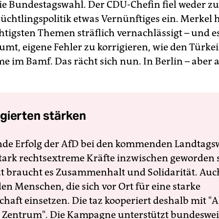
e Bundestagswahl. Der CDU-Chefin fiel weder z
üchtlingspolitik etwas Vernünftiges ein. Merkel h
htigsten Themen sträflich vernachlässigt – und e
umt, eigene Fehler zu korrigieren, wie den Türke
me im Bamf. Das rächt sich nun. In Berlin – aber 
gierten stärken
nde Erfolg der AfD bei den kommenden Landtags
 stark rechtsextreme Kräfte inzwischen geworden 
zt braucht es Zusammenhalt und Solidarität. Auc
en Menschen, die sich vor Ort für eine starke
schaft einsetzen. Die taz kooperiert deshalb mit "A
 Zentrum". Die Kampagne unterstützt bundesweit