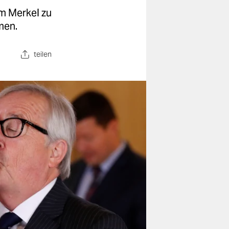
m Merkel zu
men.
teilen