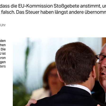
 dass die EU-Kommission Stoßgebete anstimmt, u
gt falsch. Das Steuer haben längst andere übernom
 Uhr
 den
chen
 Die
 ist
cron
ngen
ters