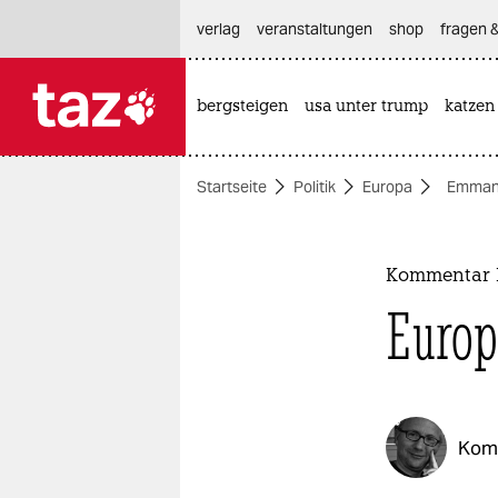
hautnavigation anspringen
hauptinhalt anspringen
footer anspringen
verlag
veranstaltungen
shop
fragen &
bergsteigen
usa unter trump
katzen

taz zahl ich
taz zahl ich
Startseite
Politik
Europa
Emman
themen
politik
Kommentar K
öko
Europ
gesellschaft
kultur
Kom
sport