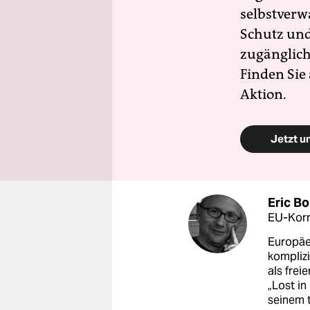
selbstverw
Schutz und 
zugänglich
Finden Sie
Aktion.
Jetzt u
Eric B
EU-Kor
Europäer
komplizi
als frei
„Lost in
seinem 