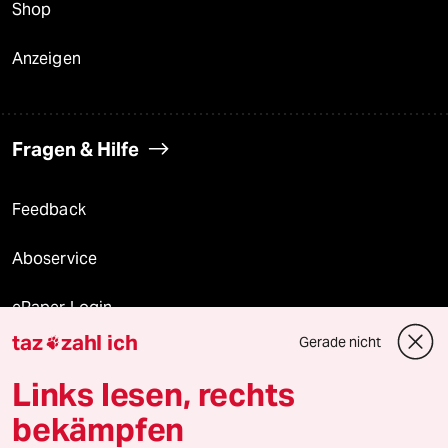
Shop
Anzeigen
Fragen & Hilfe
Feedback
Aboservice
ePaper Login
taz
zahl ich
Gerade nicht

Downloads für Abonnierende
Links lesen, rechts
bekämpfen
© 2026 taz Verlags und Vertriebs GmbH