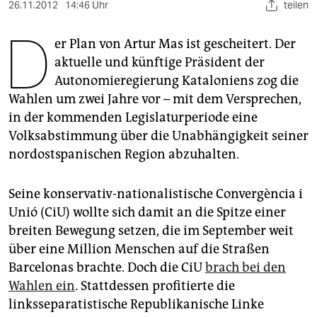
berlin
26.11.2012
14:46 Uhr
teilen
D
nord
er Plan von Artur Mas ist gescheitert. Der
aktuelle und künftige Präsident der
wahrheit
Autonomieregierung Kataloniens zog die
verlag
Wahlen um zwei Jahre vor – mit dem Versprechen,
in der kommenden Legislaturperiode eine
verlag
Volksabstimmung über die Unabhängigkeit seiner
veranstaltungen
nordostspanischen Region abzuhalten.
shop
Seine konservativ-nationalistische Convergència i
fragen & hilfe
Unió (CiU) wollte sich damit an die Spitze einer
breiten Bewegung setzen, die im September weit
unterstützen
über eine Million Menschen auf die Straßen
abo
Barcelonas brachte. Doch die CiU
brach bei den
Wahlen ein
. Stattdessen profitierte die
genossenschaft
linksseparatistische Republikanische Linke