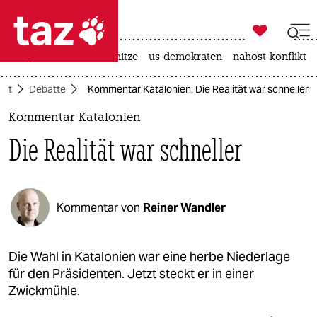

taz zahl ich
krieg in der ukraine
hitze
us-demokraten
nahost-konflikt

taz zahl ich
aft
Debatte
Kommentar Katalonien: Die Realität war schneller
taz zahl ich
Kommentar Katalonien
themen
Die Realität war schneller
politik
öko
Kommentar von
Reiner Wandler
gesellschaft
kultur
Die Wahl in Katalonien war eine herbe Niederlage
für den Präsidenten. Jetzt steckt er in einer
sport
Zwickmühle.