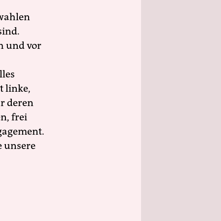
wahlen
sind.
h und vor
lles
 linke,
ür deren
n, frei
ngagement.
e unsere