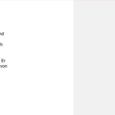
und
ch
 Er
 von