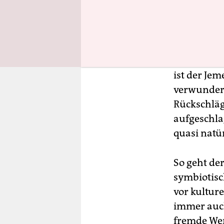
Kontrolle.
Stämme den
Bewegung d
In seiner i
ist der Jem
verwunderl
Rückschläg
aufgeschla
quasi natü
So geht de
symbiotisc
vor kultur
immer auch
fremde Wer