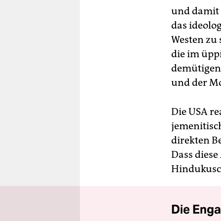
und damit 
das ideolo
Westen zu 
die im üpp
demütigende
und der Mo
Die USA re
jemenitisc
direkten B
Dass diese
Hindukusch
Die Enga