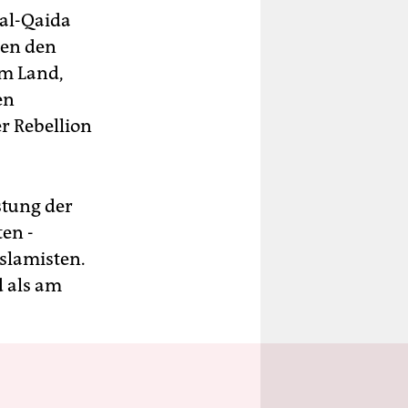
 al-Qaida
gen den
im Land,
en
er Rebellion
stung der
en -
slamisten.
d als am