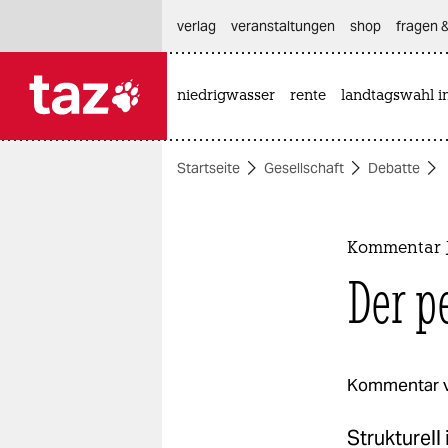
hautnavigation anspringen
hauptinhalt anspringen
footer anspringen
verlag
veranstaltungen
shop
fragen &
niedrigwasser
rente
landtagswahl i

taz zahl ich
taz zahl ich
Startseite
Gesellschaft
Debatte
themen
politik
Kommentar 
öko
Der p
gesellschaft
kultur
Kommentar 
sport
Strukturell