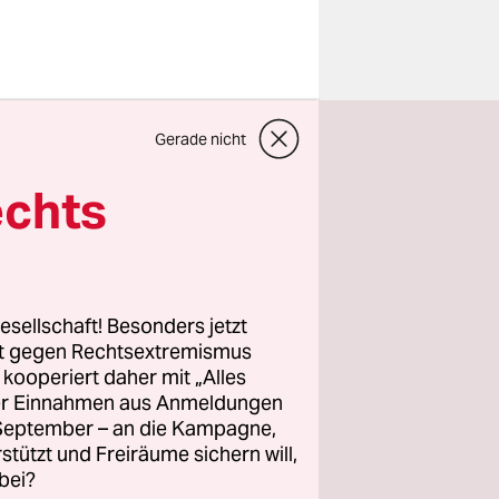
Gerade nicht
echts
esellschaft! Besonders jetzt
rt gegen Rechtsextremismus
enden
z kooperiert daher mit „Alles
ller Einnahmen aus Anmeldungen
m Ausland
. September – an die Kampagne,
Macht
rstützt und Freiräume sichern will,
einer
bei?