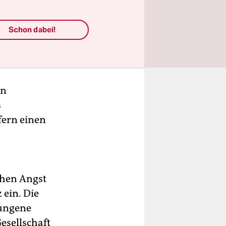
ische
ratistische
Schon dabei!
n Struktur
en
s
fern einen
chen Angst
ein. Die
wungene
esellschaft