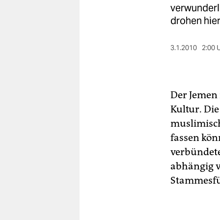
berlin
verwunderli
drohen hie
nord
wahrheit
3.1.2010
2:00 
verlag
verlag
Der Jemen 
veranstaltungen
Kultur. Die
muslimisch
shop
fassen kön
fragen & hilfe
verbündete
unterstützen
abhängig v
Stammesfü
abo
genossenschaft