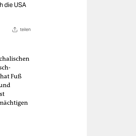
ch die USA
teilen
rchalischen
sch-
 hat Fuß
 und
st
 mächtigen