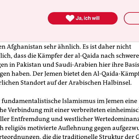
 Derzeit bedrohen im Norden rebellierende schiit
 Staatsverbund, und im Süden fordert eine sepa

Ja, ich will
ie Loslösung von der Zentralmacht in Sanaa.
nstabilen gesellschaftlichen und staatspolitische
en Afghanistan sehr ähnlich. Es ist daher nicht
ich, dass die Kämpfer der al-Qaida nach schwer
en in Pakistan und Saudi-Arabien hier ihre Basi
gen haben. Der Jemen bietet den Al-Qaida-Kämp
rlichen Standort auf der Arabischen Halbinsel.
r fundamentalistische Islamismus im Jemen eine
he Verbindung mit einer verbreiteten einheimis
eller Entfremdung und westlicher Wertedominanz 
 religiös motivierte Auflehnung gegen aufgez
teordnungen, die die traditionelle Struktur der G