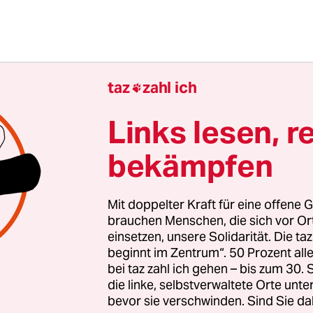
taz
zahl ich

Links lesen, r
bekämpfen
Mit doppelter Kraft für eine offene G
brauchen Menschen, die sich vor O
nd eines geschickten Austarierens der divergier
einsetzen, unsere Solidarität. Die ta
beginnt im Zentrum“. 50 Prozent a
eressen und finanzieller Unterstützung aus de
bei taz zahl ich gehen – bis zum 30
räsident Abdullah Saleh über Jahrzehnte an der 
die linke, selbstverwaltete Orte unte
nen. Doch weite Teile des Landes entziehen sich s
bevor sie verschwinden. Sind Sie da