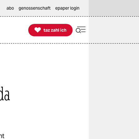
abo
genossenschaft
epaper login

taz zahl ich
taz zahl ich
da
ht