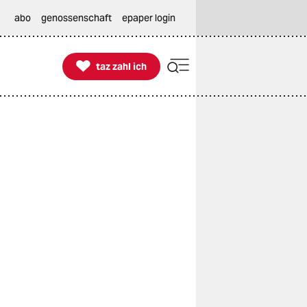
abo
genossenschaft
epaper login

taz zahl ich
taz zahl ich