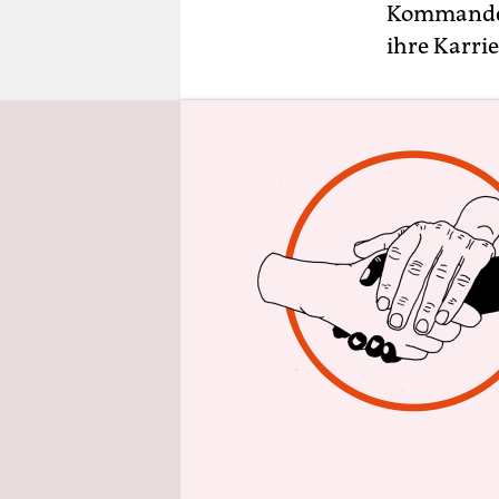
epaper login
Kommandeur
ihre Karri