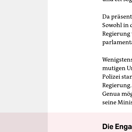
Da präsenti
Sowohl in 
Regierung 
parlament
Wenigstens 
mutigen Urt
Polizei sta
Regierung.
Genua mögl
seine Mini
Die Enga