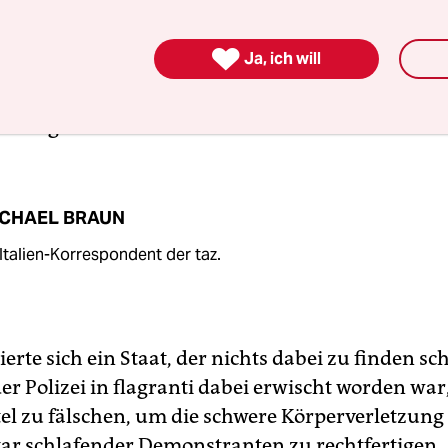
in ebenso unerwartetes wie wichtiges Signal, das 
isse seit jenen heißen und blutigen Julitagen 200

Ja, ich will
ehrt. Statt Strafe nämlich, so schien es, gab es fü
echerischen Beamten nur Gratifikationen, Ausz
derungen.
CHAEL BRAUN
 Italien-Korrespondent der taz.
erte sich ein Staat, der nichts dabei zu finden sc
der Polizei in flagranti dabei erwischt worden war
el zu fälschen, um die schwere Körperverletzung 
gar schlafender Demonstranten zu rechtfertigen.