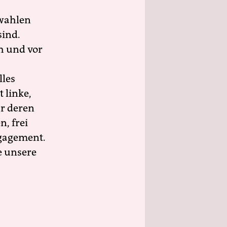
wahlen
sind.
h und vor
lles
 linke,
ür deren
n, frei
ngagement.
e unsere