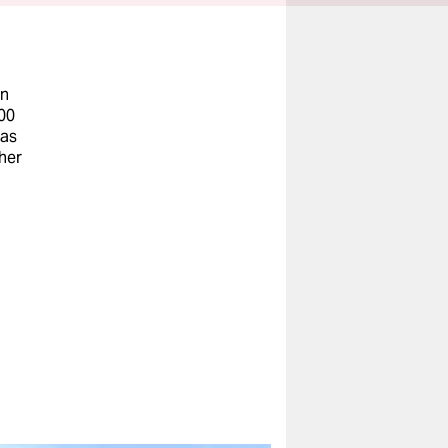
an
000
das
her