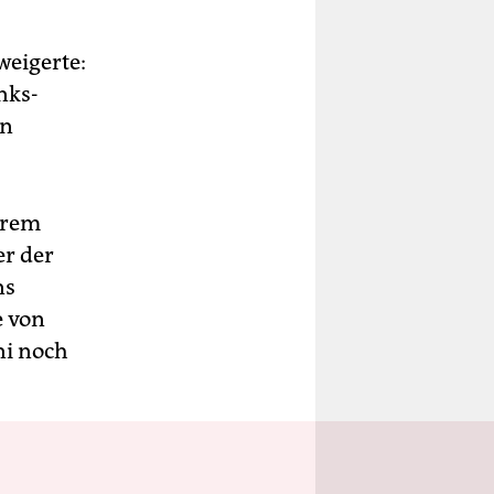
weigerte:
nks-
en
ihrem
er der
ns
e von
ni noch