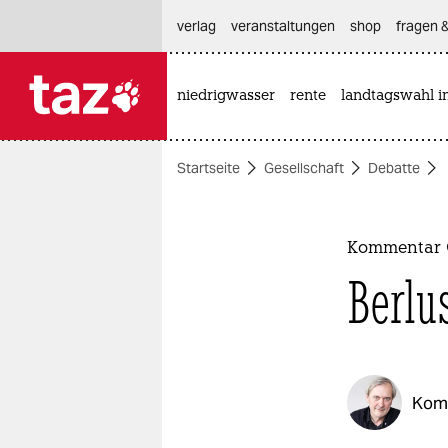
hautnavigation anspringen
hauptinhalt anspringen
footer anspringen
verlag
veranstaltungen
shop
fragen &
niedrigwasser
rente
landtagswahl i

taz zahl ich
taz zahl ich
Startseite
Gesellschaft
Debatte
themen
politik
Kommentar 
öko
Berlu
gesellschaft
kultur
Kom
sport