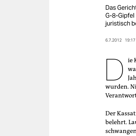
berlin
Das Gericht
nord
G-8-Gipfel
juristisch b
wahrheit
verlag
6.7.2012
19:17
D
verlag
ie
veranstaltungen
wa
shop
Ja
wurden. Ni
fragen & hilfe
Verantwort
unterstützen
Der Kassat
abo
belehrt. La
genossenschaft
schwangen;