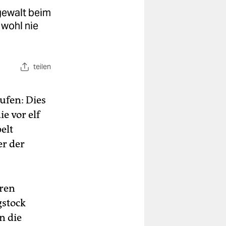
igewalt beim
 wohl nie
teilen
ufen: Dies
e vor elf
elt
er der
eren
gstock
n die