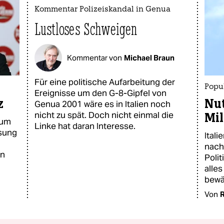
Kommentar Polizeiskandal in Genua
Lustloses Schweigen
Kommentar von
Michael Braun
Für eine politische Aufarbeitung der
Popul
Ereignisse um den G-8-Gipfel von
z
Nut
Genua 2001 wäre es in Italien noch
nicht zu spät. Doch nicht einmal die
Mi
ium
Linke hat daran Interesse.
ssung
Ital
nach 
in
Polit
alle
bewä
Von
R