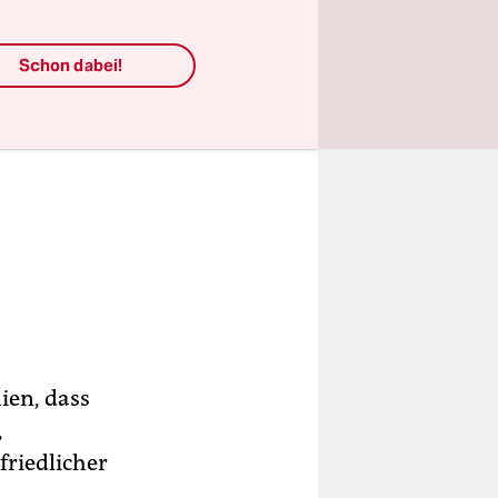
den Gang
1 in Genua
Schon dabei!
r die
eichnungen
hien, dass
,
friedlicher