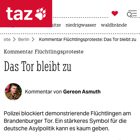

taz zahl ich
krieg in der ukraine
hitze
niedrigwasser
waldbrände

taz zahl ich
tseite
Berlin
Kommentar Flüchtlingsproteste: Das Tor bleibt zu
taz zahl ich
Kommentar Flüchtlingsproteste
themen
Das Tor bleibt zu
politik
öko
Kommentar von
Gereon Asmuth
gesellschaft
kultur
Polizei blockiert demonstrierende Flüchtlingen am
Brandenburger Tor. Ein stärkeres Symbol für die
sport
deutsche Asylpolitik kann es kaum geben.