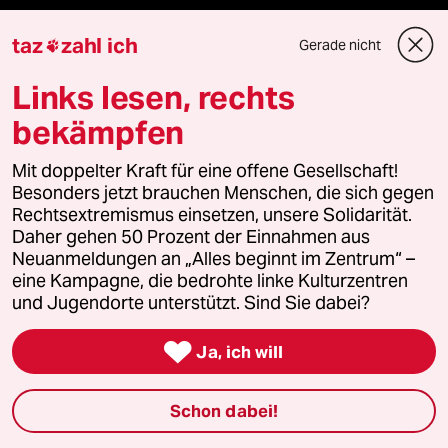
taz lab Infobrief
taz
zahl ich
Gerade nicht

Links lesen, rechts
Veranstaltungen
bekämpfen
Mit doppelter Kraft für eine offene Gesellschaft!
Demnächst
Besonders jetzt brauchen Menschen, die sich gegen
Rechtsextremismus einsetzen, unsere Solidarität.
Vor Ort
Daher gehen 50 Prozent der Einnahmen aus
Neuanmeldungen an „Alles beginnt im Zentrum“ –
Live im Stream
eine Kampagne, die bedrohte linke Kulturzentren
und Jugendorte unterstützt. Sind Sie dabei?
Vergangene

Ja, ich will
taz lab 2027
Schon dabei!