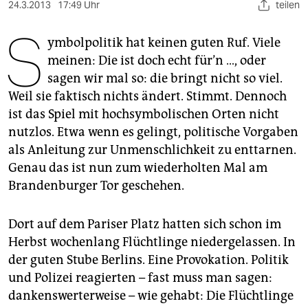
berlin
24.3.2013
17:49 Uhr
teilen
S
nord
ymbolpolitik hat keinen guten Ruf. Viele
meinen: Die ist doch echt für’n …, oder
wahrheit
sagen wir mal so: die bringt nicht so viel.
verlag
Weil sie faktisch nichts ändert. Stimmt. Dennoch
ist das Spiel mit hochsymbolischen Orten nicht
verlag
nutzlos. Etwa wenn es gelingt, politische Vorgaben
veranstaltungen
als Anleitung zur Unmenschlichkeit zu enttarnen.
Genau das ist nun zum wiederholten Mal am
shop
Brandenburger Tor geschehen.
fragen & hilfe
Dort auf dem Pariser Platz hatten sich schon im
unterstützen
Herbst wochenlang Flüchtlinge niedergelassen. In
abo
der guten Stube Berlins. Eine Provokation. Politik
und Polizei reagierten – fast muss man sagen:
genossenschaft
dankenswerterweise – wie gehabt: Die Flüchtlinge