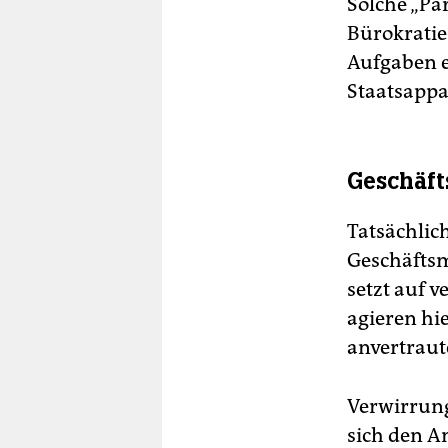
Solche „Pa
Bürokratie
Aufgaben ef
Staatsappa
Geschäft
Tatsächlich
Geschäftsm
setzt auf 
agieren hi
anvertraut
Verwirrung
sich den A