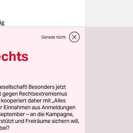
ig
odells:
Gerade nicht
e sich mit
u
echts
eteiligten
der von
esellschaft! Besonders jetzt
elung der
rt gegen Rechtsextremismus
z kooperiert daher mit „Alles
ller Einnahmen aus Anmeldungen
. September – an die Kampagne,
rstützt und Freiräume sichern will,
bei?