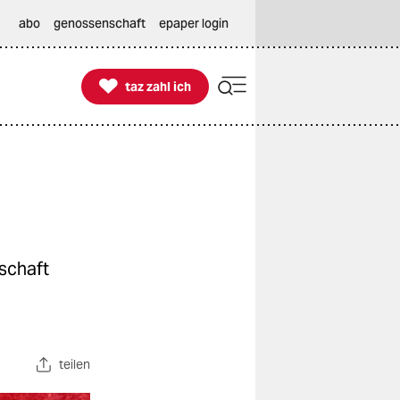
abo
genossenschaft
epaper login

taz zahl ich
taz zahl ich
schaft
teilen