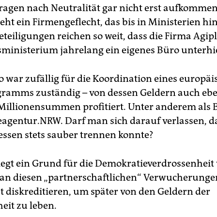
Fragen nach Neutralität gar nicht erst aufkommen
eht ein Firmengeflecht, das bis in Ministerien hi
eteiligungen reichen so weit, dass die Firma Agip
sministerium jahrelang ein eigenes Büro unterhie
o war zufällig für die Koordination eines europä
ramms zuständig – von dessen Geldern auch eb
Millionensummen profitiert. Unter anderem als B
eagentur.NRW. Darf man sich darauf verlassen, da
ressen stets sauber trennen konnte?
liegt ein Grund für die Demokratieverdrossenheit 
n diesen „partnerschaftlichen“ Verwucherungen
st diskreditieren, um später von den Geldern der
eit zu leben.