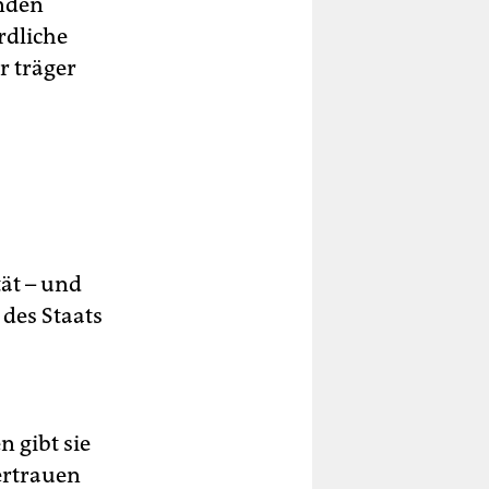
enden
rdliche
r träger
ät – und
 des Staats
 gibt sie
ertrauen