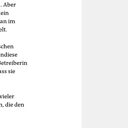
. Aber
nein
lan im
lt.
ischen
endiese
etreiberin
ss sie
vieler
, die den