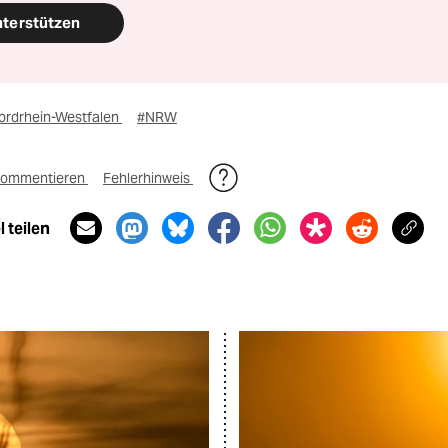
nterstützen
ordrhein-Westfalen
#NRW
ommentieren
Fehlerhinweis
 teilen