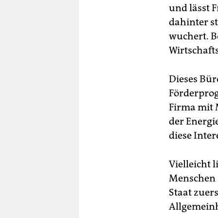
und lässt 
dahinter st
wuchert. B
Wirtschaft
Dieses Bür
Förderprog
Firma mit 
der Energi
diese Inte
Vielleicht 
Menschen a
Staat zuer
Allgemeinh