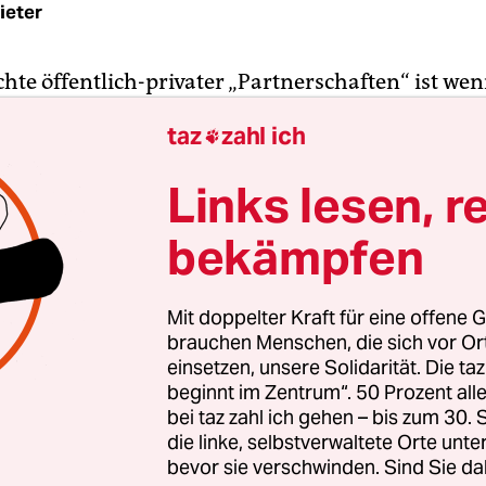
ieter
hte öffentlich-privater „Partnerschaften“ ist wen
 Das gilt insbesondere für den Vorreiter dieses M
taz
zahl ich

Westfalen. Nahezu alle Rechnungshofberichte, di
 Privatisierungen bundesweit befassten, kamen z
Links lesen, r
Ergebnis: Solche Kooperationen dienen nur den b
, keineswegs der Allgemeinheit.
bekämpfen
P, der Privatisierung der Wasserversorgung oder 
Mit doppelter Kraft für eine offene G
nister Alexander Dobrindt geplanten Verscherb
brauchen Menschen, die sich vor O
n: Das Gemeinwesen muss zahlen.
einsetzen, unsere Solidarität. Die ta
beginnt im Zentrum“. 50 Prozent a
bei taz zahl ich gehen – bis zum 30
die linke, selbstverwaltete Orte unte
bevor sie verschwinden. Sind Sie da