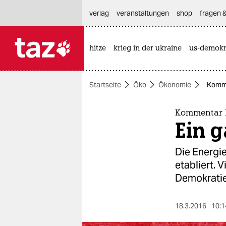
hautnavigation anspringen
hauptinhalt anspringen
footer anspringen
verlag
veranstaltungen
shop
fragen &
hitze
krieg in der ukraine
us-demokr

taz zahl ich
taz zahl ich
Startseite
Öko
Ökonomie
Komme
themen
politik
Kommentar 
Ein g
öko
Die Energi
gesellschaft
etabliert. V
Demokratie
kultur
sport
18.3.2016
10:1