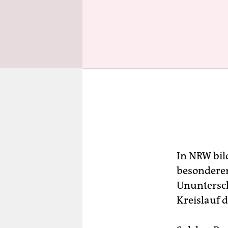
In NRW bil
besonderer 
Ununtersch
Kreislauf d