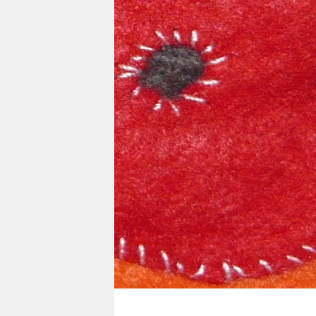
berlin
nord
wahrheit
verlag
verlag
veranstaltungen
shop
fragen & hilfe
unterstützen
abo
genossenschaft