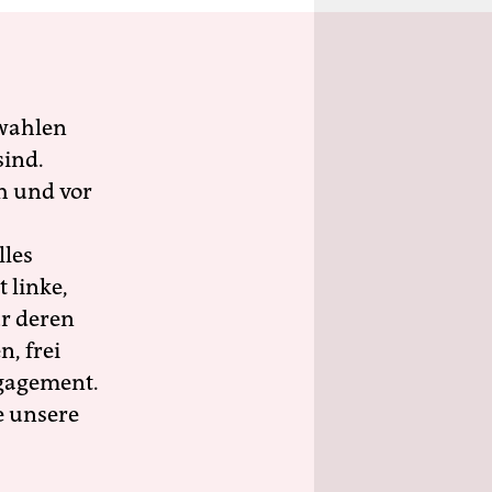
wahlen
sind.
h und vor
lles
 linke,
ür deren
n, frei
ngagement.
e unsere