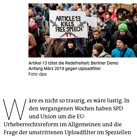
berlin
nord
wahrheit
verlag
verlag
Artikel 13 tötet die Redefreiheit: Berliner Demo
veranstaltungen
Anfang März 2019 gegen Uploadfilter
Foto: dpa
shop
fragen & hilfe
W
äre es nicht so traurig, es wäre lustig. In
unterstützen
den vergangenen Wochen haben SPD
abo
und Union um die EU-
Urheberrechtsreform im Allgemeinen und die
genossenschaft
Frage der umstrittenen Uploadfilter im Speziellen