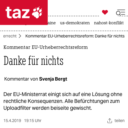

taz zahl ich
hitze
krieg in der ukraine
us-demokraten
nahost-konflikt

taz zahl ich
eberrecht
Kommentar EU-Urheberrechtsreform: Danke für nichts
taz zahl ich
Kommentar EU-Urheberrechtsreform
themen
Danke für nichts
politik
öko
Kommentar von
Svenja Bergt
gesellschaft
Der EU-Ministerrat einigt sich auf eine Lösung ohne
rechtliche Konsequenzen. Alle Befürchtungen zum
kultur
Uploadfilter werden beiseite gewischt.
sport
15.4.2019
19:15 Uhr
teilen