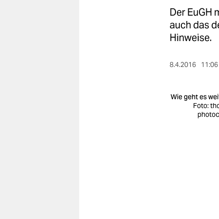
berlin
Der EuGH m
nord
auch das de
Hinweise.
wahrheit
verlag
8.4.2016
11:06
verlag
Wie geht es wei
veranstaltungen
Foto: tho
photo
shop
fragen & hilfe
unterstützen
abo
genossenschaft