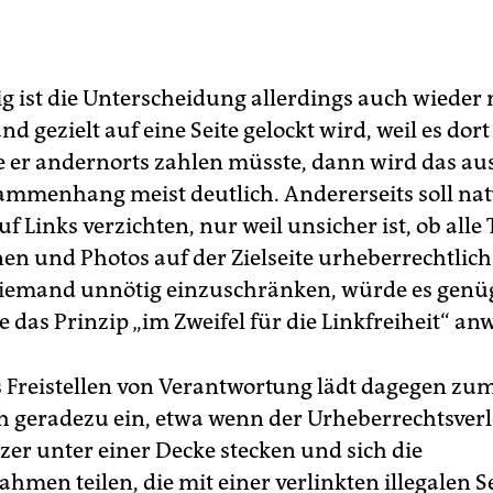
ass des EuGH-Verfahrens ist der Rechtsstreit zwischen dem
dienkonzern Sanoma, der dort das Magazin
Playboy
herausg
 GS Media, die die Website „GeenStijl“ betreibt. (
dpa
)
g ist die Unterscheidung allerdings auch wieder 
 gezielt auf eine Seite gelockt wird, weil es dort
die er andernorts zahlen müsste, dann wird das a
menhang meist deutlich. Andererseits soll nat
 Links verzichten, nur weil unsicher ist, ob alle 
onen und Photos auf der Zielseite urheberrechtlic
niemand unnötig einzuschränken, würde es genü
e das Prinzip „im Zweifel für die Linkfreiheit“ a
es Freistellen von Verantwortung lädt dagegen zu
 geradezu ein, etwa wenn der Urheberrechtsverl
zer unter einer Decke stecken und sich die
men teilen, die mit einer verlinkten illegalen Sei