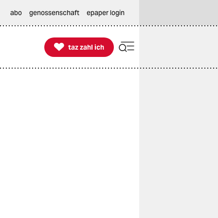
abo
genossenschaft
epaper login

taz zahl ich
taz zahl ich