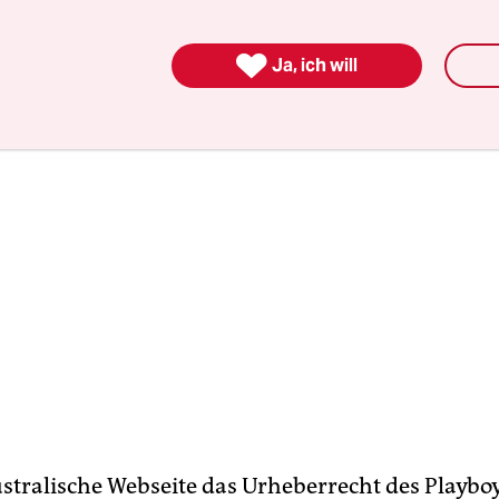
-Verlag prozessierte.

Ja, ich will
ustralische Webseite das Urheberrecht des Playboy