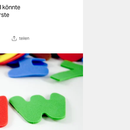
l könnte
rste
teilen