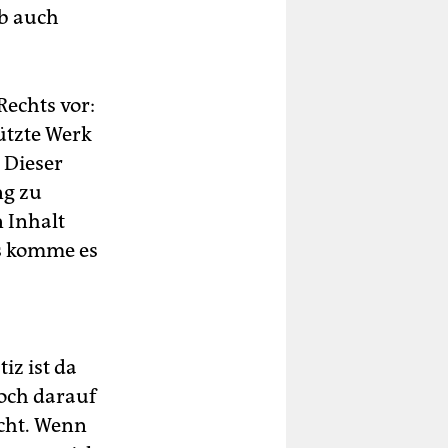
ob auch
Rechts vor:
ützte Werk
 Dieser
ng zu
n Inhalt
rs komme es
iz ist da
noch darauf
acht. Wenn