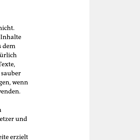
ibt
nicht.
 Inhalte
us dem
ürlich
Texte,
h sauber
gen, wenn
nwenden.
m
etzer und
te erzielt