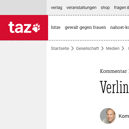
hautnavigation anspringen
hauptinhalt anspringen
footer anspringen
verlag
veranstaltungen
shop
fragen &
hitze
gewalt gegen frauen
nahost-ko

taz zahl ich
taz zahl ich
Startseite
Gesellschaft
Medien
themen
politik
Kommentar 
öko
Verli
gesellschaft
kultur
Kom
sport