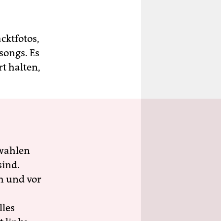
cktfotos,
songs. Es
t halten,
wahlen
sind.
h und vor
lles