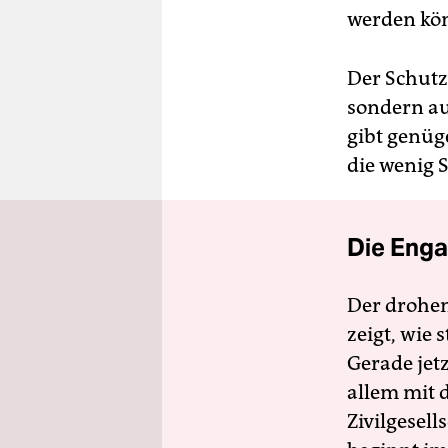
werden kö
Der Schutz 
sondern au
gibt genüg
die wenig 
Die Enga
Der drohe
zeigt, wie
Gerade jet
allem mit d
Zivilgesell