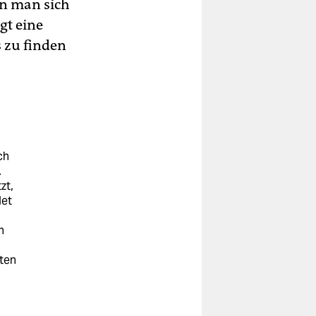
nn man sich
gt eine
s zu finden
ch
.
zt,
let
n
ten