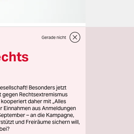
Gerade nicht
echts
er auch das
m wenn sich
lanwalt
esellschaft! Besonders jetzt
rt gegen Rechtsextremismus
Star Britt
z kooperiert daher mit „Alles
evor das
ller Einnahmen aus Anmeldungen
. September – an die Kampagne,
rstützt und Freiräume sichern will,
die
bei?
), wogegen