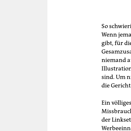
Anl
Me
und
So schwieri
Wenn jemand
gibt, für 
Gesamzusam
niemand auf
Illustrati
sind. Um 
die Gericht
Ein völlig
Missbrauch
der Linkset
Werbeeinnah