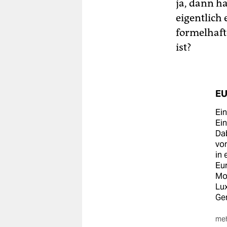
ja, dann ha
eigentlich
formelhaft
ist?
EU
Ein
Ein
Dab
von
in 
Eur
Mon
Lu
Ge
meh