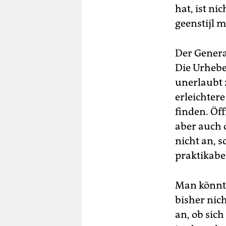
hat, ist n
geenstijl m
Der Genera
Die Urhebe
unerlaubt 
erleichtere
finden. Öff
aber auch 
nicht an, s
praktikabe
Man könnte 
bisher nic
an, ob sic