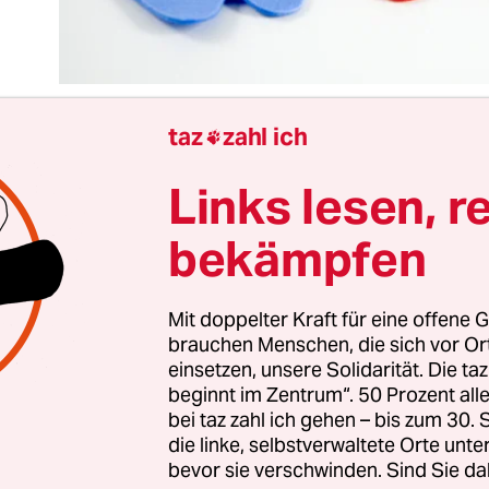
taz
zahl ich

Links lesen, r
uropäischen Gerichtshof ist ein Fall anhängig, d
tsche Internetrecht verändern könnte – vor alle
bekämpfen
 Lösung durchsetzt, die der unabhängige Genera
inem Schlussantrag vertrat.
Mit doppelter Kraft für eine offene G
brauchen Menschen, die sich vor O
ht es um einen Fall aus den Niederlanden. Der TV-
einsetzen, unsere Solidarität. Die ta
ß sich für den Playboy fotografieren. Doch noch b
beginnt im Zentrum“. 50 Prozent a
osk lag, waren die Dekker-Bilder schon auf einer
bei taz zahl ich gehen – bis zum 30
die linke, selbstverwaltete Orte unte
en Webseite zu sehen. Auf diese Quelle verlinkte 
bevor sie verschwinden. Sind Sie da
ische Webseite
geenstijl.nl
(übersetzt: „Kein Stil“