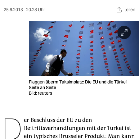
berlin
25.6.2013
20:28 Uhr
teilen
nord
wahrheit
verlag
verlag
veranstaltungen
shop
Flaggen überm Taksimplatz: Die EU und die Türkei
Seite an Seite
fragen & hilfe
Bild: reuters
unterstützen
D
abo
er Beschluss der EU zu den
Beitrittsverhandlungen mit der Türkei ist
genossenschaft
ein typisches Brüsseler Produkt: Man kann