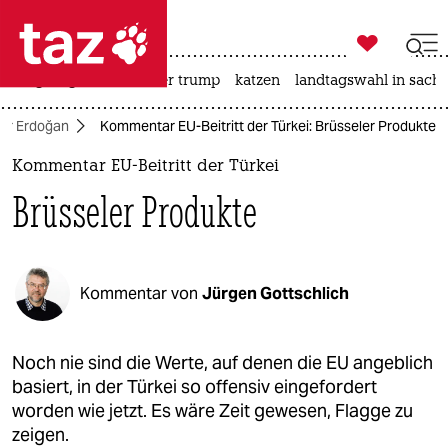

taz zahl ich
bergsteigen
usa unter trump
katzen
landtagswahl in sachs

taz zahl ich
ter Erdoğan
Kommentar EU-Beitritt der Türkei: Brüsseler Produkte
taz zahl ich
Kommentar EU-Beitritt der Türkei
themen
Brüsseler Produkte
politik
öko
Kommentar von
Jürgen Gottschlich
gesellschaft
kultur
Noch nie sind die Werte, auf denen die EU angeblich
basiert, in der Türkei so offensiv eingefordert
sport
worden wie jetzt. Es wäre Zeit gewesen, Flagge zu
zeigen.