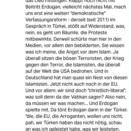
das Lied mitsingen. Klappt noch nicht mit
Beitritt Erdogan, vielleicht nächstes Mal, mach
uns erst eine weiterr "demokratische"
Verfassungsreform - derzeit (seit 2011) im
Gespräch in Türkei, stößt auf Widerstand, was,
nein, es geht um Bäumle, die Proteste
mitbewirkte. Derweil schürte man hier in den
Medien, vor allem den bebilderten, Sie wissen
was ich meine, die Angst vor dem Islam. Ja
überall sitzen die bösen Terroristen, der Krieg
gegen den Terror, die Islamisten, die überall
auf der Welt die USA bedrohen. Und in
Deutschland hat man quasi ein Nest von diesen
Islamisten. Jetzt nicht auch noch in der EU.
Und vor allem: wir sind doch "christlich-liberal",
was soll denn da der Vatikan sagen? Also nein,
da müssen wir was machen... Und Erdogan
spielte mit. Da tönt Erdogan dann in der Türkei:
"die, die EU, die Arroganten, wollen uns nicht,
pah, wir Türken haben das nicht nötig, schau
an was ich geleistet habe, was wir leisteten,