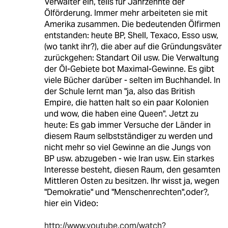
Verwalter ein, teils für Jahrzehnte der
Ölförderung. Immer mehr arbeiteten sie mit
Amerika zusammen. Die bedeutenden Ölfirmen
entstanden: heute BP, Shell, Texaco, Esso usw,
(wo tankt ihr?), die aber auf die Gründungsväter
zurückgehen: Standart Oil usw. Die Verwaltung
der Öl-Gebiete bot Maximal-Gewinne. Es gibt
viele Bücher darüber - selten im Buchhandel. In
der Schule lernt man "ja, also das British
Empire, die hatten halt so ein paar Kolonien
und wow, die haben eine Queen". Jetzt zu
heute: Es gab immer Versuche der Länder in
diesem Raum selbstständiger zu werden und
nicht mehr so viel Gewinne an die Jungs von
BP usw. abzugeben - wie Iran usw. Ein starkes
Interesse besteht, diesen Raum, den gesamten
Mittleren Osten zu besitzen. Ihr wisst ja, wegen
"Demokratie" und "Menschenrechten",oder?,
hier ein Video:
http://www.youtube.com/watch?