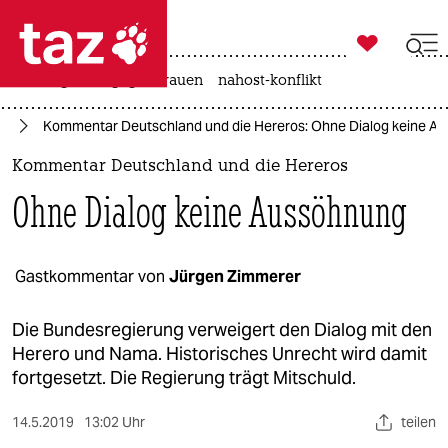

taz zahl ich
hitze
gewalt gegen frauen
nahost-konflikt

taz zahl ich
ma
Kommentar Deutschland und die Hereros: Ohne Dialog keine A
taz zahl ich
Kommentar Deutschland und die Hereros
themen
Ohne Dialog keine Aussöhnung
politik
öko
Gastkommentar von
Jürgen Zimmerer
gesellschaft
Die Bundesregierung verweigert den Dialog mit den
Herero und Nama. Historisches Unrecht wird damit
kultur
fortgesetzt. Die Regierung trägt Mitschuld.
sport
14.5.2019
13:02 Uhr
teilen