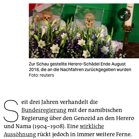
berlin
nord
wahrheit
verlag
verlag
Zur Schau gestellte Herero-Schädel Ende August
veranstaltungen
2018, die an die Nachfahren zurückgegeben wurden
Foto: reuters
shop
fragen & hilfe
S
eit drei Jahren verhandelt die
unterstützen
Bundesregierung
mit der namibischen
abo
Regierung über den Genozid an den Herero
und Nama (1904–1908). Eine
wirkliche
genossenschaft
Aussöhnung
rückt jedoch in immer weitere Ferne.