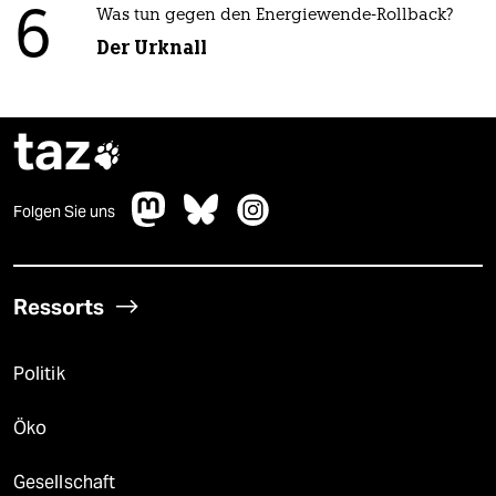
6
Was tun gegen den Energiewende-Rollback?
Der Urknall
taz

Folgen Sie uns
Ressorts
Politik
Öko
Gesellschaft