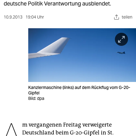
berlin
deutsche Politik Verantwortung ausblendet.
nord
10.9.2013
19:04 Uhr
teilen
wahrheit
verlag
verlag
veranstaltungen
shop
Kanzlermaschine (links) auf dem Rückflug vom G-20-
fragen & hilfe
Gipfel
Bild: dpa
unterstützen
abo
A
m vergangenen Freitag verweigerte
genossenschaft
Deutschland beim G-20-Gipfel in St.