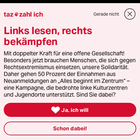
taz
zahl ich
Gerade nicht

Mehr taz Angebote
Links lesen, rechts
bekämpfen
Reisen
Mit doppelter Kraft für eine offene Gesellschaft!
Kantine
Besonders jetzt brauchen Menschen, die sich gegen
Rechtsextremismus einsetzen, unsere Solidarität.
Shop
Daher gehen 50 Prozent der Einnahmen aus
Neuanmeldungen an „Alles beginnt im Zentrum“ –
Anzeigen
eine Kampagne, die bedrohte linke Kulturzentren
und Jugendorte unterstützt. Sind Sie dabei?

Ja, ich will
Fragen & Hilfe
Schon dabei!
Feedback