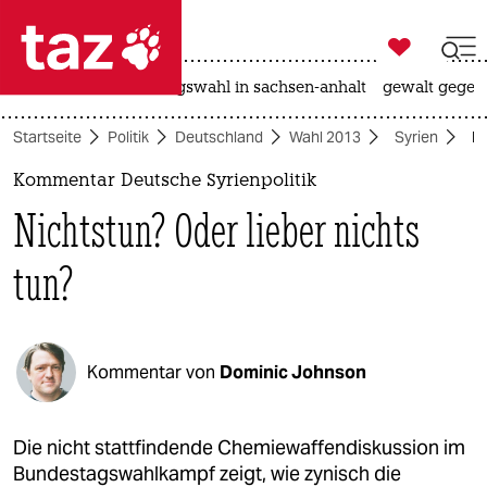

taz zahl ich
hitze
surfen
landtagswahl in sachsen-anhalt
gewalt gegen

taz zahl ich
Startseite
Politik
Deutschland
Wahl 2013
Syrien
Ko
taz zahl ich
Kommentar Deutsche Syrienpolitik
themen
Nichtstun? Oder lieber nichts
politik
tun?
öko
gesellschaft
Kommentar von
Dominic Johnson
kultur
sport
Die nicht stattfindende Chemiewaffendiskussion im
Bundestagswahlkampf zeigt, wie zynisch die