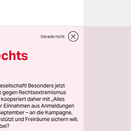
Gerade nicht
echts
esellschaft! Besonders jetzt
rt gegen Rechtsextremismus
 Fragen
z kooperiert daher mit „Alles
zwischen 17
ller Einnahmen aus Anmeldungen
werden
. September – an die Kampagne,
n, ob und
rstützt und Freiräume sichern will,
bei?
 an sich