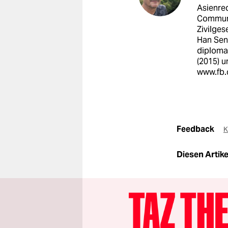
Asienred
Communi
Zivilges
Han Sen
diplomat
(2015) u
www.fb.
Feedback
K
Diesen Artikel