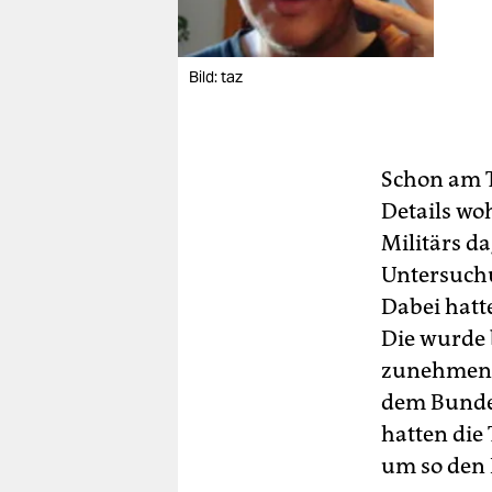
Bild: taz
Schon am T
Details wo
Militärs d
Untersuchu
Dabei hatt
Die wurde 
zunehmend 
dem Bunde
hatten die
um so den 