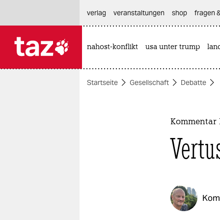
hautnavigation anspringen
hauptinhalt anspringen
footer anspringen
verlag
veranstaltungen
shop
fragen &
nahost-konflikt
usa unter trump
lan

taz zahl ich
taz zahl ich
Startseite
Gesellschaft
Debatte
themen
politik
Kommentar 
öko
Vertu
gesellschaft
kultur
Kom
sport