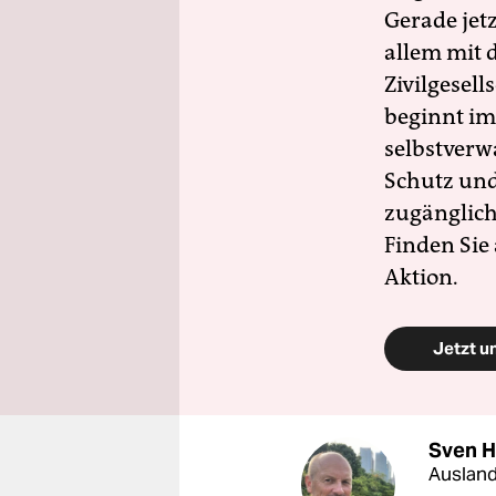
Gerade jet
allem mit d
Zivilgesell
beginnt im
selbstverw
Schutz und 
zugänglich
Finden Sie
Aktion.
Jetzt u
Sven 
Ausland