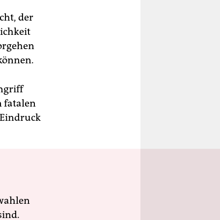
ht, der
lichkeit
Vorgehen
können.
griff
 fatalen
 Eindruck
wahlen
sind.