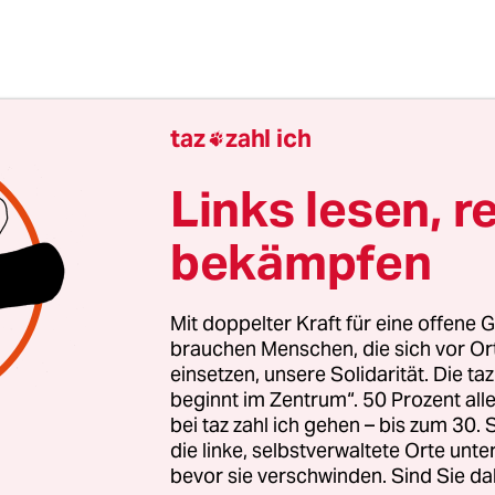
taz
zahl ich

Links lesen, r
bekämpfen
Mit doppelter Kraft für eine offene G
brauchen Menschen, die sich vor O
ellung ist dreist. Denn der Bericht lässt wichtige
einsetzen, unsere Solidarität. Die ta
chwankt allein die Zahl der Toten und Verletzten 
beginnt im Zentrum“. 50 Prozent a
enn schon diese wichtigen Fakten nicht geklärt 
bei taz zahl ich gehen – bis zum 30
ie wollen Nato und Bundeswehr dann einschätze
die linke, selbstverwaltete Orte unte
bevor sie verschwinden. Sind Sie da
er Getöteten Zivilisten waren - und ob der Angriff