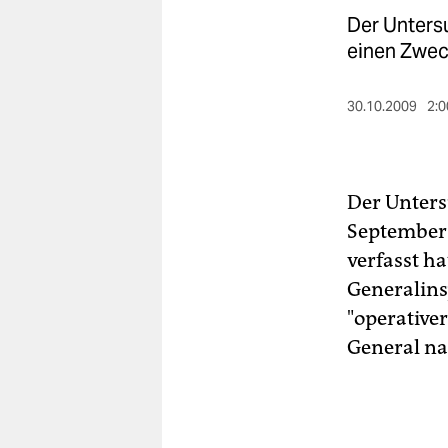
berlin
Der Unters
nord
einen Zwec
wahrheit
30.10.2009
2:0
verlag
verlag
Der Unters
veranstaltungen
September 
shop
verfasst ha
Generalins
fragen & hilfe
"operative
unterstützen
General na
abo
genossenschaft