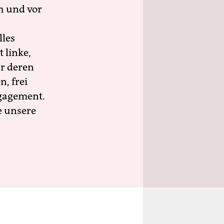
h und vor
lles
 linke,
ür deren
n, frei
ngagement.
e unsere