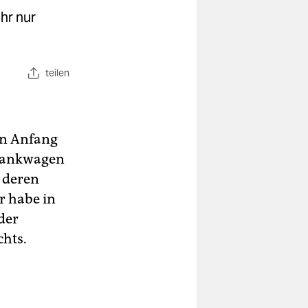
hr nur
teilen
on Anfang
 Tankwagen
s deren
r habe in
der
hts.