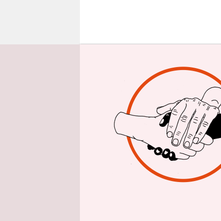
epaper login
Diese Darst
offen. So s
und 142. W
konnten, w
wie viele d