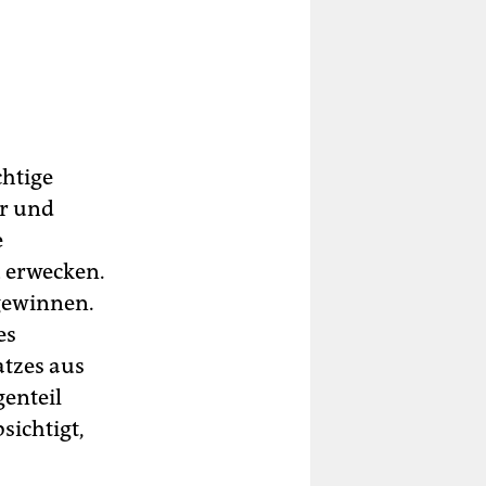
chtige
er und
e
 erwecken.
 gewinnen.
es
tzes aus
enteil
sichtigt,