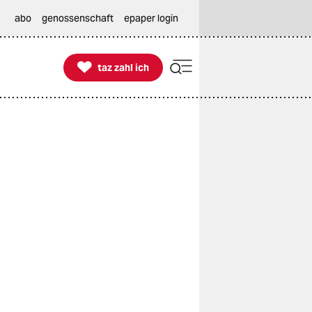
abo
genossenschaft
epaper login

taz zahl ich
taz zahl ich