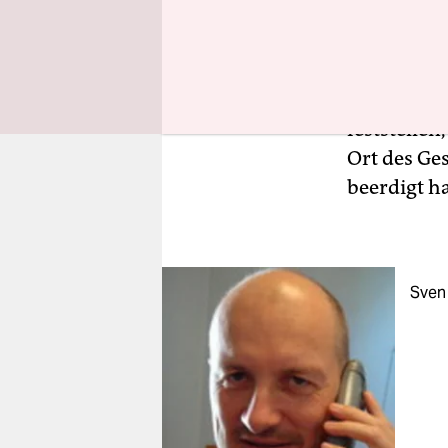
gerechtfert
sich bei d
Komplizen
handelte, i
feststelle
Ort des Ge
beerdigt h
Sven 