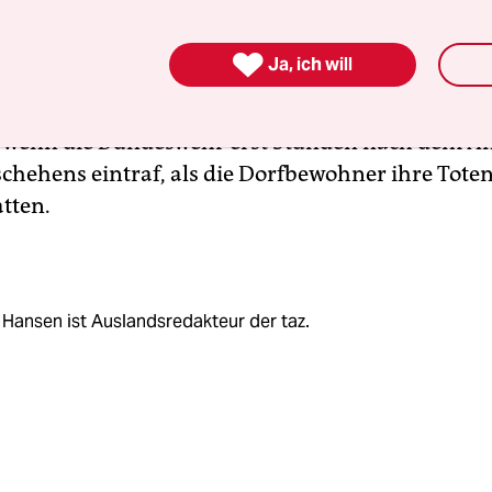
igt war oder nicht? Anhand einer Leiche festzuste
em Toten um einen Talib, einen Sympathisanten, 

Ja, ich will
schaft eingeladenen oder gezwungenen Dorfbe
st so gut wie unmöglich. Erst recht lässt sich dies
n, wenn die Bundeswehr erst Stunden nach dem A
schehens eintraf, als die Dorfbewohner ihre Toten
atten.
Hansen ist Auslandsredakteur der taz.