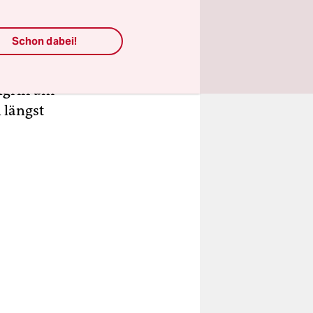
llen, ob es
einen zur
Schon dabei!
wohner
 nicht mehr
ngriff am
 längst