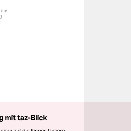
 die
d
 mit taz-Blick
chen auf die Finger. Unsere