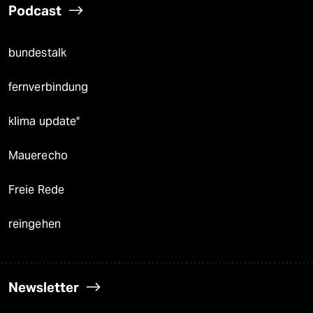
Podcast
bundestalk
fernverbindung
klima update°
Mauerecho
Freie Rede
reingehen
Newsletter