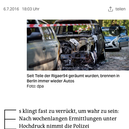
berlin
6.7.2016
18:03 Uhr
teilen
nord
wahrheit
verlag
verlag
veranstaltungen
shop
Seit Teile der Rigaer94 geräumt wurden, brennen in
Berlin immer wieder Autos
fragen & hilfe
Foto: dpa
unterstützen
E
abo
s klingt fast zu verrückt, um wahr zu sein:
Nach wochenlangen Ermittlungen unter
genossenschaft
Hochdruck nimmt die Polizei