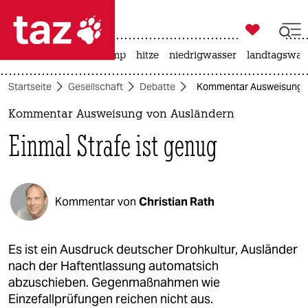

taz zahl ich
katzen
usa unter trump
hitze
niedrigwasser
landtagswahl

taz zahl ich
Startseite
Gesellschaft
Debatte
Kommentar Ausweisung vo
taz zahl ich
Kommentar Ausweisung von Ausländern
themen
Einmal Strafe ist genug
politik
öko
Kommentar von
Christian Rath
gesellschaft
kultur
Es ist ein Ausdruck deutscher Drohkultur, Ausländer
nach der Haftentlassung automatsich
sport
abzuschieben. Gegenmaßnahmen wie
Einzefallprüfungen reichen nicht aus.