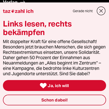
Verlag
taz
zahl ich
Gerade nicht

Aktuelles
Links lesen, rechts
Hausblog
bekämpfen
Die Seitenwende
Mit doppelter Kraft für eine offene Gesellschaft!
Besonders jetzt brauchen Menschen, die sich gegen
Rechtsextremismus einsetzen, unsere Solidarität.
Stellen
Daher gehen 50 Prozent der Einnahmen aus
Neuanmeldungen an „Alles beginnt im Zentrum“ –
Presse
eine Kampagne, die bedrohte linke Kulturzentren
und Jugendorte unterstützt. Sind Sie dabei?

Ja, ich will
Unterstützen
Schon dabei!
abo