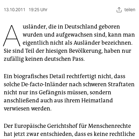
berlin
13.10.2011
19:25 Uhr
teilen
nord
A
usländer, die in Deutschland geboren
wahrheit
wurden und aufgewachsen sind, kann man
verlag
eigentlich nicht als Ausländer bezeichnen.
Sie sind Teil der hiesigen Bevölkerung, haben nur
verlag
zufällig keinen deutschen Pass.
veranstaltungen
Ein biografisches Detail rechtfertigt nicht, dass
shop
solche De-facto-Inländer nach schweren Straftaten
fragen & hilfe
nicht nur ins Gefängnis müssen, sondern
anschließend auch aus ihrem Heimatland
unterstützen
verwiesen werden.
abo
Der Europäische Gerichtshof für Menschenrechte
genossenschaft
hat jetzt zwar entschieden, dass es keine rechtliche