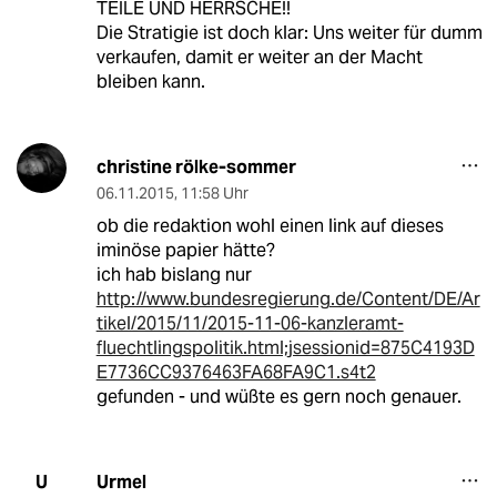
TEILE UND HERRSCHE!!
Die Stratigie ist doch klar: Uns weiter für dumm
verkaufen, damit er weiter an der Macht
bleiben kann.
christine rölke-sommer
06.11.2015
,
11:58 Uhr
ob die redaktion wohl einen link auf dieses
iminöse papier hätte?
ich hab bislang nur
http://www.bundesregierung.de/Content/DE/Ar
tikel/2015/11/2015-11-06-kanzleramt-
fluechtlingspolitik.html;jsessionid=875C4193D
E7736CC9376463FA68FA9C1.s4t2
gefunden - und wüßte es gern noch genauer.
Urmel
U