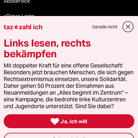
Aboservice
ePaper Login
taz
zahl ich
Gerade nicht

Downloads für Abonnierende
Links lesen, rechts
bekämpfen
© 2026 taz Verlags und Vertriebs GmbH
Alle Rechte vorbehalten. Bei rechtlichen Fragen oder für Genehmigungen
Mit doppelter Kraft für eine offene Gesellschaft!
wenden Sie sich bitte an
lizenzen@taz.de
Besonders jetzt brauchen Menschen, die sich gegen
Rechtsextremismus einsetzen, unsere Solidarität.
Daher gehen 50 Prozent der Einnahmen aus
Feedback
Redaktionsstatut
Kommune-Richtlinien
KI-
Neuanmeldungen an „Alles beginnt im Zentrum“ –
eine Kampagne, die bedrohte linke Kulturzentren
Leitlinie
Informant
Datenschutz
Impressum
AGB
und Jugendorte unterstützt. Sind Sie dabei?
Seitenwende
Einwilligungen widerrufen (Ads)

Ja, ich will