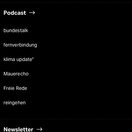
Podcast
bundestalk
fernverbindung
klima update°
Mauerecho
Freie Rede
reingehen
Newsletter