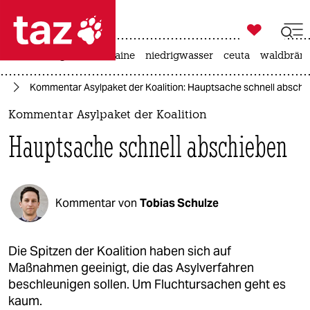

taz zahl ich
hitze
krieg in der ukraine
niedrigwasser
ceuta
waldbrän

taz zahl ich
nd
Kommentar Asylpaket der Koalition: Hauptsache schnell abschi
taz zahl ich
Kommentar Asylpaket der Koalition
themen
Hauptsache schnell abschieben
politik
öko
Kommentar von
Tobias Schulze
gesellschaft
kultur
Die Spitzen der Koalition haben sich auf
Maßnahmen geeinigt, die das Asylverfahren
sport
beschleunigen sollen. Um Fluchtursachen geht es
kaum.