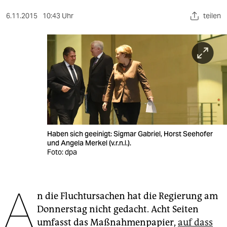
berlin
6.11.2015
10:43 Uhr
teilen
nord
wahrheit
verlag
verlag
veranstaltungen
shop
Haben sich geeinigt: Sigmar Gabriel, Horst Seehofer
und Angela Merkel (v.r.n.l.).
fragen & hilfe
Foto: dpa
unterstützen
A
abo
n die Fluchtursachen hat die Regierung am
Donnerstag nicht gedacht. Acht Seiten
genossenschaft
umfasst das Maßnahmenpapier,
auf dass