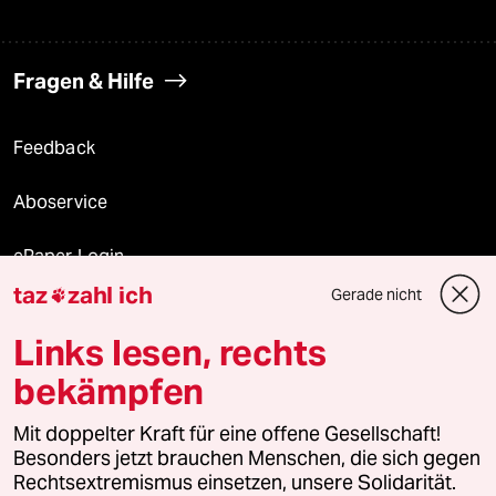
Fragen & Hilfe
Feedback
Aboservice
ePaper Login
taz
zahl ich
Gerade nicht

Downloads für Abonnierende
Links lesen, rechts
bekämpfen
© 2026 taz Verlags und Vertriebs GmbH
Mit doppelter Kraft für eine offene Gesellschaft!
Alle Rechte vorbehalten. Bei rechtlichen Fragen oder für Genehmigungen
wenden Sie sich bitte an
lizenzen@taz.de
Besonders jetzt brauchen Menschen, die sich gegen
Rechtsextremismus einsetzen, unsere Solidarität.