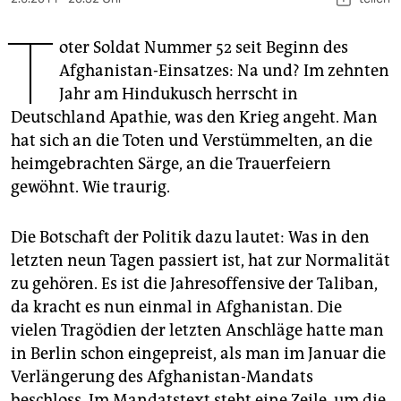
berlin
T
nord
oter Soldat Nummer 52 seit Beginn des
Afghanistan-Einsatzes: Na und? Im zehnten
wahrheit
Jahr am Hindukusch herrscht in
Deutschland Apathie, was den Krieg angeht. Man
verlag
hat sich an die Toten und Verstümmelten, an die
verlag
heimgebrachten Särge, an die Trauerfeiern
gewöhnt. Wie traurig.
veranstaltungen
shop
Die Botschaft der Politik dazu lautet: Was in den
letzten neun Tagen passiert ist, hat zur Normalität
fragen & hilfe
zu gehören. Es ist die Jahresoffensive der Taliban,
unterstützen
da kracht es nun einmal in Afghanistan. Die
vielen Tragödien der letzten Anschläge hatte man
abo
in Berlin schon eingepreist, als man im Januar die
genossenschaft
Verlängerung des Afghanistan-Mandats
beschloss. Im Mandatstext steht eine Zeile, um die