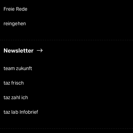
Freie Rede
reingehen
Newsletter
team zukunft
taz frisch
taz zahl ich
taz lab Infobrief