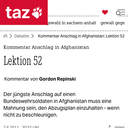

taz zahl ich
hitze
surfen
landtagswahl in sachsen-anhalt
gewalt gegen

taz zahl ich
haft
Debatte
Kommentar Anschlag in Afghanistan: Lektion 52
taz zahl ich
Kommentar Anschlag in Afghanistan
themen
Lektion 52
politik
öko
Kommentar von
Gordon Repinski
gesellschaft
Der jüngste Anschlag auf einen
Bundeswehrsoldaten in Afghanistan muss eine
kultur
Mahnung sein, den Abzugsplan einzuhalten - wenn
nicht zu beschleunigen.
sport
2.6.2011
20:32 Uhr
teilen