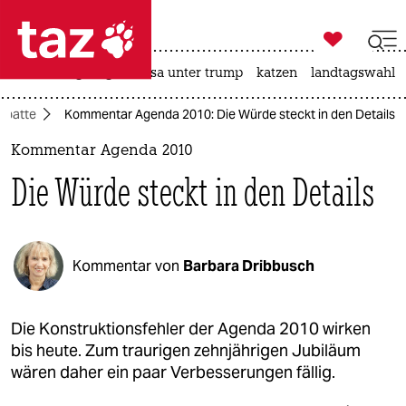

taz zahl ich
hitze
bergsteigen
usa unter trump
katzen
landtagswahl i

taz zahl ich
ebatte
Kommentar Agenda 2010: Die Würde steckt in den Details
taz zahl ich
Kommentar Agenda 2010
themen
Die Würde steckt in den Details
politik
öko
Kommentar von
Barbara Dribbusch
gesellschaft
kultur
Die Konstruktionsfehler der Agenda 2010 wirken
bis heute. Zum traurigen zehnjährigen Jubiläum
sport
wären daher ein paar Verbesserungen fällig.