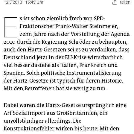
berlin
12.3.2013
15:49 Uhr
teilen
E
nord
s ist schon ziemlich frech von SPD-
Fraktionschef Frank-Walter Steinmeier,
wahrheit
zehn Jahre nach der Vorstellung der Agenda
verlag
2010 durch die Regierung Schröder zu behaupten,
auch den Hartz-Gesetzen sei es zu verdanken, dass
verlag
Deutschland jetzt in der EU-Krise wirtschaftlich
veranstaltungen
viel besser dastehe als Italien, Frankreich und
Spanien. Solch politische Instrumentalisierung
shop
der Hartz-Gesetze ist typisch für deren Historie.
fragen & hilfe
Mit den Betroffenen hat sie wenig zu tun.
unterstützen
Dabei waren die Hartz-Gesetze ursprünglich eine
abo
Art Sozialimport aus Großbritannien, ein
unvollständiger allerdings. Die
genossenschaft
Konstruktionsfehler wirken bis heute. Mit den