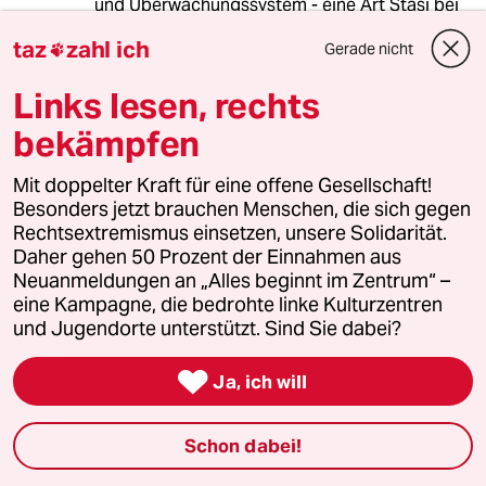
und Überwachungssystem - eine Art Stasi bei
den Armen - eingeführt.
taz
zahl ich
Gerade nicht

Gleichzeitig hatten SPD und Grüne die Steuern
Links lesen, rechts
für die Reichen gesenkt und die Finanzmärkte
dereguliert, was schließlich zur immer noch
bekämpfen
andauernden Finanzkrise führte.
Mit doppelter Kraft für eine offene Gesellschaft!
Seit der Finanzkrise hat Schwarz-Gelb mit
Besonders jetzt brauchen Menschen, die sich gegen
Zustimmung von Rot-Grün in der "Opposition"
Rechtsextremismus einsetzen, unsere Solidarität.
700 Milliarden Euro Steuergelder der
Daher gehen 50 Prozent der Einnahmen aus
Bankenlobby zum Zugriff geschenkt.
Neuanmeldungen an „Alles beginnt im Zentrum“ –
eine Kampagne, die bedrohte linke Kulturzentren
Aber den Hartz-IV-Betroffenen wird durch
und Jugendorte unterstützt. Sind Sie dabei?
unberechtigte systematische
Sanktionsmaßnahmen immer mehr Geld von

Ja, ich will
ihrem ohnehin schon zu niedrigen angesetzten
Existenzminimum weggenommen. Dagegen
macht Rot-Grün auch seit Jahren nichts in der
Schon dabei!
Opposition.