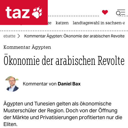

taz zahl ich
iran-krieg
ceuta
hitze
katzen
landtagswahl in sachsen-an

taz zahl ich
Debatte
Kommentar Ägypten: Ökonomie der arabischen Revolte
taz zahl ich
Kommentar Ägypten
themen
Ökonomie der arabischen Revolte
politik
öko
Kommentar von
Daniel Bax
gesellschaft
kultur
Ägypten und Tunesien gelten als ökonomische
Musterschüler der Region. Doch von der Öffnung
sport
der Märkte und Privatisierungen profitierten nur die
Eliten.