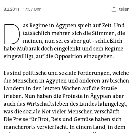
berlin
8.2.2011
17:57 Uhr
teilen
nord
D
as Regime in Ägypten spielt auf Zeit. Und
wahrheit
tatsächlich mehren sich die Stimmen, die
verlag
meinen, nun sei es aber gut - schließlich
habe Mubarak doch eingelenkt und sein Regime
verlag
eingewilligt, auf die Opposition einzugehen.
veranstaltungen
Es sind politische und soziale Forderungen, welche
shop
die Menschen in Ägypten und anderen arabischen
fragen & hilfe
Ländern in den letzten Wochen auf die Straße
trieben. Nun haben die Proteste in Ägypten aber
unterstützen
auch das Wirtschaftsleben des Landes lahmgelegt,
abo
was die soziale Not vieler Menschen verschärft.
Die Preise für Brot, Reis und Gemüse haben sich
genossenschaft
mancherorts vervierfacht. In einem Land, in dem