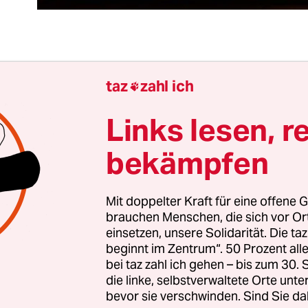
i Tage nach dem Putschversuch in der Türkei, bei
taz
zahl ich

nschen getötet und über 2.000 verletzt wurden, f
nschen auf den Straßen den Sieg der Demokratie
Links lesen, r
n dagegen war die Sache längst nicht so klar. Was
bekämpfen
acht? Wer steckte dahinter? Und: Wem war noch z
 Ankündigung von Wikileaks gerade recht: Über
Mit doppelter Kraft für eine offene G
brauchen Menschen, die sich vor O
über die türkischen Machtstrukturen wolle ma
einsetzen, unsere Solidarität. Die ta
chen. „Macht euch bereit zu kämpfen“, heißt es da
beginnt im Zentrum“. 50 Prozent a
arum eine solche Rhetorik in dieser angespann
bei taz zahl ich gehen – bis zum 30
ten uns. Aber was wir am meisten suchten, war
die linke, selbstverwaltete Orte unte
bevor sie verschwinden. Sind Sie da
.