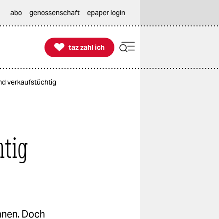
abo
genossenschaft
epaper login

taz zahl ich
taz zahl ich
nd verkaufstüchtig
htig
nnen. Doch