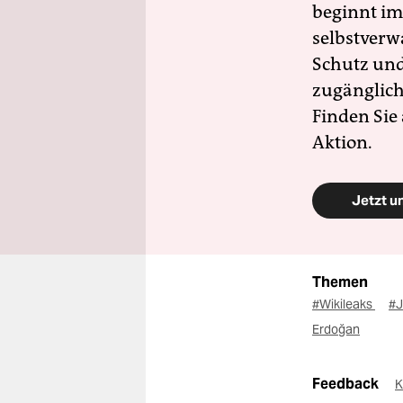
beginnt im
selbstverw
Schutz und 
zugänglich
Finden Sie
Aktion.
Jetzt u
Themen
#Wikileaks
#J
Erdoğan
Feedback
K