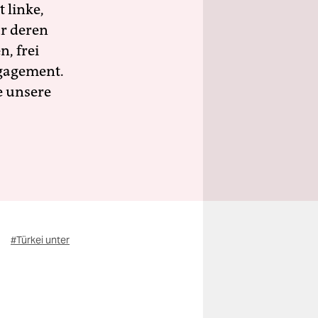
 linke,
ür deren
n, frei
ngagement.
e unsere
#Türkei unter