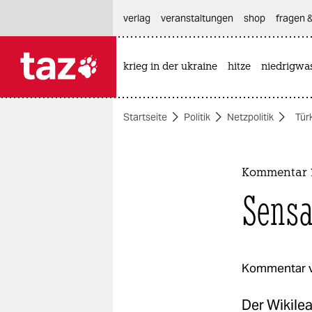
hautnavigation anspringen
hauptinhalt anspringen
footer anspringen
verlag
veranstaltungen
shop
fragen &
krieg in der ukraine
hitze
niedrigwa

taz zahl ich
taz zahl ich
Startseite
Politik
Netzpolitik
Tür
themen
politik
Kommentar 1
öko
Sensa
gesellschaft
kultur
Kommentar 
sport
Der Wikile