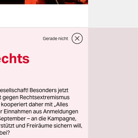
 dem 290
Gerade nicht
eierten die
. Für uns
echts
 passierte
u trauen?
 100.000
esellschaft! Besonders jetzt
rt gegen Rechtsextremismus
n
z kooperiert daher mit „Alles
rin.
ller Einnahmen aus Anmeldungen
ten Lage?
. September – an die Kampagne,
en
rstützt und Freiräume sichern will,
bei?