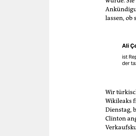
würde. Sie 
Ankündigu
lassen, ob 
Ali Ç
ist Re
der ta
Wir türkisc
Wikileaks f
Dienstag, 
Clinton ang
Verkaufsku