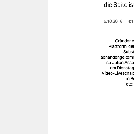
berlin
die Seite i
nord
5.10.2016
14:1
wahrheit
verlag
Gründer e
Plattform, der
Subs
verlag
abhandengekom
ist: Julian Ass
veranstaltungen
am Dienstag
Video-Liveschal
shop
in B
Foto:
fragen & hilfe
unterstützen
abo
genossenschaft