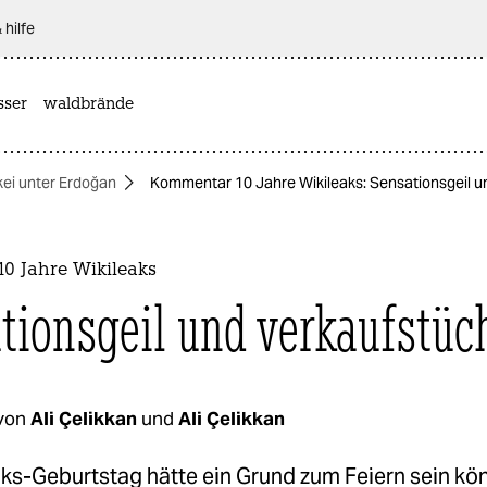
 hilfe
sser
waldbrände
kei unter Erdoğan
Kommentar 10 Jahre Wikileaks: Sensationsgeil u
0 Jahre Wikileaks
tionsgeil und verkaufstüc
von
Ali Çelikkan
und
Ali Çelikkan
aks-Geburtstag hätte ein Grund zum Feiern sein kö