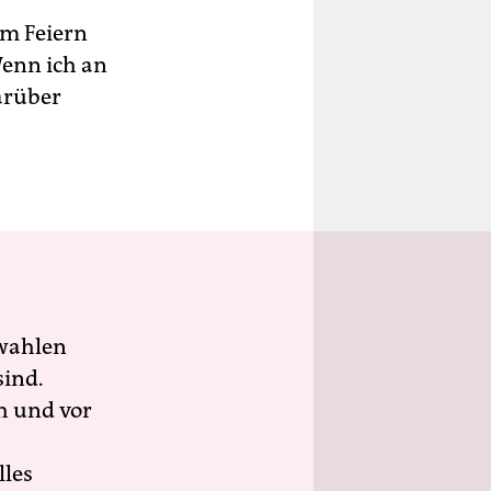
um Feiern
Wenn ich an
darüber
wahlen
sind.
h und vor
lles