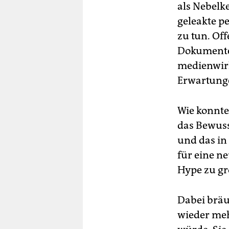
als Nebelk
geleakte pe
zu tun. Of
Dokumenten
medienwirk
Erwartung
Wie konnte
das Bewuss
und das in
für eine n
Hype zu gr
Dabei bräuc
wieder meh