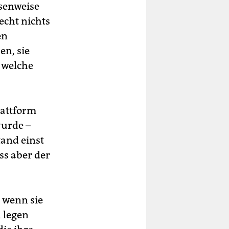
senweise
echt nichts
en
n, sie
 welche
lattform
wurde –
and einst
ss aber der
, wenn sie
 legen