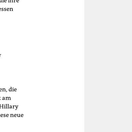
die ihre
essen
r
en, die
nz am
Hillary
iese neue