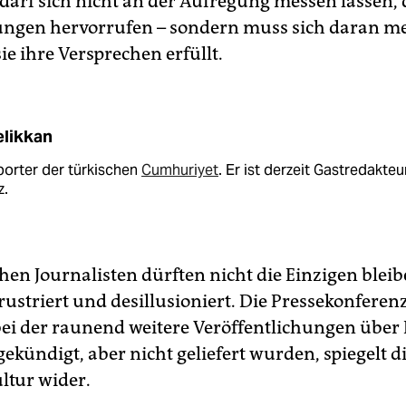
darf sich nicht an der Aufregung messen lassen, 
ngen hervorrufen – sondern muss sich daran m
sie ihre Versprechen erfüllt.
elikkan
porter der türkischen
Cumhuriyet
. Er ist derzeit Gastredakteu
z.
hen Journalisten dürften nicht die Einzigen bleib
rustriert und desillusioniert. Die Pressekonfere
bei der raunend weitere Veröffentlichungen über 
ekündigt, aber nicht geliefert wurden, spiegelt d
ltur wider.