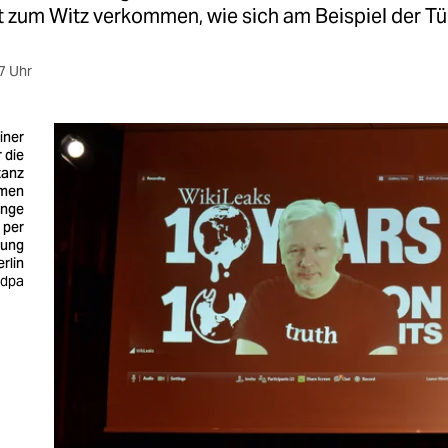
st zum Witz verkommen, wie sich am Beispiel der Tür
7 Uhr
iner
 die
tanz
men
ange
 per
tung
erlin
 dpa