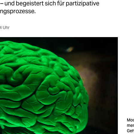
 – und begeistert sich für partizipative
ngsprozesse.
4 Uhr
Mod
men
Geh