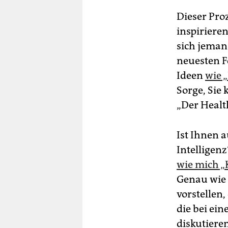
Dieser Pro
inspirieren
sich jeman
neuesten F
Ideen
wie 
Sorge, Sie
„Der Health
Ist Ihnen a
Intelligenz
wie mich „
Genau wie 
vorstellen
die bei ei
diskutieren