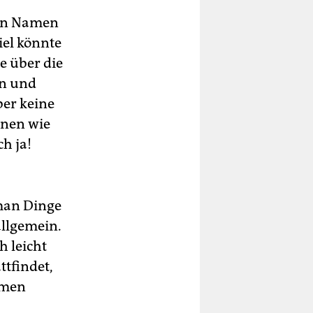
ven Namen
iel könnte
e über die
en und
ber keine
nnen wie
h ja!
 man Dinge
allgemein.
 leicht
ttfindet,
amen