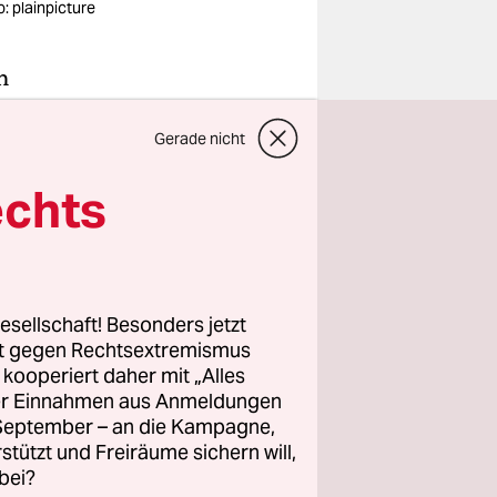
o: plainpicture
m
 ich keine
Gerade nicht
mten Titel
, die es
echts
n (wie bei
zer Zugang
esellschaft! Besonders jetzt
e wir
rt gegen Rechtsextremismus
ben die
z kooperiert daher mit „Alles
n, anstatt
ller Einnahmen aus Anmeldungen
. September – an die Kampagne,
, die uns
rstützt und Freiräume sichern will,
bei?