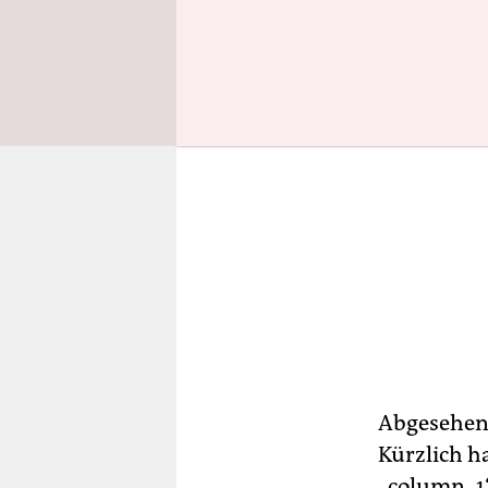
Abgesehen 
Kürzlich h
„column_1“