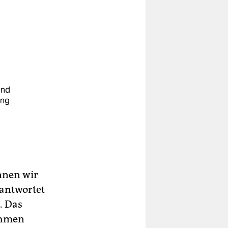
und
ung
u
nnen wir
 antwortet
. Das
ahmen