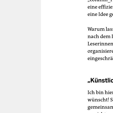
eine effiz
eine Idee g
Warum lass
nach dem In
Leserinnen
organisier
eingeschrä
„Künstlic
Ich bin hi
wünscht! S
gemeinsam 