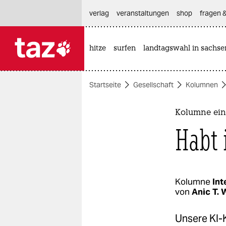
hautnavigation anspringen
hauptinhalt anspringen
footer anspringen
verlag
veranstaltungen
shop
fragen &
hitze
surfen
landtagswahl in sachse

taz zahl ich
taz zahl ich
Startseite
Gesellschaft
Kolumnen
themen
politik
Kolumne eine
Habt 
öko
gesellschaft
kultur
Kolumne
Int
von
Anic T.
sport
Unsere KI-