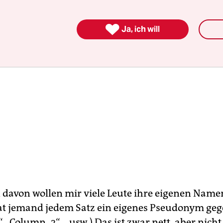

Ja, ich will
davon wollen mir viele Leute ihre eigenen Name
at jemand jedem Satz ein eigenes Pseudonym geg
, „Column_2“… usw.) Das ist zwar nett, aber nicht