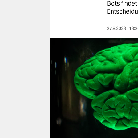
berlin
Bots findet
Entscheidu
nord
wahrheit
27.8.2023
13:2
verlag
verlag
veranstaltungen
shop
fragen & hilfe
unterstützen
abo
genossenschaft