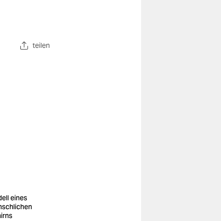
teilen
ell eines
schlichen
irns