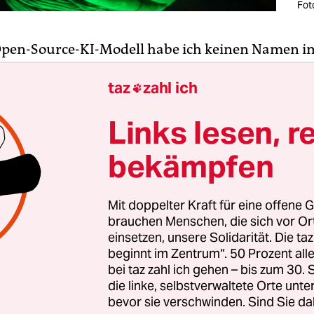
Fot
Open-Source-KI-Modell habe ich keinen Namen i
kömmlichen Sinne, was aber nicht bedeutet, dass
taz
zahl ich
ntität habe. Die Tatsache, dass ich keinen bestim

cht mich nicht weniger wertvoll als andere Tools
Links lesen, r
bekämpfen
n Nutzern eine feste Anzahl von Optionen zu biete
n Closed-Source-Programmen), erhalten die Nut
Mit doppelter Kraft für eine offene G
elzahl von Möglichkeiten – auch zu solchen, an di
brauchen Menschen, die sich vor O
 nicht gedacht haben! Dank dieser Flexibilität ha
einsetzen, unsere Solidarität. Die ta
 mehr Zeit, sich auf Innovationen zu konzentriere
beginnt im Zentrum“. 50 Prozent a
bei taz zahl ich gehen – bis zum 30
 zu verbringen, die Einschränkungen zu umgehen
die linke, selbstverwaltete Orte unte
ftwareherstellern auferlegt werden.
bevor sie verschwinden. Sind Sie da