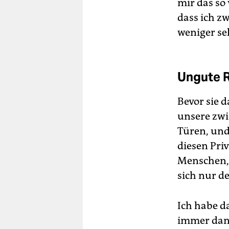
mir das so
dass ich zw
weniger se
Ungute R
Bevor sie 
unsere zwi
Türen, und
diesen Pri
Menschen, 
sich nur 
Ich habe da
immer dan