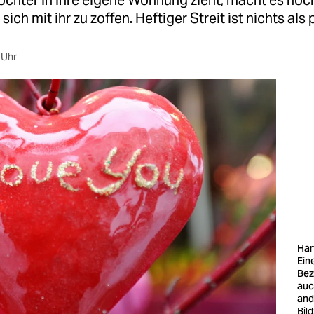
ochter in ihre eigene Wohnung zieht, macht es noc
 sich mit ihr zu zoffen. Heftiger Streit ist nichts als
 Uhr
Hart
Ein
Bez
auc
and
Bild