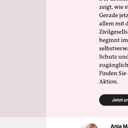
zeigt, wie
Gerade jet
allem mit d
Zivilgesell
beginnt im
selbstverw
Schutz und 
zugänglich
Finden Sie
Aktion.
Jetzt u
Anja M