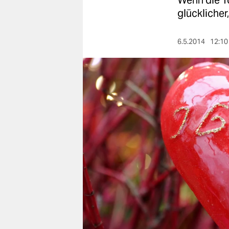
Wenn die T
berlin
glücklicher,
nord
6.5.2014
12:10
wahrheit
verlag
verlag
veranstaltungen
shop
fragen & hilfe
unterstützen
abo
genossenschaft