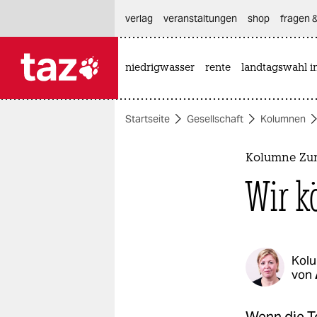
hautnavigation anspringen
hauptinhalt anspringen
footer anspringen
verlag
veranstaltungen
shop
fragen &
niedrigwasser
rente
landtagswahl i

taz zahl ich
taz zahl ich
Startseite
Gesellschaft
Kolumnen
themen
politik
Kolumne Zu
Wir k
öko
gesellschaft
kultur
Kol
von
sport