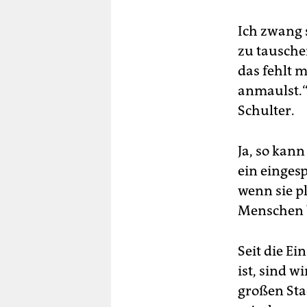
Ich zwang s
zu tauschen
das fehlt m
anmaulst.“
Schulter.
Ja, so kan
ein einges
wenn sie pl
Menschen b
Seit die E
ist, sind w
großen Stad