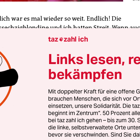
lich war es mal wieder so weit. Endlich! Die
ssechzigblondine und ich hatten Streit. Wenn auc
 kurz. Wir waren mit Freunden bei einem Basketba
taz
zahl ich

stand darauf, statt neben ihr neben ihrem Vater z
Links lesen, r
pielregel-Legasthenikerin wie mich ist es unabdin
m Experten zu sitzen, der nicht nur alles über Ba
bekämpfen
rn auch bereit ist, dieses Wissen zu vermitteln. H
er meine Tochter gebeten, mir zu erklären, warum
einen, jener jedoch drei Punkte einträgt, hätte sie 
Mit doppelter Kraft für eine offene G
brauchen Menschen, die sich vor O
 nach der vierten Frage jede weitere Ansprache ve
einsetzen, unsere Solidarität. Die ta
beginnt im Zentrum“. 50 Prozent a
r, also unsere Plätze zu tauschen, empfand die
bei taz zahl ich gehen – bis zum 30
die linke, selbstverwaltete Orte unte
gblondine offensichtlich als Zumutung – anders 
bevor sie verschwinden. Sind Sie da
vter Gesichtsausdruck kaum zu interpretieren. S