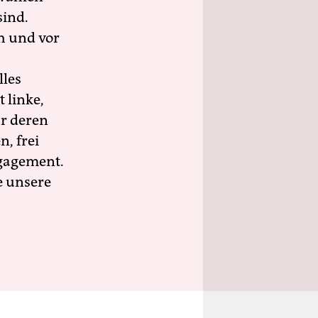
sind.
h und vor
lles
 linke,
ür deren
n, frei
ngagement.
e unsere