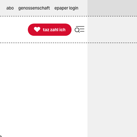
abo
genossenschaft
epaper login

taz zahl ich
taz zahl ich