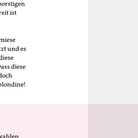
borstigen
eit ist
 miese
zt und es
diese
Dass diese
 doch
blondine!
wahlen