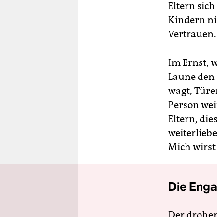
Eltern sic
Kindern nic
Vertrauen.
Im Ernst, 
Laune den 
wagt, Türen
Person weiß
Eltern, die
weiterlieb
Mich wirst 
Die Enga
Der drohe