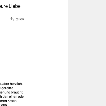
h
 pure Liebe.
teilen
, aber herzlich.
e gereifte
iehung braucht
h den einen oder
eren Krach.
: dpa