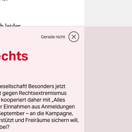
h leider
llspiel,
Gerade nicht
u sitzen.
echts
gbar,
sketball
ätte ich
 dieser
sich
esellschaft! Besonders jetzt
rt gegen Rechtsextremismus
rbeten.
z kooperiert daher mit „Alles
ller Einnahmen aus Anmeldungen
. September – an die Kampagne,
rstützt und Freiräume sichern will,
war ihr
bei?
ie zog die