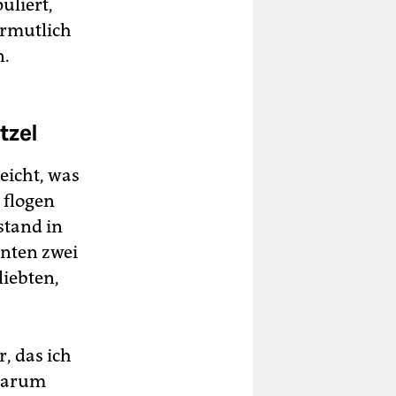
uliert,
ermutlich
n.
tzel
eicht, was
 flogen
stand in
nnten zwei
liebten,
, das ich
 warum