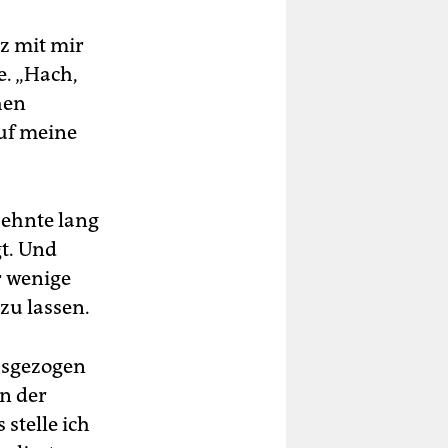
tz mit mir
e. „Hach,
hen
auf meine
zehnte lang
gt. Und
r wenige
zu lassen.
ausgezogen
in der
 stelle ich