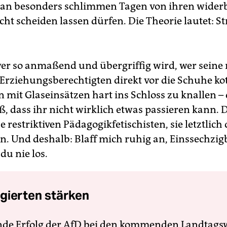
h an besonders schlimmen Tagen von ihren wider
ht scheiden lassen dürfen. Die Theorie lautet: Str
wer so anmaßend und übergriffig wird, wer seine
Erziehungsberechtigten direkt vor die Schuhe kot
 mit Glaseinsätzen hart ins Schloss zu knallen – 
, dass ihr nicht wirklich etwas passieren kann. 
se restriktiven Pädagogikfetischisten, sie letztlich
en. Und deshalb: Blaff mich ruhig an, Einssechzig
du nie los.
gierten stärken
nde Erfolg der AfD bei den kommenden Landtags