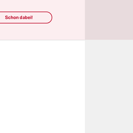
as ich mir
hätte ich
Schon dabei!
angt.