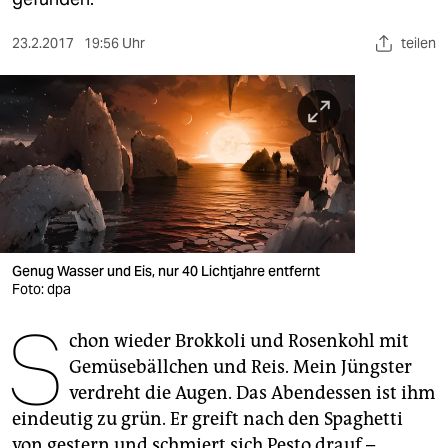
berlin
nord
23.2.2017
19:56 Uhr
teilen
wahrheit
verlag
verlag
veranstaltungen
shop
Genug Wasser und Eis, nur 40 Lichtjahre entfernt
Foto: dpa
fragen & hilfe
S
unterstützen
chon wieder Brokkoli und Rosenkohl mit
Gemüsebällchen und Reis. Mein Jüngster
abo
verdreht die Augen. Das Abendessen ist ihm
genossenschaft
eindeutig zu grün. Er greift nach den Spaghetti
von gestern und schmiert sich Pesto drauf –