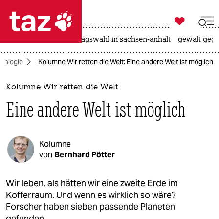

taz zahl ich
nahost-konflikt
landtagswahl in sachsen-anhalt
gewalt gege

taz zahl ich
kologie
Kolumne Wir retten die Welt: Eine andere Welt ist möglich
taz zahl ich
themen
Kolumne Wir retten die Welt
Eine andere Welt ist möglich
politik
öko
Kolumne
gesellschaft
von
Bernhard Pötter
kultur
Wir leben, als hätten wir eine zweite Erde im
Kofferraum. Und wenn es wirklich so wäre?
sport
Forscher haben sieben passende Planeten
gefunden.