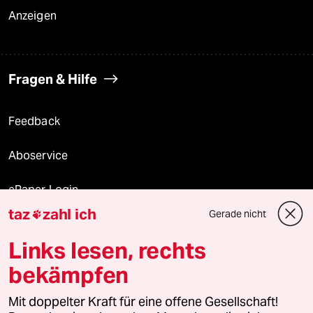
Anzeigen
Fragen & Hilfe
Feedback
Aboservice
ePaper Login
taz
zahl ich
Gerade nicht

Downloads für Abonnierende
Links lesen, rechts
bekämpfen
© 2026 taz Verlags und Vertriebs GmbH
Alle Rechte vorbehalten. Bei rechtlichen Fragen oder für Genehmigungen
Mit doppelter Kraft für eine offene Gesellschaft!
wenden Sie sich bitte an
lizenzen@taz.de