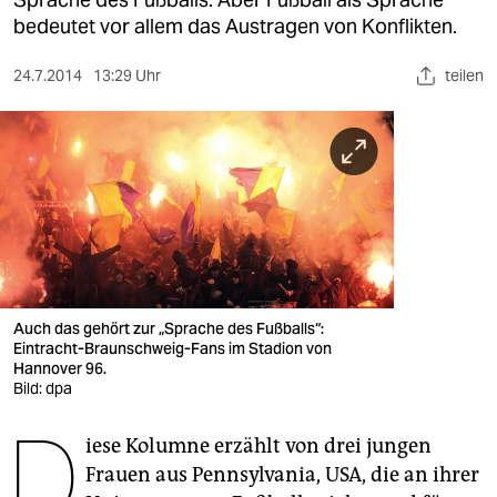
berlin
bedeutet vor allem das Austragen von Konflikten.
nord
24.7.2014
13:29 Uhr
teilen
wahrheit
verlag
verlag
veranstaltungen
shop
fragen & hilfe
Auch das gehört zur „Sprache des Fußballs“:
Eintracht-Braunschweig-Fans im Stadion von
unterstützen
Hannover 96.
Bild: dpa
abo
D
iese Kolumne erzählt von drei jungen
genossenschaft
Frauen aus Pennsylvania, USA, die an ihrer