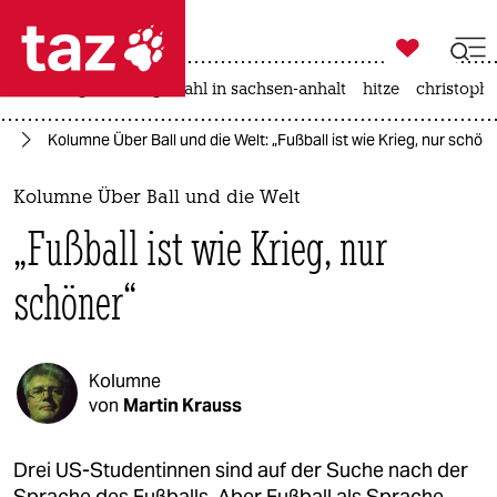

taz zahl ich
iran-krieg
landtagswahl in sachsen-anhalt
hitze
christophe

taz zahl ich
ll
Kolumne Über Ball und die Welt: „Fußball ist wie Krieg, nur schön
taz zahl ich
themen
Kolumne Über Ball und die Welt
„Fußball ist wie Krieg, nur
politik
schöner“
öko
gesellschaft
Kolumne
kultur
von
Martin Krauss
sport
Drei US-Studentinnen sind auf der Suche nach der
Sprache des Fußballs. Aber Fußball als Sprache