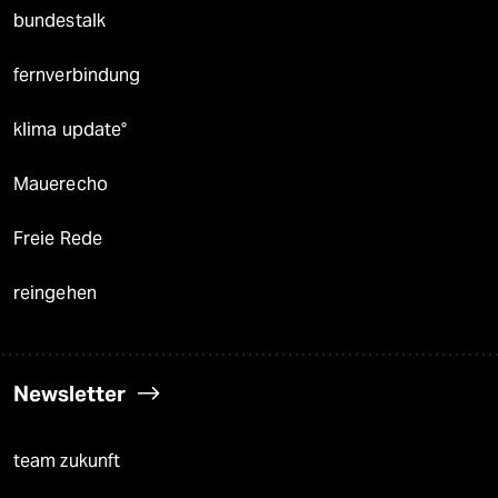
bundestalk
fernverbindung
klima update°
Mauerecho
Freie Rede
reingehen
Newsletter
team zukunft