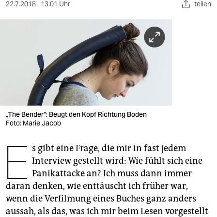
berlin
22.7.2018
13:01 Uhr
teilen
nord
wahrheit
verlag
verlag
veranstaltungen
„The Bender“: Beugt den Kopf Richtung Boden
shop
Foto: Marie Jacob
E
fragen & hilfe
s gibt eine Frage, die mir in fast jedem
Interview gestellt wird: Wie fühlt sich eine
unterstützen
Panikattacke an? Ich muss dann immer
abo
daran denken, wie enttäuscht ich früher war,
wenn die Verfilmung eines Buches ganz anders
genossenschaft
aussah, als das, was ich mir beim Lesen vorgestellt