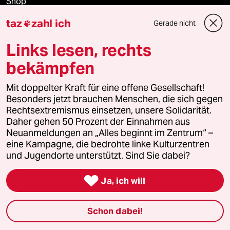
Shop
taz
zahl ich
Gerade nicht

Anzeigen
Links lesen, rechts
bekämpfen
Fragen & Hilfe
Mit doppelter Kraft für eine offene Gesellschaft!
Besonders jetzt brauchen Menschen, die sich gegen
Feedback
Rechtsextremismus einsetzen, unsere Solidarität.
Daher gehen 50 Prozent der Einnahmen aus
Aboservice
Neuanmeldungen an „Alles beginnt im Zentrum“ –
eine Kampagne, die bedrohte linke Kulturzentren
ePaper Login
und Jugendorte unterstützt. Sind Sie dabei?

Downloads für Abonnierende
Ja, ich will
Schon dabei!
© 2026 taz Verlags und Vertriebs GmbH