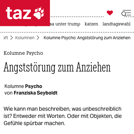

taz zahl ich
hitze
bergsteigen
usa unter trump
katzen
landtagswahl i

taz zahl ich
chaft
Kolumnen
Kolumne Psycho: Angststörung zum Anziehen
taz zahl ich
themen
Kolumne Psycho
Angststörung zum Anziehen
politik
öko
Kolumne
Psycho
von
Franziska Seyboldt
gesellschaft
kultur
Wie kann man beschreiben, was unbeschreiblich
ist? Entweder mit Worten. Oder mit Objekten, die
sport
Gefühle spürbar machen.