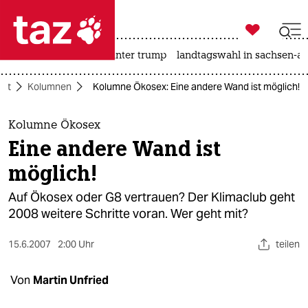

taz zahl ich
nahost-konflikt
usa unter trump
landtagswahl in sachsen-an

taz zahl ich
aft
Kolumnen
Kolumne Ökosex: Eine andere Wand ist möglich!
taz zahl ich
themen
Kolumne Ökosex
Eine andere Wand ist
politik
möglich!
öko
Auf Ökosex oder G8 vertrauen? Der Klimaclub geht
2008 weitere Schritte voran. Wer geht mit?
gesellschaft
15.6.2007
2:00 Uhr
teilen
kultur
sport
Von
Martin Unfried