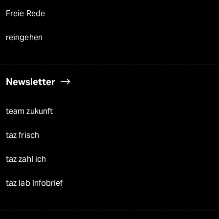
Freie Rede
reingehen
Newsletter
team zukunft
taz frisch
taz zahl ich
taz lab Infobrief