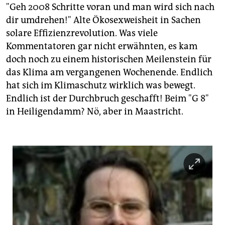
berlin
"Geh 2008 Schritte voran und man wird sich nach
dir umdrehen!" Alte Ökosexweisheit in Sachen
nord
solare Effizienzrevolution. Was viele
wahrheit
Kommentatoren gar nicht erwähnten, es kam
doch noch zu einem historischen Meilenstein für
verlag
das Klima am vergangenen Wochenende. Endlich
hat sich im Klimaschutz wirklich was bewegt.
verlag
Endlich ist der Durchbruch geschafft! Beim "G 8"
veranstaltungen
in Heiligendamm? Nö, aber in Maastricht.
shop
fragen & hilfe
unterstützen
abo
genossenschaft