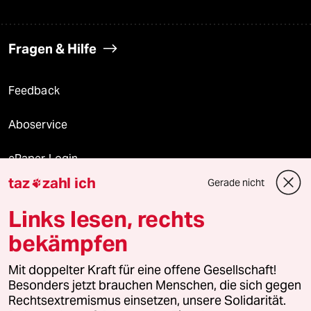
Fragen & Hilfe
Feedback
Aboservice
ePaper Login
taz
zahl ich
Gerade nicht

Downloads für Abonnierende
Links lesen, rechts
bekämpfen
© 2026 taz Verlags und Vertriebs GmbH
Alle Rechte vorbehalten. Bei rechtlichen Fragen oder für Genehmigungen
Mit doppelter Kraft für eine offene Gesellschaft!
wenden Sie sich bitte an
lizenzen@taz.de
Besonders jetzt brauchen Menschen, die sich gegen
Rechtsextremismus einsetzen, unsere Solidarität.