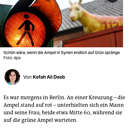
berlin
nord
wahrheit
verlag
verlag
Schön wäre, wenn die Ampel in Syrien endlich auf Grün spränge
Foto: dpa
veranstaltungen
shop
Von
Kefah Ali Deeb
fragen & hilfe
unterstützen
Es war morgens in Berlin. An einer Kreuzung – die
Ampel stand auf rot – unterhielten sich ein Mann
abo
und seine Frau, beide etwa Mitte 60, während sie
genossenschaft
auf die grüne Ampel warteten.