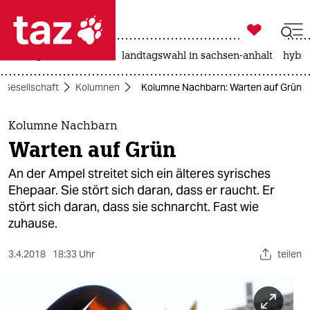

taz zahl ich
niedrigwasser
rente
landtagswahl in sachsen-anhalt
hybri

taz zahl ich
Gesellschaft
Kolumnen
Kolumne Nachbarn: Warten auf Grün
taz zahl ich
themen
Kolumne Nachbarn
Warten auf Grün
politik
An der Ampel streitet sich ein älteres syrisches
öko
Ehepaar. Sie stört sich daran, dass er raucht. Er
stört sich daran, dass sie schnarcht. Fast wie
gesellschaft
zuhause.
kultur
3.4.2018
18:33 Uhr
teilen
sport