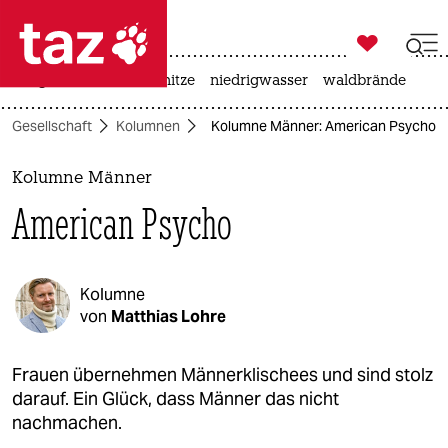

taz zahl ich
krieg in der ukraine
hitze
niedrigwasser
waldbrände

taz zahl ich
Gesellschaft
Kolumnen
Kolumne Männer: American Psycho
taz zahl ich
themen
Kolumne Männer
American Psycho
politik
öko
Kolumne
gesellschaft
von
Matthias Lohre
kultur
Frauen übernehmen Männerklischees und sind stolz
darauf. Ein Glück, dass Männer das nicht
sport
nachmachen.