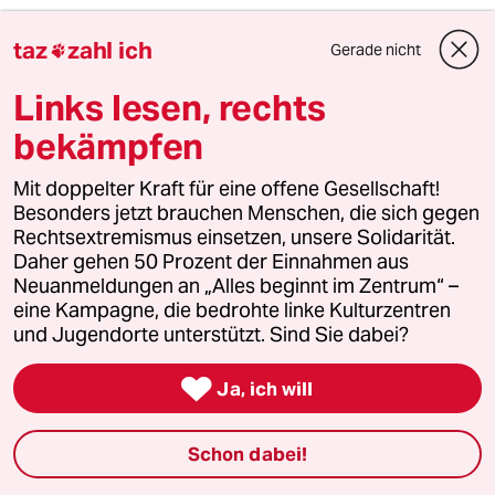
Tabus und Verbote sind hochgradig besetzt
taz
zahl ich
und wirken als Denk/Fühlverbote,
Gerade nicht

Versteinerungen.
Links lesen, rechts
bekämpfen
Klopf, klopf. Ist jemand zu Hause?
KK
06.11.2012
,
19:15 Uhr
Mit doppelter Kraft für eine offene Gesellschaft!
Besonders jetzt brauchen Menschen, die sich gegen
"Wenn Frauen in Filmen diese männlich
Rechtsextremismus einsetzen, unsere Solidarität.
besetzten Eigenschaften zeigen, gelten sie als
Daher gehen 50 Prozent der Einnahmen aus
gefährliche, faszinierende Vamps.
Neuanmeldungen an „Alles beginnt im Zentrum“ –
Beispielsweise Sharon Stone in „Basic
eine Kampagne, die bedrohte linke Kulturzentren
Instinct“."
und Jugendorte unterstützt. Sind Sie dabei?
Und dieses frauenfeindliche Klischee des

Ja, ich will
weiblichen "Maneater" hat C.A. ironisch aufs
Korn genommen. Danke dafür.
Schon dabei!