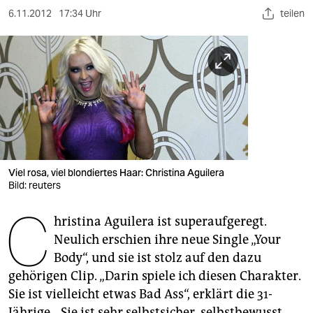
berlin
6.11.2012
17:34 Uhr
teilen
nord
wahrheit
verlag
verlag
veranstaltungen
Viel rosa, viel blondiertes Haar: Christina Aguilera
shop
Bild: reuters
fragen & hilfe
C
hristina Aguilera ist superaufgeregt.
unterstützen
Neulich erschien ihre neue Single „Your
Body“, und sie ist stolz auf den dazu
abo
gehörigen Clip. „Darin spiele ich diesen Charakter.
genossenschaft
Sie ist vielleicht etwas Bad Ass“, erklärt die 31-
Jährige. „Sie ist sehr selbstsicher, selbstbewusst,