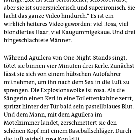
epaper login
aber sie ist superspielerisch und superironisch. Sie
lacht das ganze Video hindurch.“ Es ist ein
wirklich heiteres Video geworden: viel Rosa, viel
blondiertes Haar, viel Kaugummigekaue. Und drei
hingeschlachtete Männer.
Während Aguilera von One-Night-Stands singt,
tötet sie binnen vier Minuten drei Kerle. Zunächst
lässt sie sich von einem hübschen Autofahrer
mitnehmen, um ihn nach dem Sex in die Luft zu
sprengen. Die Explosionswolke ist rosa. Als die
Sängerin einen Kerl in eine Toilettenkabine zerrt,
spritzt hinter der Tür bald sein pastellblaues Blut.
Und dem Mann, mit dem Aguilera im
Motelzimmer landet, zerschmettert sie den
schönen Kopf mit einem Baseballschläger. Durch
die Luft wirbelt rosa Konfetti.