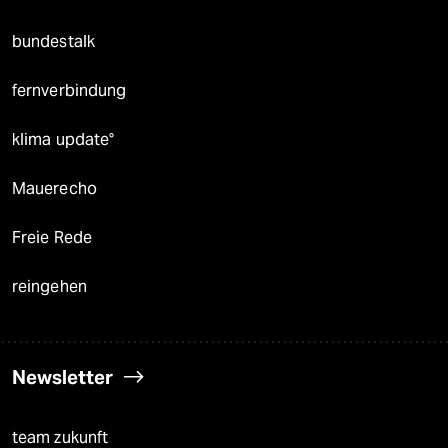
bundestalk
fernverbindung
klima update°
Mauerecho
Freie Rede
reingehen
Newsletter
team zukunft