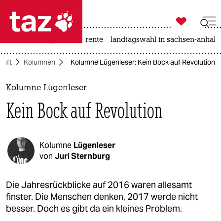

taz zahl ich
hitze
niedrigwasser
rente
landtagswahl in sachsen-anhalt

taz zahl ich
haft
Kolumnen
Kolumne Lügenleser: Kein Bock auf Revolution
taz zahl ich
themen
Kolumne Lügenleser
Kein Bock auf Revolution
politik
öko
Kolumne
Lügenleser
gesellschaft
von
Juri Sternburg
kultur
Die Jahresrückblicke auf 2016 waren allesamt
finster. Die Menschen denken, 2017 werde nicht
sport
besser. Doch es gibt da ein kleines Problem.