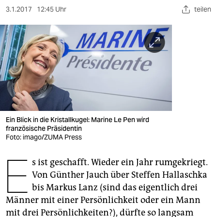
berlin
3.1.2017
12:45 Uhr
teilen
nord
wahrheit
verlag
verlag
veranstaltungen
Ein Blick in die Kristallkugel: Marine Le Pen wird
shop
französische Präsidentin
Foto: imago/ZUMA Press
fragen & hilfe
E
unterstützen
s ist geschafft. Wieder ein Jahr rumgekriegt.
Von Günther Jauch über Steffen Hallaschka
abo
bis Markus Lanz (sind das eigentlich drei
Männer mit einer Persönlichkeit oder ein Mann
genossenschaft
mit drei Persönlichkeiten?), dürfte so langsam