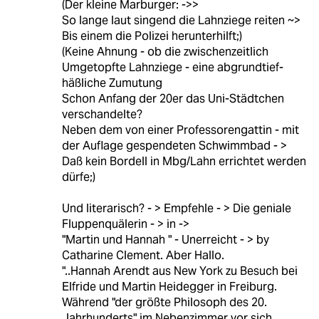
(Der kleine Marburger: ->>
So lange laut singend die Lahnziege reiten ~>
Bis einem die Polizei herunterhilft;)
(Keine Ahnung - ob die zwischenzeitlich
Umgetopfte Lahnziege - eine abgrundtief-
häßliche Zumutung
Schon Anfang der 20er das Uni-Städtchen
verschandelte?
Neben dem von einer Professorengattin - mit
der Auflage gespendeten Schwimmbad - >
Daß kein Bordell in Mbg/Lahn errichtet werden
dürfe;)
Und literarisch? - > Empfehle - > Die geniale
Fluppenquälerin - > in ->
"Martin und Hannah " - Unerreicht - > by
Catharine Clement. Aber Hallo.
"..Hannah Arendt aus New York zu Besuch bei
Elfride und Martin Heidegger in Freiburg.
Während "der größte Philosoph des 20.
Jahrhunderts" im Nebenzimmer vor sich