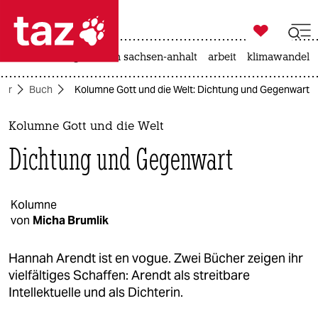

taz zahl ich
hitze
landtagswahl in sachsen-anhalt
arbeit
klimawandel

taz zahl ich
tur
Buch
Kolumne Gott und die Welt: Dichtung und Gegenwart
taz zahl ich
themen
Kolumne Gott und die Welt
Dichtung und Gegenwart
politik
öko
Kolumne
von
Micha Brumlik
gesellschaft
kultur
Hannah Arendt ist en vogue. Zwei Bücher zeigen ihr
vielfältiges Schaffen: Arendt als streitbare
sport
Intellektuelle und als Dichterin.