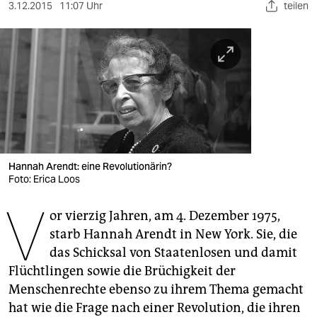
berlin
3.12.2015
11:07 Uhr
teilen
nord
wahrheit
verlag
verlag
veranstaltungen
Hannah Arendt: eine Revolutionärin?
shop
Foto: Erica Loos
V
fragen & hilfe
or vierzig Jahren, am 4. Dezember 1975,
starb Hannah Arendt in New York. Sie, die
unterstützen
das Schicksal von Staatenlosen und damit
abo
Flüchtlingen sowie die Brüchigkeit der
Menschenrechte ebenso zu ihrem Thema gemacht
genossenschaft
hat wie die Frage nach einer Revolution, die ihren