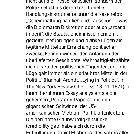
nicht auf die Presse fokussiert, sondern der
Politik selbst als deren traditionelle
Handlungsinstrumente unter die Nase reibt:
„Geheimhaltung nämlich und Täuschung - was
die Diplomaten Diskretion oder auch „arcana
imperii“, die Staatsgeheimnisse, nennen -,
gezielte Irreführungen und blanke Lügen als
legitime Mittel zur Erreichung politischer
Zwecke, kennen wir seit den Anfängen der
überlieferten Geschichte. Wahrhaftigkeit zählte
niemals zu den politischen Tugenden, und die
Lüge galt immer als ein erlaubtes Mittel in der
Politik.“ (Hannah Arendt, „Lying in Politics“, in:
The New York Review Of Books, 18. 11. 1971) In
ihrem berühmten Essay analysiert sie die
geheimen „Pentagon-Papers“, die den
gigantischen Schwindel der US-
amerikanischen Vietnam-Politik offenlegten.
Die berühmte Glaubwürdigkeitslücke
(credibility gap) habe sich durch die
Enthüllungen Daniel Ellsbergs, des Vaters aller