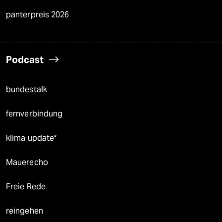
panterpreis 2026
Podcast
bundestalk
fernverbindung
klima update°
Mauerecho
Freie Rede
reingehen