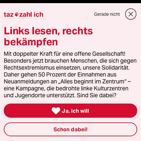
taz Archiv
taz
zahl ich
Gerade nicht

Links lesen, rechts
Mehr taz Angebote
bekämpfen
Mit doppelter Kraft für eine offene Gesellschaft!
Reisen
Besonders jetzt brauchen Menschen, die sich gegen
Rechtsextremismus einsetzen, unsere Solidarität.
Kantine
Daher gehen 50 Prozent der Einnahmen aus
Neuanmeldungen an „Alles beginnt im Zentrum“ –
eine Kampagne, die bedrohte linke Kulturzentren
Shop
und Jugendorte unterstützt. Sind Sie dabei?
Anzeigen

Ja, ich will
Schon dabei!
Fragen & Hilfe