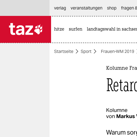
hautnavigation anspringen
hauptinhalt anspringen
footer anspringen
verlag
veranstaltungen
shop
fragen &
hitze
surfen
landtagswahl in sachse

taz zahl ich
taz zahl ich
Startseite
Sport
Frauen-WM 2019
themen
politik
Kolumne Fr
Retar
öko
gesellschaft
kultur
Kolumne
von
Markus 
sport
Warum sorg