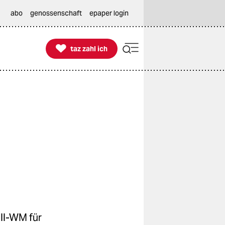
abo
genossenschaft
epaper login

taz zahl ich
taz zahl ich
ll-WM für