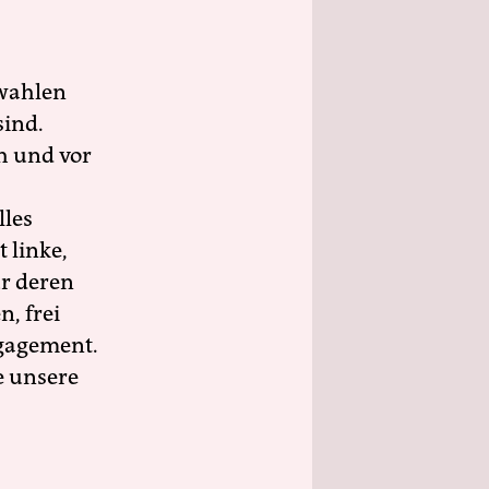
wahlen
sind.
h und vor
lles
 linke,
ür deren
n, frei
ngagement.
e unsere