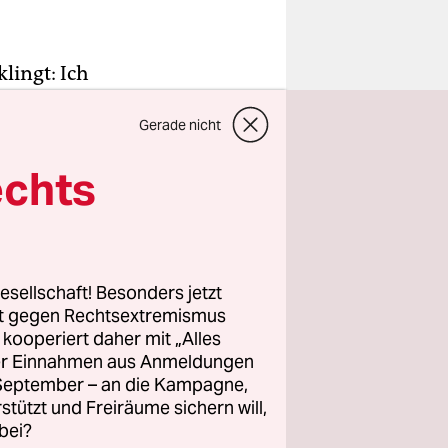
lingt: Ich
hance zu
Gerade nicht
rry. Der
ichen hat,
echts
e Nase voll
esellschaft! Besonders jetzt
lerinnen,
rt gegen Rechtsextremismus
utschen
z kooperiert daher mit „Alles
ller Einnahmen aus Anmeldungen
ndrein ein
. September – an die Kampagne,
s Spiels
rstützt und Freiräume sichern will,
rstanden zu
bei?