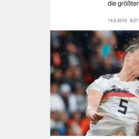
berlin
die größten
nord
14.6.2019
8:27
wahrheit
verlag
verlag
veranstaltungen
shop
fragen & hilfe
unterstützen
abo
genossenschaft