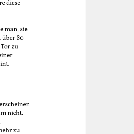
re diese
e man, sie
n über 80
 Tor zu
einer
int.
 erscheinen
um nicht.
n
mehr zu