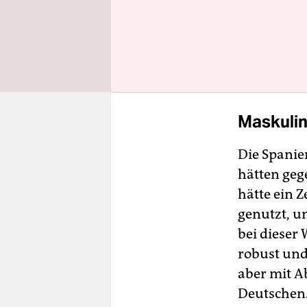
haben:
Tor
im Strafra
Torfrau sam
Kurzum: ei
Maskulin
Die Spanie
hätten geg
hätte ein Z
genutzt, u
bei dieser 
robust und
aber mit A
Deutschen.