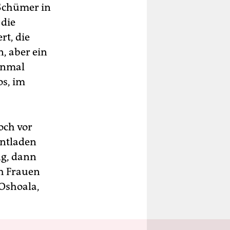
 Schümer in
 die
rt, die
, aber ein
inmal
os, im
och vor
entladen
ng, dann
ch Frauen
Oshoala,