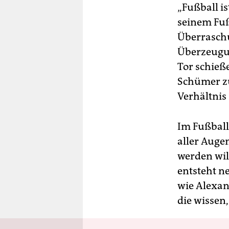
„Fußball i
seinem Fußb
Überraschu
Überzeugun
Tor schieß
Schümer zu
Verhältnis
Im Fußball
aller Augen
werden wil
entsteht n
wie Alexan
die wissen,