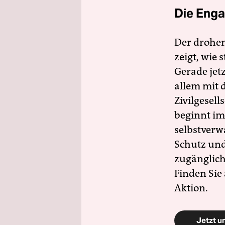
Die Enga
Der drohe
zeigt, wie
Gerade jet
allem mit d
Zivilgesell
beginnt im
selbstverw
Schutz und 
zugänglich
Finden Sie
Aktion.
Jetzt u