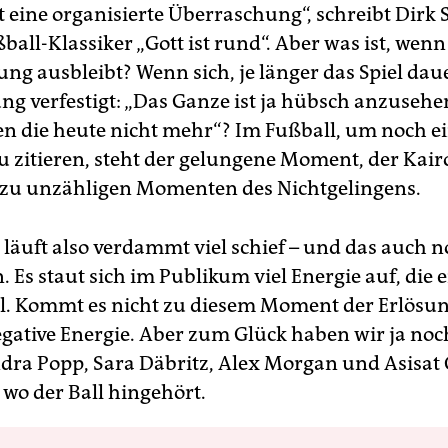
st eine organisierte Überraschung“, schreibt Dirk
all-Klassiker „Gott ist rund“. Aber was ist, wenn
ng ausbleibt? Wenn sich, je länger das Spiel daue
g verfestigt: „Das Ganze ist ja hübsch anzusehen
en die heute nicht mehr“? Im Fußball, um noch e
 zitieren, steht der gelungene Moment, der Kair
 zu unzähligen Momenten des Nichtgelingens.
 läuft also verdammt viel schief – und das auch n
. Es staut sich im Publikum viel Energie auf, die 
l. Kommt es nicht zu diesem Moment der Erlösu
egative Energie. Aber zum Glück haben wir ja no
dra Popp, Sara Däbritz, Alex Morgan und Asisat 
 wo der Ball hingehört.