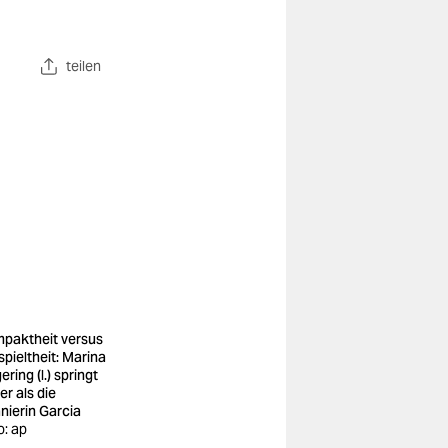
teilen
paktheit versus
spieltheit: Marina
ring (l.) springt
er als die
nierin Garcia
o: ap