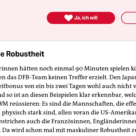
e schießen
. Kompromisslos draufballern. Sich d
um. Kaltschnäuzig sein. Knipserqualitäten haben

Ja, ich will
t Ball ins Netz verfrachten. Die Pille unter die La
skalt vorm Kasten sein.
e Robustheit
rinnen hätten noch einmal 90 Minuten spielen k
en das DFB-Team keinen Treffer erzielt. Den Jap
eitbonus von ein bis zwei Tagen wohl auch nicht v
nd so ist an diesen Beispielen klar erkennbar, we
WM reüssieren: Es sind die Mannschaften, die effe
 physisch stark sind, allen voran die US-Amerik
bstrichen auch die Französinnen, Engländerinne
 Da wird schon mal mit maskuliner Robustheit 