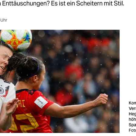
 Enttäuschungen? Es ist ein Scheitern mit Stil.
 Uhr
Kom
Ver
Hege
höh
Spa
Fot