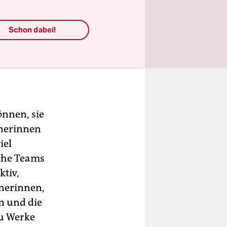
urchsetzen
. Die
Schon dabei!
tte löten.
önnen, sie
anerinnen
iel
lche Teams
ktiv,
anerinnen,
n und die
zu Werke