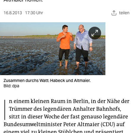
berlin
nord
16.8.2013
17:30 Uhr
teilen
wahrheit
verlag
verlag
veranstaltungen
shop
Zusammen durchs Watt: Habeck und Altmaier.
Bild: dpa
fragen & hilfe
I
unterstützen
n einem kleinen Raum in Berlin, in der Nähe der
Trümmer des legendären Anhalter Bahnhofs,
abo
sitzt in dieser Woche der fast genauso legendäre
genossenschaft
Bundesumweltminister Peter Altmaier (CDU) auf
einem viel zu kleinen Stühlchen und präsentiert