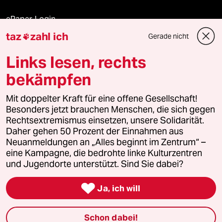
ePaper Login
taz
zahl ich
Gerade nicht

Downloads für Abonnierende
Links lesen, rechts
bekämpfen
© 2026 taz Verlags und Vertriebs GmbH
Alle Rechte vorbehalten. Bei rechtlichen Fragen oder für Genehmigungen
Mit doppelter Kraft für eine offene Gesellschaft!
wenden Sie sich bitte an
lizenzen@taz.de
Besonders jetzt brauchen Menschen, die sich gegen
Rechtsextremismus einsetzen, unsere Solidarität.
Daher gehen 50 Prozent der Einnahmen aus
Feedback
Redaktionsstatut
Kommune-Richtlinien
KI-
Neuanmeldungen an „Alles beginnt im Zentrum“ –
eine Kampagne, die bedrohte linke Kulturzentren
Leitlinie
Informant
Datenschutz
Impressum
AGB
und Jugendorte unterstützt. Sind Sie dabei?
Seitenwende
Einwilligungen widerrufen (Ads)

Ja, ich will
Schon dabei!