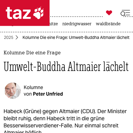

taz zahl ich
krieg in der ukraine
hitze
niedrigwasser
waldbrände

taz zahl ich
hl 2025
Kolumne Die eine Frage: Umwelt-Buddha Altmaier lächelt
taz zahl ich
themen
Kolumne Die eine Frage
Umwelt-Buddha Altmaier lächelt
politik
öko
Kolumne
gesellschaft
von
Peter Unfried
kultur
Habeck (Grüne) gegen Altmaier (CDU). Der Minister
bleibt ruhig, denn Habeck tritt in die grüne
sport
Besserwisserverdiener-Falle. Nur einmal schreit
Altmaier höflich.