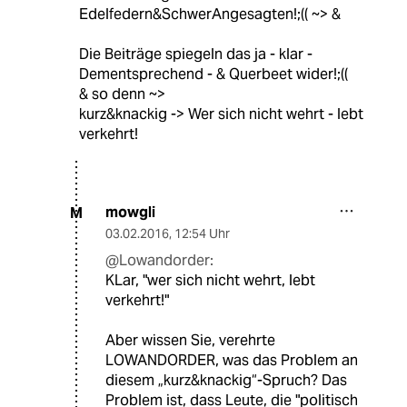
Edelfedern&SchwerAngesagten!;(( ~> &
Die Beiträge spiegeln das ja - klar -
Dementsprechend - & Querbeet wider!;((
& so denn ~>
kurz&knackig -> Wer sich nicht wehrt - lebt
verkehrt!
mowgli
M
03.02.2016
,
12:54 Uhr
@Lowandorder:
KLar, "wer sich nicht wehrt, lebt
verkehrt!"
Aber wissen Sie, verehrte
LOWANDORDER, was das Problem an
diesem „kurz&knackig“-Spruch? Das
Problem ist, dass Leute, die "politisch