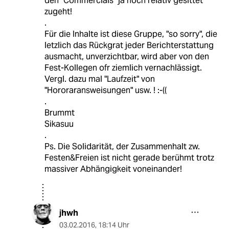
den "Commercials" ja noch relativ gesittet
zugeht!
.
Für die Inhalte ist diese Gruppe, "so sorry", die
letzlich das Rückgrat jeder Berichterstattung
ausmacht, unverzichtbar, wird aber von den
Fest-Kollegen ofr ziemlich vernachlässigt.
Vergl. dazu mal "Laufzeit" von
"Hororaransweisungen" usw. ! :-((
.
Brummt
Sikasuu
.
Ps. Die Solidarität, der Zusammenhalt zw.
Festen&Freien ist nicht gerade berühmt trotz
massiver Abhängigkeit voneinander!
jhwh
03.02.2016
,
18:14 Uhr