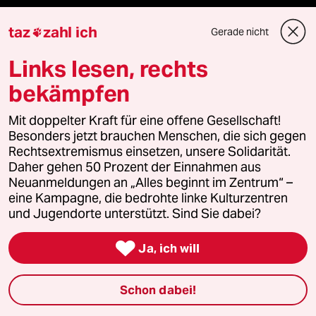
taz
zahl ich
genossenschaft
Gerade nicht

Links lesen, rechts
taz zahl ich
bekämpfen
recherchefonds ausland
Mit doppelter Kraft für eine offene Gesellschaft!
panterstiftung
Besonders jetzt brauchen Menschen, die sich gegen
Rechtsextremismus einsetzen, unsere Solidarität.
Daher gehen 50 Prozent der Einnahmen aus
panterpreis 2026
Neuanmeldungen an „Alles beginnt im Zentrum“ –
eine Kampagne, die bedrohte linke Kulturzentren
und Jugendorte unterstützt. Sind Sie dabei?
Podcast

Ja, ich will
bundestalk
Schon dabei!
fernverbindung