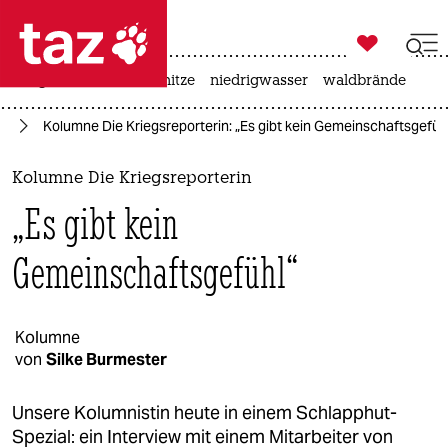

taz zahl ich
krieg in der ukraine
hitze
niedrigwasser
waldbrände

taz zahl ich
en
Kolumne Die Kriegsreporterin: „Es gibt kein Gemeinschaftsgefüh
taz zahl ich
themen
Kolumne Die Kriegsreporterin
„Es gibt kein
politik
Gemeinschaftsgefühl“
öko
gesellschaft
Kolumne
kultur
von
Silke Burmester
sport
Unsere Kolumnistin heute in einem Schlapphut-
Spezial: ein Interview mit einem Mitarbeiter von