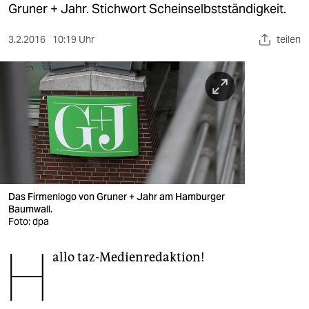
berlin
Gruner + Jahr. Stichwort Scheinselbstständigkeit.
nord
3.2.2016
10:19 Uhr
teilen
wahrheit
verlag
verlag
veranstaltungen
shop
Das Firmenlogo von Gruner + Jahr am Hamburger
fragen & hilfe
Baumwall.
Foto: dpa
unterstützen
H
allo taz-Medienredaktion!
abo
genossenschaft