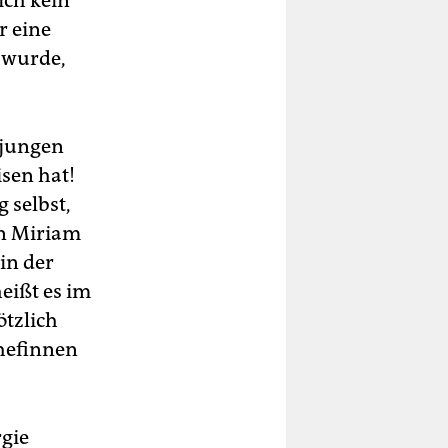
ich kein
r eine
 wurde,
 jungen
sen hat!
 selbst,
in Miriam
in der
eißt es im
ötzlich
Chefinnen
gie