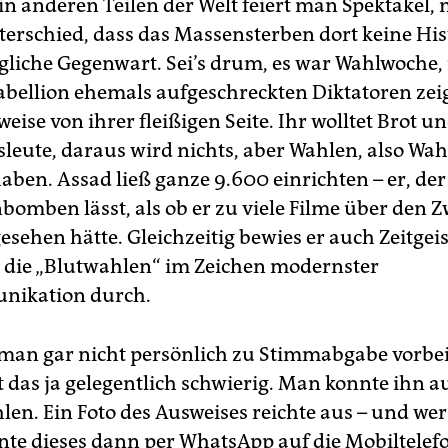
in anderen Teilen der Welt feiert man Spektakel,
erschied, dass das Massensterben dort keine Histo
gliche Gegenwart. Sei’s drum, es war Wahlwoche,
abellion ehemals aufgeschreckten Diktatoren zei
ise von ihrer fleißigen Seite. Ihr wolltet Brot 
leute, daraus wird nichts, aber Wahlen, also Wah
aben. Assad ließ ganze 9.600 einrichten – er, der
mben lässt, als ob er zu viele Filme über den Z
esehen hätte. Gleichzeitig bewies er auch Zeitgeis
 die „Blutwahlen“ im Zeichen modernster
nikation durch.
 man gar nicht persönlich zu Stimmabgabe vorb
t das ja gelegentlich schwierig. Man konnte ihn a
en. Ein Foto des Ausweises reichte aus – und we
nnte dieses dann per WhatsApp auf die Mobiltelef