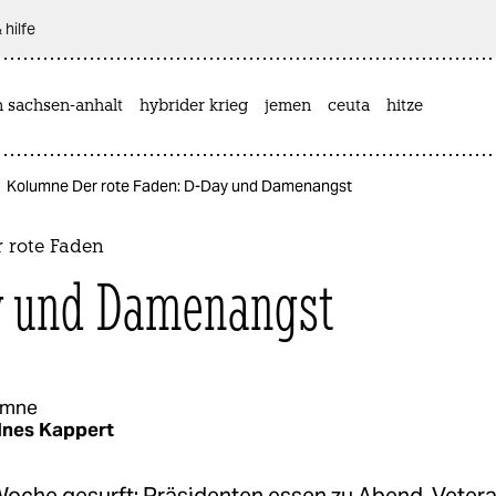
 hilfe
n sachsen-anhalt
hybrider krieg
jemen
ceuta
hitze
Kolumne Der rote Faden: D-Day und Damenangst
 rote Faden
 und Damenangst
umne
Ines Kappert