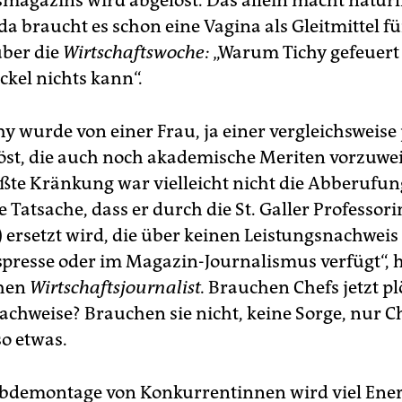
smagazins wird abgelöst. Das allein macht natürl
 da braucht es schon eine Vagina als Gleitmittel fü
über die
Wirtschaftswoche:
„Warum Tichy gefeuert
kel nichts kann“.
hy wurde von einer Frau, ja einer vergleichsweise
öst, die auch noch akademische Meriten vorzuwei
ößte Kränkung war vielleicht nicht die Abberufung
 Tatsache, dass er durch die St. Galler Professor
 ersetzt wird, die über keinen Leistungsnachweis 
spresse oder im Magazin-Journalismus verfügt“, h
chen
Wirtschaftsjournalist.
Brauchen Chefs jetzt pl
achweise? Brauchen sie nicht, keine Sorge, nur 
o etwas.
abdemontage von Konkurrentinnen wird viel Ener