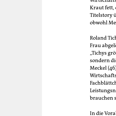
Wirtschaft
Kraut fett,
Titelstory 
obwohl Mec
Roland Tic
Frau abgel
„Tichys gr
sondern die
Meckel (46)
Wirtschaft
Fachblätt
Leistungsn
brauchen s
In die Vor