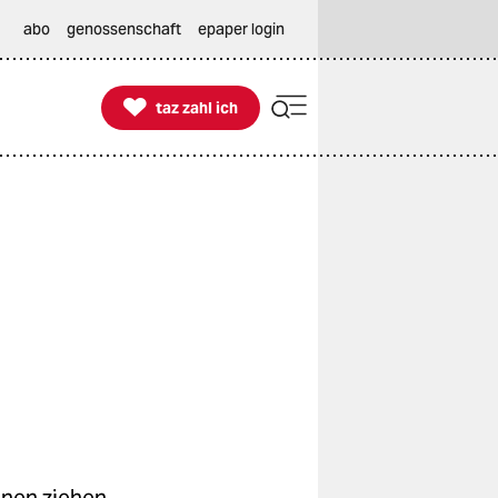
abo
genossenschaft
epaper login

taz zahl ich
taz zahl ich