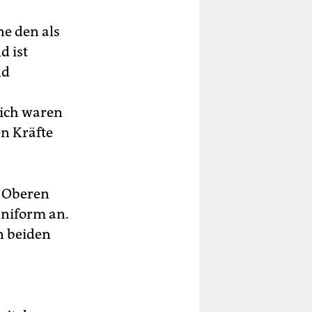
ne den als
d ist
nd
lich waren
en Kräfte
n Oberen
uniform an.
n beiden