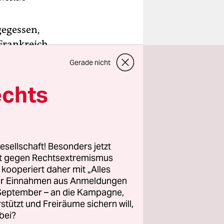
egessen,
 Frankreich
n Le Pen
Gerade nicht
 man gar
echts
schätzung,
nenden
ten
esellschaft! Besonders jetzt
rt gegen Rechtsextremismus
z kooperiert daher mit „Alles
erin
ller Einnahmen aus Anmeldungen
schen
. September – an die Kampagne,
rstützt und Freiräume sichern will,
bei?
ser