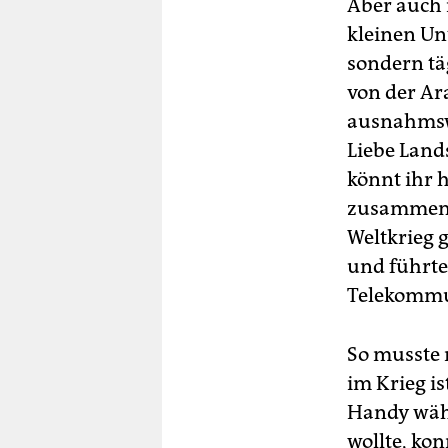
Aber auch 
kleinen Unt
sondern tä
von der Ar
ausnahmswe
Liebe Lands
könnt ihr h
zusammenbo
Weltkrieg g
und führte
Telekommu
So musste
im Krieg is
Handy wähl
wollte, ko