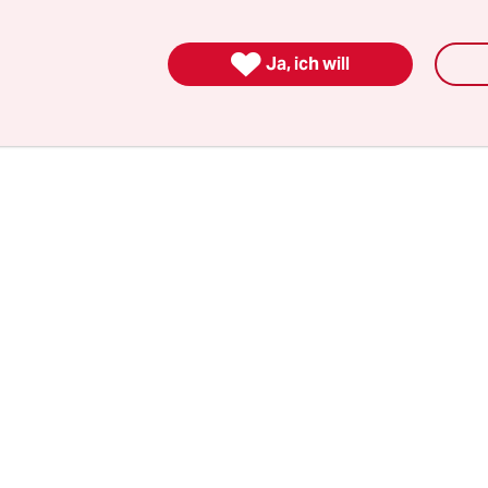
 zu dem geworden, was er ist, nämlich Oligarch –
er anderen Schmiergeldhahn zudrehen und hofft

Ja, ich will
uf deutsche Hilfe.