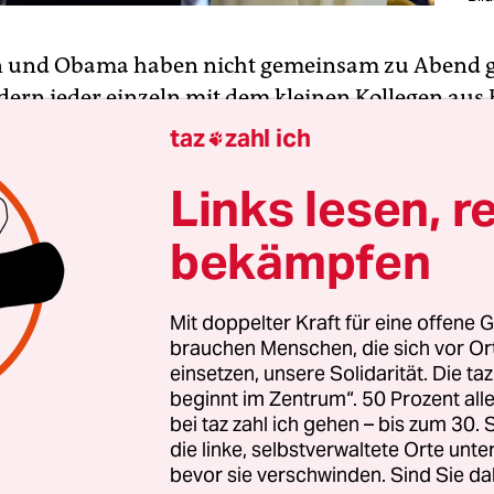
n und Obama haben nicht gemeinsam zu Abend g
dern jeder einzeln mit dem kleinen Kollegen aus
peist, der angesichts der immer größer werdende
taz
zahl ich

derwahlrecht in die Tonne tritt, so schnell kann
Links lesen, r
uen. Die gern als allzu akademisch abgetane Ein
er die rechten Parteien als die sich ihnen andie
bekämpfen
en Politiker rechte Tendenzen in den Gesellschaf
verankern – sie bekommt dieser Tage viel frische
rung.
Mit doppelter Kraft für eine offene G
brauchen Menschen, die sich vor O
einsetzen, unsere Solidarität. Die ta
ht die Ukrainekrise weiter, und die Sparweltmeist
beginnt im Zentrum“. 50 Prozent a
fft den milliardenschweren designierten ukraini
bei taz zahl ich gehen – bis zum 30
die linke, selbstverwaltete Orte unte
n Poroschenko gleichfalls zur einvernehmlichen
bevor sie verschwinden. Sind Sie da
ufnahme nach Sonnenuntergang. Er – dank kras