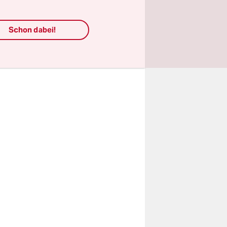
 will nun
 dabei und
Schon dabei!