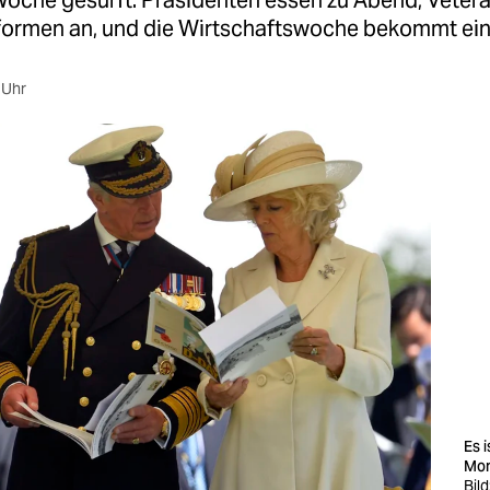
Woche gesurft: Präsidenten essen zu Abend, Veter
ormen an, und die Wirtschaftswoche bekommt ein
 Uhr
Es 
Mon
Bild