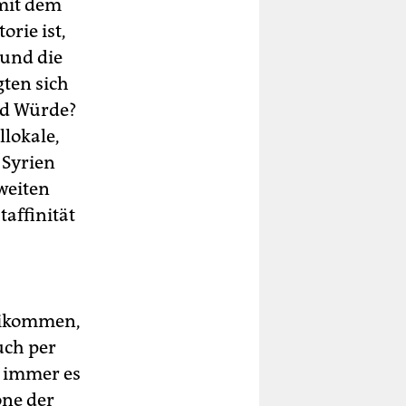
 mit dem
rie ist,
 und die
gten sich
und Würde?
llokale,
 Syrien
weiten
taffinität
eikommen,
uch per
r immer es
one der