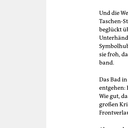
Und die We
Taschen-St
beglückt ü
Unterhändle
Symbolhube
sie froh, d
band.
Das Bad in
entgehen: 
Wie gut, da
großen Kri
Frontverla