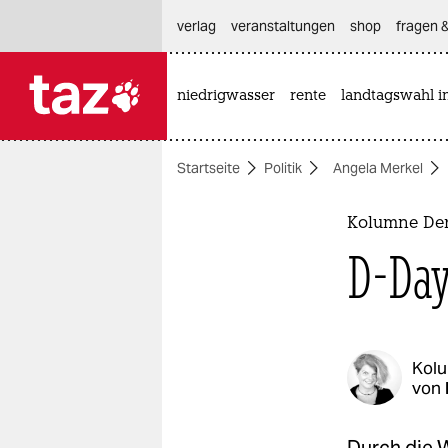
hautnavigation anspringen
hauptinhalt anspringen
footer anspringen
verlag
veranstaltungen
shop
fragen &
niedrigwasser
rente
landtagswahl i

taz zahl ich
taz zahl ich
Startseite
Politik
Angela Merkel
themen
politik
Kolumne Der
D-Day
öko
gesellschaft
kultur
Kol
von
sport