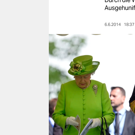
Durch die 
berlin
Ausgehunif
nord
6.6.2014
18:37
wahrheit
verlag
verlag
veranstaltungen
shop
fragen & hilfe
unterstützen
abo
genossenschaft