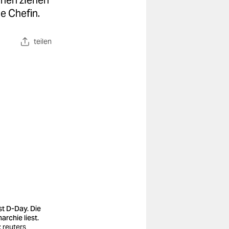
anen ziehen
e Chefin.
teilen
ist D-Day. Die
archie liest.
: reuters