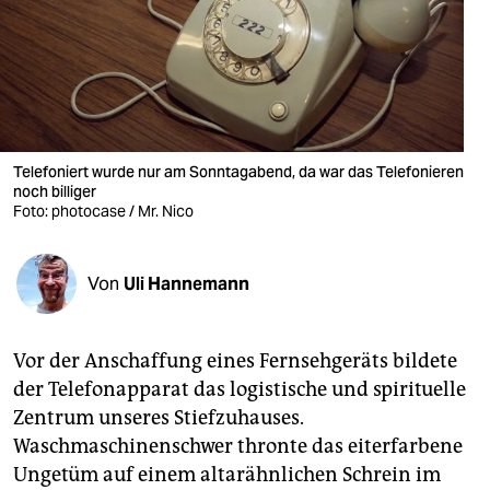
berlin
nord
wahrheit
verlag
Telefoniert wurde nur am Sonntagabend, da war das Telefonieren
verlag
noch billiger
Foto: photocase / Mr. Nico
veranstaltungen
shop
Von
Uli Hannemann
fragen & hilfe
Vor der Anschaffung eines Fernsehgeräts bildete
unterstützen
der Telefonapparat das logistische und spirituelle
abo
Zentrum unseres Stiefzuhauses.
Waschmaschinenschwer thronte das eiterfarbene
genossenschaft
Ungetüm auf einem altarähnlichen Schrein im