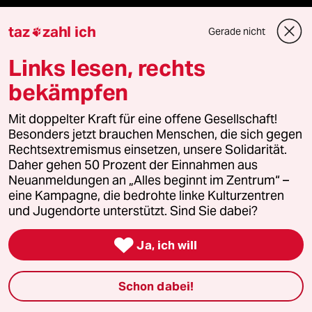
taz
zahl ich
Gerade nicht

Mehr taz Angebote
Links lesen, rechts
bekämpfen
Reisen
Mit doppelter Kraft für eine offene Gesellschaft!
Kantine
Besonders jetzt brauchen Menschen, die sich gegen
Rechtsextremismus einsetzen, unsere Solidarität.
Daher gehen 50 Prozent der Einnahmen aus
Shop
Neuanmeldungen an „Alles beginnt im Zentrum“ –
eine Kampagne, die bedrohte linke Kulturzentren
Anzeigen
und Jugendorte unterstützt. Sind Sie dabei?

Ja, ich will
Fragen & Hilfe
Schon dabei!
Feedback