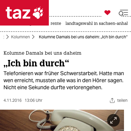

taz zahl ich
hitze
niedrigwasser
rente
landtagswahl in sachsen-anhalt

taz zahl ich
aft
Kolumnen
Kolumne Damals bei uns daheim: „Ich bin durch“
taz zahl ich
themen
Kolumne Damals bei uns daheim
„Ich bin durch“
politik
Telefonieren war früher Schwerstarbeit. Hatte man
öko
wen erreicht, mussten alle was in den Hörer sagen.
Nicht eine Sekunde durfte verlorengehen.
gesellschaft
4.11.2016
13:06 Uhr
teilen
kultur
sport