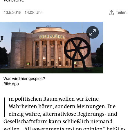
berlin
nord
13.5.2015
14:08 Uhr
teilen
wahrheit
verlag
verlag
veranstaltungen
shop
Was wird hier gespielt?
Bild: dpa
fragen & hilfe
I
unterstützen
m politischen Raum wollen wir keine
Wahrheiten hören, sondern Meinungen. Die
abo
einzig wahre, alternativlose Regierungs- und
genossenschaft
Gesellschaftsform kann schließlich niemand
wollen. „All governments rest on opinion“, heißt es