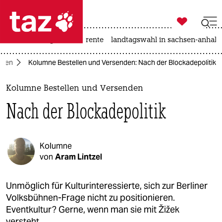

taz zahl ich
hitze
niedrigwasser
rente
landtagswahl in sachsen-anhalt

taz zahl ich
mnen
Kolumne Bestellen und Versenden: Nach der Blockadepolitik
taz zahl ich
themen
Kolumne Bestellen und Versenden
Nach der Blockadepolitik
politik
öko
Kolumne
gesellschaft
von
Aram Lintzel
kultur
Unmöglich für Kulturinteressierte, sich zur Berliner
Volksbühnen-Frage nicht zu positionieren.
sport
Eventkultur? Gerne, wenn man sie mit Žižek
versteht.