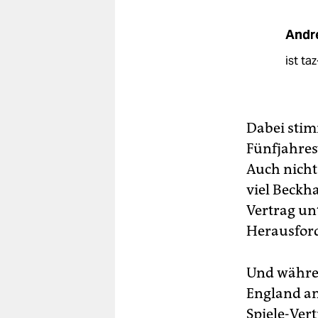
Andr
ist ta
Dabei stimm
Fünfjahres
Auch nicht 
viel Beckh
Vertrag un
Herausford
Und währen
England an
Spiele-Ver