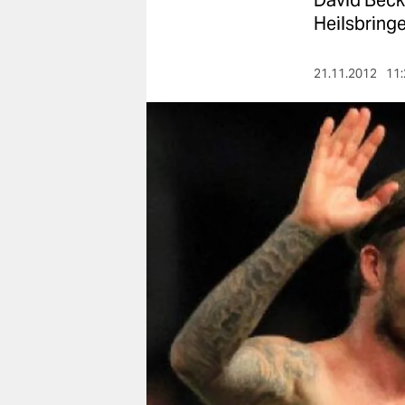
David Beck
berlin
Heilsbringe
nord
21.11.2012
11:
wahrheit
verlag
verlag
veranstaltungen
shop
fragen & hilfe
unterstützen
abo
genossenschaft