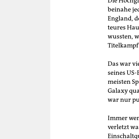
Die Hochgl
beinahe je
England, d
teures Haus
wussten, wi
Titelkampf
Das war vi
seines US-E
meisten Sp
Galaxy qual
war nur pu
Immer wenn
verletzt wa
Einschaltq