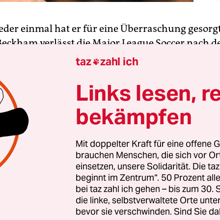
ieder einmal hat er für eine Überraschung gesorg
Beckham verlässt die Major League Soccer nach 
Endspiel um die Meisterschaft am 1. Dezember, in
taz
zahl ich

s Galaxy gegen Houston Dynamo den Titel vertei
Links lesen, r
bekämpfen
am nicht vor Kurzen einen Vertrag in L. A. bis 2
ben? Egal. Es war oft nicht ganz richtig, was übe
 des englischen Promikickers in den USA berich
Mit doppelter Kraft für eine offene G
brauchen Menschen, die sich vor O
eß Beckham als damals noch junger, 31-jähriger 
einsetzen, unsere Solidarität. Die ta
 in die USA zu wechseln.
beginnt im Zentrum“. 50 Prozent a
bei taz zahl ich gehen – bis zum 30
die linke, selbstverwaltete Orte unte
bevor sie verschwinden. Sind Sie da