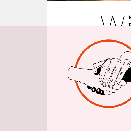
epaper login
W
Los Angele
kann.
Hatte Beckh
unterschrie
Engagement
2007 verli
Madrid, um