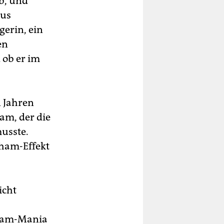
b, und
aus
gerin, ein
en
 ob er im
n Jahren
ham, der die
usste.
kham-Effekt
icht
kham-Mania