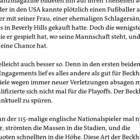
anzmagazine bildeten ihn auf ihren Titelseiten a
der in den USA kannte plötzlich einen Fußballer 
er mit seiner Frau, einer ehemaligen Schlagersän
 in Beverly Hills gekauft hatte. Doch die wenigst
e er gespielt hat, wo seine Mannschaft steht, und
 eine Chance hat.
elleicht auch besser so. Denn in den ersten beide
ngagements lief es alles andere als gut für Beck
iele wegen immer neuer Verletzungen absagen m
ifizierte sich nicht mal für die Playoffs. Der Bec
nktuell zu spüren.
 der 115-malige englische Nationalspieler mal n
r, strömten die Massen in die Stadien, und die
uoten schnellten in die Höhe. Diese Art der Bec