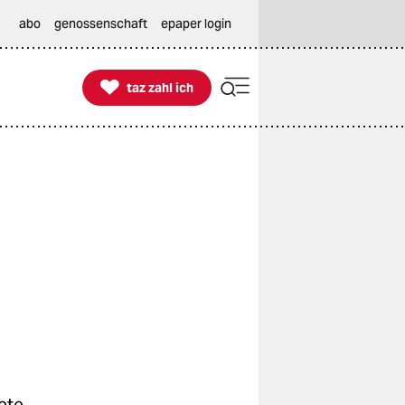
abo
genossenschaft
epaper login

taz zahl ich
taz zahl ich