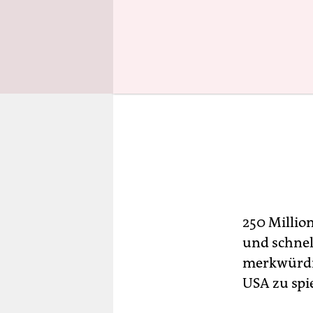
250 Millio
und schnel
merkwürdig
USA zu spi