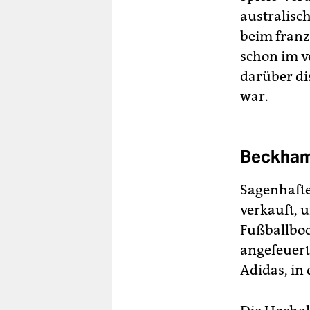
australisch
beim franz
schon im v
darüber di
war.
Beckham
Sagenhafte
verkauft, 
Fußballbo
angefeuert
Adidas, in