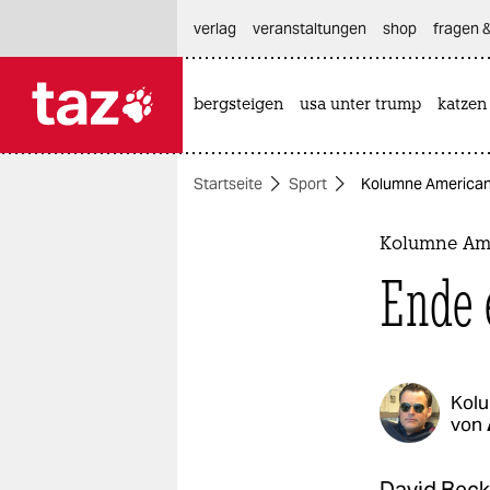
hautnavigation anspringen
hauptinhalt anspringen
footer anspringen
verlag
veranstaltungen
shop
fragen &
bergsteigen
usa unter trump
katzen

taz zahl ich
taz zahl ich
Startseite
Sport
Kolumne American 
themen
politik
Kolumne Ame
Ende 
öko
gesellschaft
kultur
Kol
von
sport