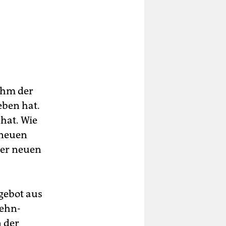
 ihm der
eben hat.
 hat. Wie
 neuen
ner neuen
gebot aus
Zehn-
n der