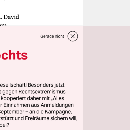
t. David
dem
 dem er mit
Gerade nicht
digen
echts
013
r das
tet wurde.
esellschaft! Besonders jetzt
rt gegen Rechtsextremismus
Mann Real
z kooperiert daher mit „Alles
ller Einnahmen aus Anmeldungen
. September – an die Kampagne,
rstützt und Freiräume sichern will,
bei?