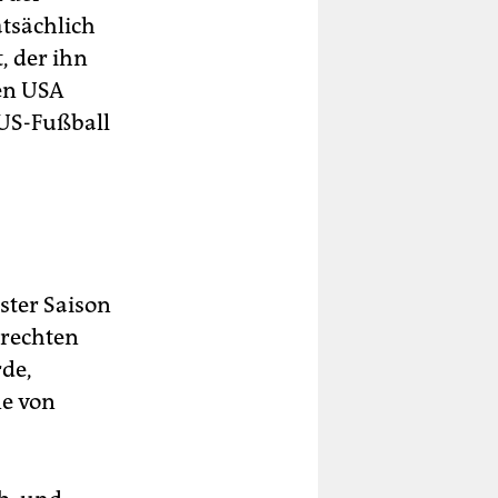
atsächlich
, der ihn
den USA
 US-Fußball
ster Saison
lrechten
de,
ne von