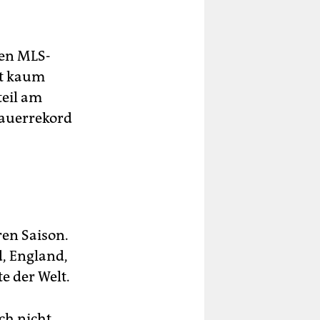
uen MLS-
st kaum
teil am
hauerrekord
ren Saison.
d, England,
e der Welt.
ch nicht.