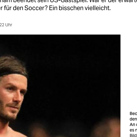
ham beendet sein US-Gastspiel. War er der erwart
r für den Soccer? Ein bisschen vielleicht.
22 Uhr
Bec
den
An 
es 
Bild