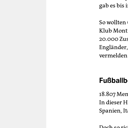
gab es bis 
So wollten
Klub Montr
20.000 Zus
Engländer,
vermelden
Fußballb
18.807 Men
In dieser 
Spanien, It
Doch so ric