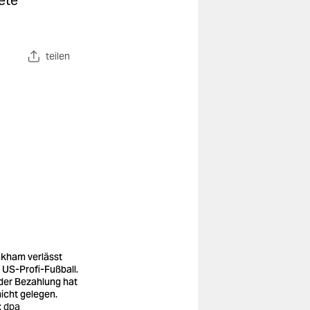
ete
teilen
kham verlässt
 US-Profi-Fußball.
der Bezahlung hat
nicht gelegen.
: dpa