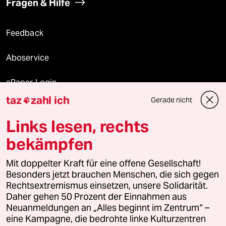
Fragen & Hilfe
Feedback
Aboservice
ePaper Login
taz
zahl ich
Gerade nicht

Downloads für Abonnierende
Links lesen, rechts
bekämpfen
© 2026 taz Verlags und Vertriebs GmbH
Alle Rechte vorbehalten. Bei rechtlichen Fragen oder für Genehmigungen
Mit doppelter Kraft für eine offene Gesellschaft!
wenden Sie sich bitte an
lizenzen@taz.de
Besonders jetzt brauchen Menschen, die sich gegen
Rechtsextremismus einsetzen, unsere Solidarität.
Daher gehen 50 Prozent der Einnahmen aus
Feedback
Redaktionsstatut
Kommune-Richtlinien
KI-
Neuanmeldungen an „Alles beginnt im Zentrum“ –
eine Kampagne, die bedrohte linke Kulturzentren
Leitlinie
Informant
Datenschutz
Impressum
AGB