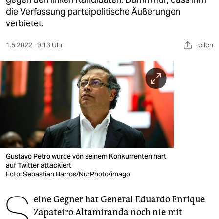
berlin
die Verfassung parteipolitische Äußerungen
nord
verbietet.
wahrheit
1.5.2022
9:13 Uhr
teilen
verlag
verlag
veranstaltungen
shop
fragen & hilfe
Gustavo Petro wurde von seinem Konkurrenten hart
unterstützen
auf Twitter attackiert
Foto: Sebastian Barros/NurPhoto/imago
abo
S
eine Gegner hat General Eduar­do Enrique
genossenschaft
Zapateiro Altamiranda noch nie mit