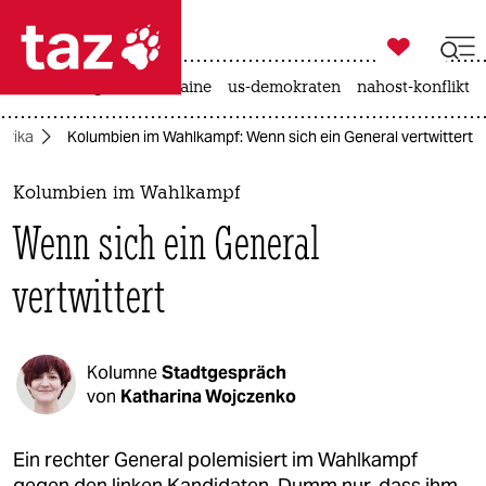

taz zahl ich
hitze
krieg in der ukraine
us-demokraten
nahost-konflikt

taz zahl ich
erika
Kolumbien im Wahlkampf: Wenn sich ein General vertwittert
taz zahl ich
themen
Kolumbien im Wahlkampf
Wenn sich ein General
politik
vertwittert
öko
gesellschaft
Kolumne
Stadtgespräch
kultur
von
Katharina Wojczenko
sport
Ein rechter General polemisiert im Wahlkampf
gegen den linken Kandidaten. Dumm nur, dass ihm