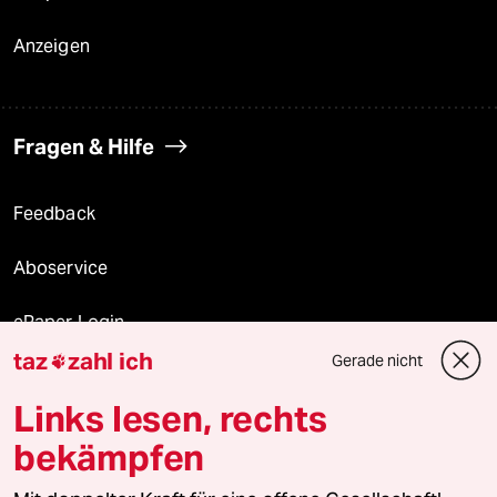
Anzeigen
Fragen & Hilfe
Feedback
Aboservice
ePaper Login
taz
zahl ich
Gerade nicht

Downloads für Abonnierende
Links lesen, rechts
bekämpfen
© 2026 taz Verlags und Vertriebs GmbH