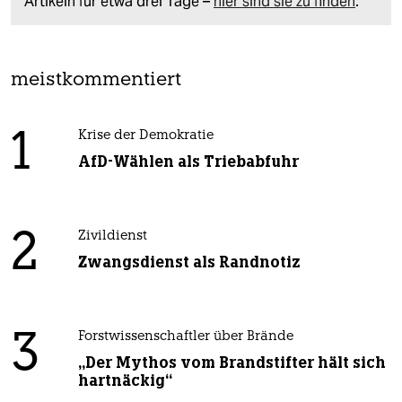
Artikeln für etwa drei Tage –
hier sind sie zu finden
.
meistkommentiert
1
Krise der Demokratie
AfD-Wählen als Triebabfuhr
2
Zivildienst
Zwangsdienst als Randnotiz
3
Forstwissenschaftler über Brände
„Der Mythos vom Brandstifter hält sich
hartnäckig“