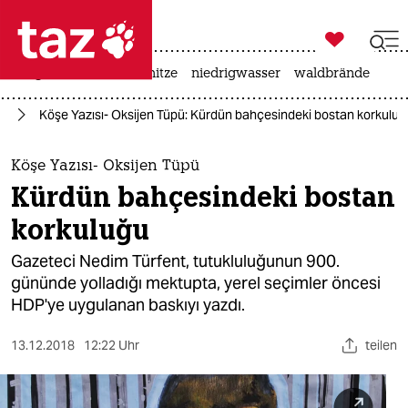

taz zahl ich
krieg in der ukraine
hitze
niedrigwasser
waldbrände

taz zahl ich
te
Köşe Yazısı- Oksijen Tüpü: Kürdün bahçesindeki bostan korkuluğ
taz zahl ich
themen
Köşe Yazısı- Oksijen Tüpü
Kürdün bahçesindeki bostan
politik
korkuluğu
öko
Gazeteci Nedim Türfent, tutukluluğunun 900.
gününde yolladığı mektupta, yerel seçimler öncesi
gesellschaft
HDP'ye uygulanan baskıyı yazdı.
kultur
13.12.2018
12:22 Uhr
teilen
sport