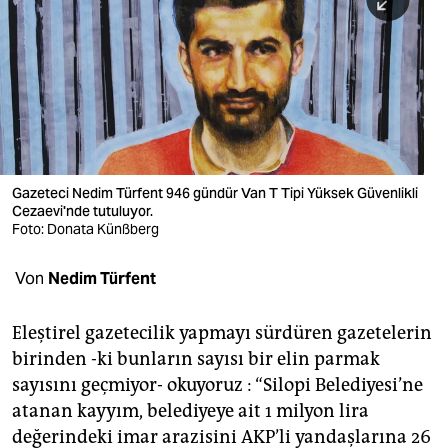
berlin
nord
wahrheit
verlag
verlag
Gazeteci Nedim Türfent 946 gündür Van T Tipi Yüksek Güvenlikli
Cezaevi'nde tutuluyor.
veranstaltungen
Foto: Donata Künßberg
shop
Von
Nedim Türfent
fragen & hilfe
unterstützen
Eleştirel gazetecilik yapmayı sürdüren gazetelerin
birinden -ki bunların sayısı bir elin parmak
abo
sayısını geçmiyor- okuyoruz : “Silopi Belediyesi’ne
atanan kayyım, belediyeye ait 1 milyon lira
genossenschaft
değerindeki imar arazisini AKP’li yandaşlarına 26