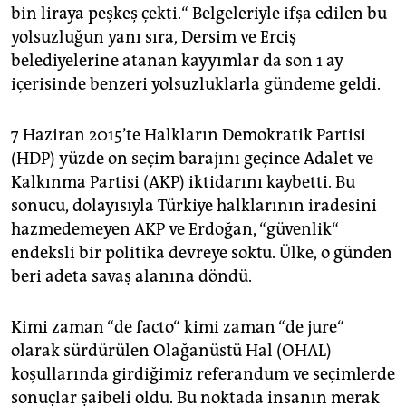
epaper login
bin liraya peşkeş çekti.“ Belgeleriyle ifşa edilen bu
yolsuzluğun yanı sıra, Dersim ve Erciş
belediyelerine atanan kayyımlar da son 1 ay
içerisinde benzeri yolsuzluklarla gündeme geldi.
7 Haziran 2015’te Halkların Demokratik Partisi
(HDP) yüzde on seçim barajını geçince Adalet ve
Kalkınma Partisi (AKP) iktidarını kaybetti. Bu
sonucu, dolayısıyla Türkiye halklarının iradesini
hazmedemeyen AKP ve Erdoğan, “güvenlik“
endeksli bir politika devreye soktu. Ülke, o günden
beri adeta savaş alanına döndü.
Kimi zaman “de facto“ kimi zaman “de jure“
olarak sürdürülen Olağanüstü Hal (OHAL)
koşullarında girdiğimiz referandum ve seçimlerde
sonuçlar şaibeli oldu. Bu noktada insanın merak