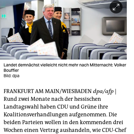
berlin
nord
wahrheit
verlag
verlag
veranstaltungen
Landet demnächst vielleicht nicht mehr nach Mitternacht: Volker
Bouffier
shop
Bild: dpa
fragen & hilfe
FRANKFURT AM MAIN/WIESBADEN
dpa/afp
|
Rund zwei Monate nach der hessischen
unterstützen
Landtagswahl haben CDU und Grüne ihre
abo
Koalitionsverhandlungen aufgenommen. Die
beiden Parteien wollen in den kommenden drei
genossenschaft
Wochen einen Vertrag aushandeln, wie CDU-Chef