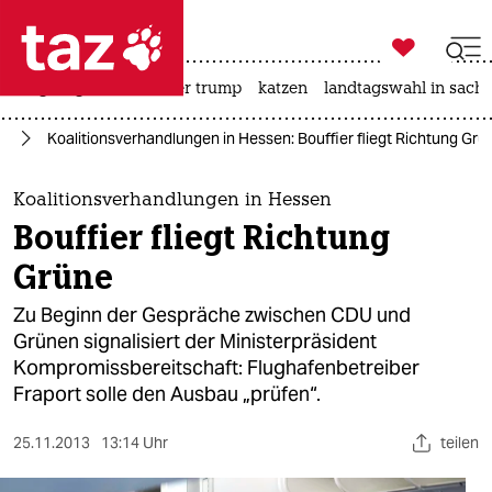

taz zahl ich
bergsteigen
usa unter trump
katzen
landtagswahl in sachs

taz zahl ich
nd
Koalitionsverhandlungen in Hessen: Bouffier fliegt Richtung Grü
taz zahl ich
themen
Koalitionsverhandlungen in Hessen
Bouffier fliegt Richtung
politik
Grüne
öko
Zu Beginn der Gespräche zwischen CDU und
Grünen signalisiert der Ministerpräsident
gesellschaft
Kompromissbereitschaft: Flughafenbetreiber
Fraport solle den Ausbau „prüfen“.
kultur
sport
25.11.2013
13:14 Uhr
teilen