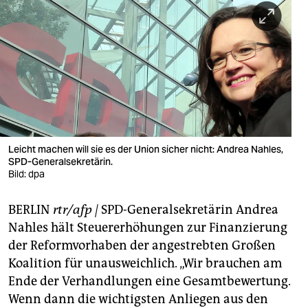
berlin
nord
wahrheit
verlag
verlag
veranstaltungen
Leicht machen will sie es der Union sicher nicht: Andrea Nahles,
SPD-Generalsekretärin.
shop
Bild: dpa
fragen & hilfe
BERLIN
rtr/afp |
SPD-Generalsekretärin Andrea
Nahles hält Steuererhöhungen zur Finanzierung
unterstützen
der Reformvorhaben der angestrebten Großen
abo
Koalition für unausweichlich. „Wir brauchen am
Ende der Verhandlungen eine Gesamtbewertung.
genossenschaft
Wenn dann die wichtigsten Anliegen aus den