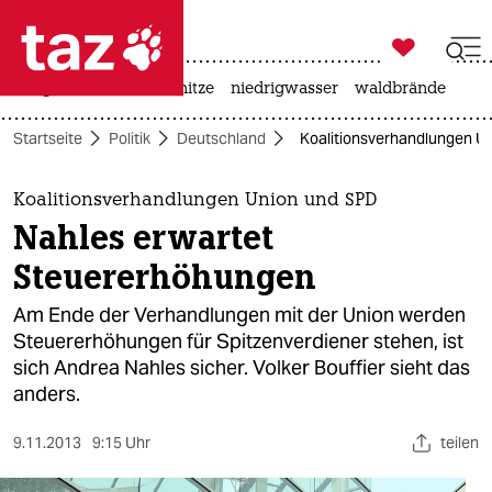

taz zahl ich
krieg in der ukraine
hitze
niedrigwasser
waldbrände

taz zahl ich
Startseite
Politik
Deutschland
Koalitionsverhandlungen U
taz zahl ich
themen
Koalitionsverhandlungen Union und SPD
Nahles erwartet
politik
Steuererhöhungen
öko
Am Ende der Verhandlungen mit der Union werden
Steuererhöhungen für Spitzenverdiener stehen, ist
gesellschaft
sich Andrea Nahles sicher. Volker Bouffier sieht das
anders.
kultur
sport
9.11.2013
9:15 Uhr
teilen