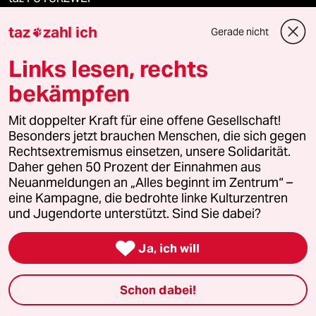
taz
zahl ich
Gerade nicht
Le Monde diplomatique

Links lesen, rechts
taz Archiv
bekämpfen
Mit doppelter Kraft für eine offene Gesellschaft!
Mehr taz Angebote
Besonders jetzt brauchen Menschen, die sich gegen
Rechtsextremismus einsetzen, unsere Solidarität.
Daher gehen 50 Prozent der Einnahmen aus
Reisen
Neuanmeldungen an „Alles beginnt im Zentrum“ –
eine Kampagne, die bedrohte linke Kulturzentren
Kantine
und Jugendorte unterstützt. Sind Sie dabei?

Shop
Ja, ich will
Anzeigen
Schon dabei!