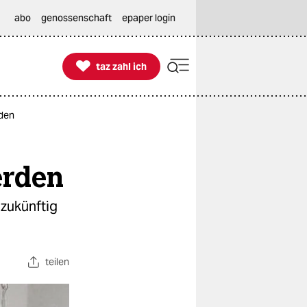
abo
genossenschaft
epaper login

taz zahl ich
taz zahl ich
rden
erden
zukünftig
teilen