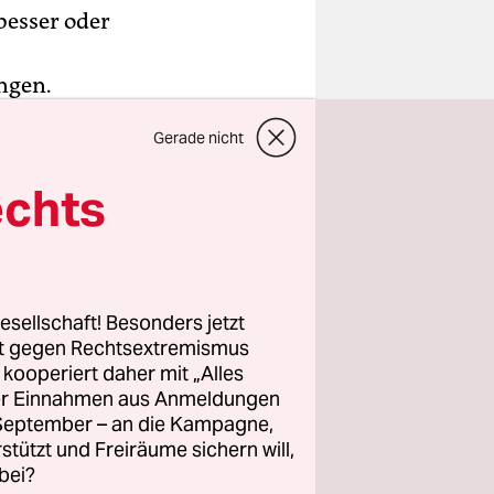
 besser oder
ngen.
Gerade nicht
user
ität“,
echts
uterbach,
ant sei,
ahlt wird“.
esellschaft! Besonders jetzt
rt gegen Rechtsextremismus
z kooperiert daher mit „Alles
ller Einnahmen aus Anmeldungen
. September – an die Kampagne,
rstützt und Freiräume sichern will,
bei?