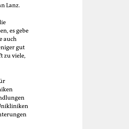
an Lanz.
die
en, es gebe
le auch
niger gut
 zu viele,
ür
niken
handlungen
Unikliniken
chterungen