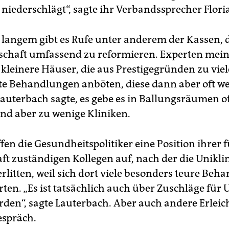
niederschlägt“, sagte ihr Verbandssprecher Flori
t langem gibt es Rufe unter anderem der Kassen, 
schaft umfassend zu reformieren. Experten mein
t kleinere Häuser, die aus Prestigegründen zu vie
te Behandlungen anböten, diese dann aber oft we
auterbach sagte, es gebe es in Ballungsräumen oft
nd aber zu wenige Kliniken.
en die Gesundheitspolitiker eine Position ihrer f
ft zuständigen Kollegen auf, nach der die Unikli
rlitten, weil sich dort viele besonders teure Be
ten. „Es ist tatsächlich auch über Zuschläge für 
rden“, sagte Lauterbach. Aber auch andere Erlei
espräch.