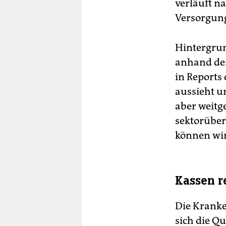
verläuft n
Versorgung
Hintergrund
anhand de
in Reports 
aussieht un
aber weitg
sektorüber
können wir
Kassen r
Die Kranke
sich die Q