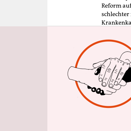
epaper login
Reform aufr
schlechter 
Krankenka
Künftig so
machen gut
sagte der 
nach Gespr
„dass wir d