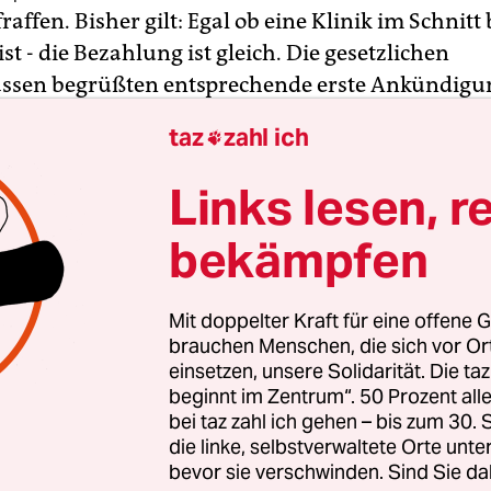
affen. Bisher gilt: Egal ob eine Klinik im Schnitt
ist - die Bezahlung ist gleich. Die gesetzlichen
ssen begrüßten entsprechende erste Ankündigu
taz
zahl ich

lle besser festgestellt werden, „welche Krankenhä
e Qualität und welche machen nicht so gute Qual
Links lesen, r
SPD-Verhandlungsführer für Gesundheit, Karl La
bekämpfen
ächen mit der Union am Mittwoch in Berlin. Gepl
as berücksichtigen bei der Art und Weise, wie bez
Mit doppelter Kraft für eine offene G
brauchen Menschen, die sich vor O
einsetzen, unsere Solidarität. Die ta
beginnt im Zentrum“. 50 Prozent a
bei taz zahl ich gehen – bis zum 30
die linke, selbstverwaltete Orte unte
bevor sie verschwinden. Sind Sie da