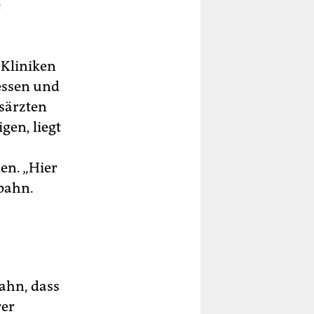
e
 Kliniken
essen und
isärzten
gen, liegt
en. „Hier
pahn.
bahn, dass
rer