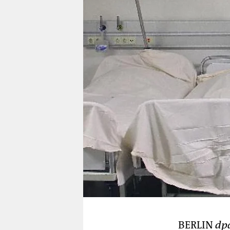
berlin
nord
wahrheit
verlag
verlag
veranstaltungen
shop
fragen & hilfe
unterstützen
abo
genossenschaft
BERLIN
dp