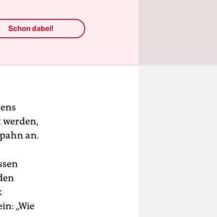
Schon dabei!
sens
t werden,
pahn an.
essen
 den
k
in: „Wie