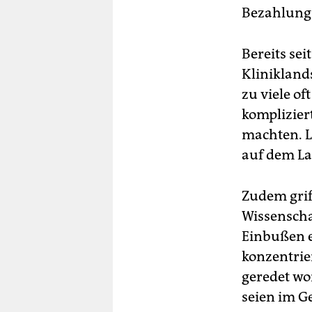
Bezahlung 
Bereits sei
Klinikland
zu viele of
komplizier
machten. L
auf dem La
Zudem griff
Wissenscha
Einbußen e
konzentrier
geredet wo
seien im G