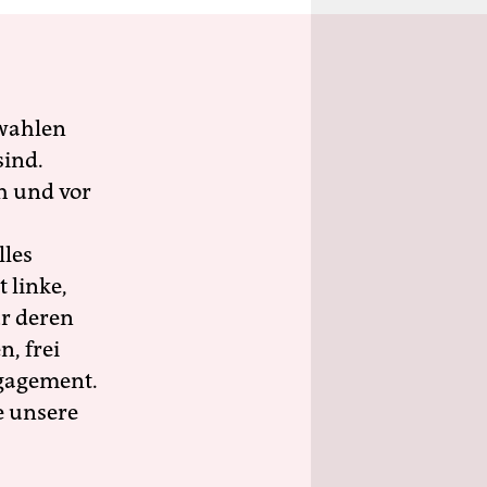
wahlen
sind.
h und vor
lles
 linke,
ür deren
n, frei
ngagement.
e unsere