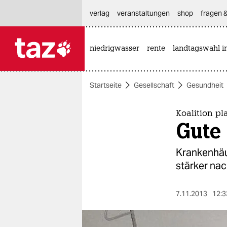
hautnavigation anspringen
hauptinhalt anspringen
footer anspringen
verlag
veranstaltungen
shop
fragen &
niedrigwasser
rente
landtagswahl i

taz zahl ich
taz zahl ich
Startseite
Gesellschaft
Gesundheit
themen
politik
Koalition p
Gute 
öko
Krankenhäu
gesellschaft
stärker na
kultur
7.11.2013
12:3
sport