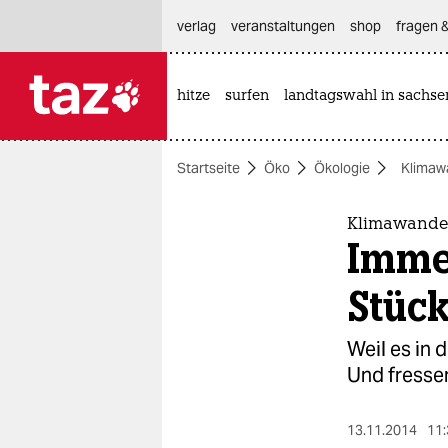
hautnavigation anspringen
hauptinhalt anspringen
footer anspringen
verlag
veranstaltungen
shop
fragen &
hitze
surfen
landtagswahl in sachse

taz zahl ich
taz zahl ich
Startseite
Öko
Ökologie
Klimaw
themen
politik
Klimawandel
Immer
öko
Stüc
gesellschaft
Weil es in 
kultur
Und fressen
sport
13.11.2014
11: