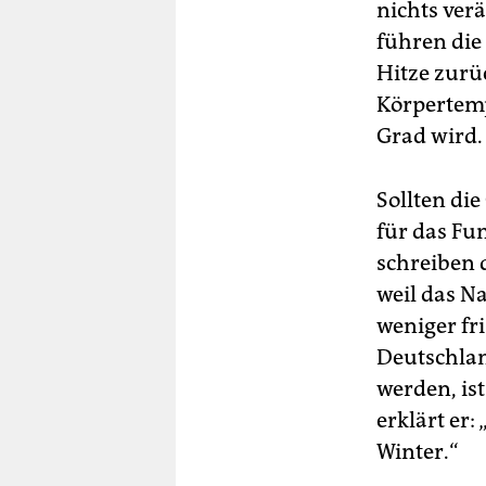
nichts ver
führen die
Hitze zurü
Körpertemp
Grad wird.
Sollten di
für das Fu
schreiben d
weil das N
weniger fr
Deutschlan
werden, is
erklärt er:
Winter.“