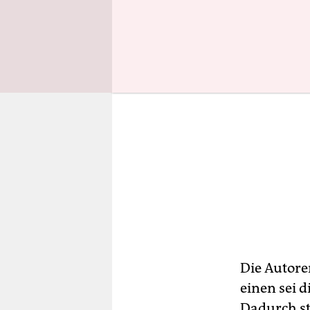
Die Autore
einen sei 
Dadurch st