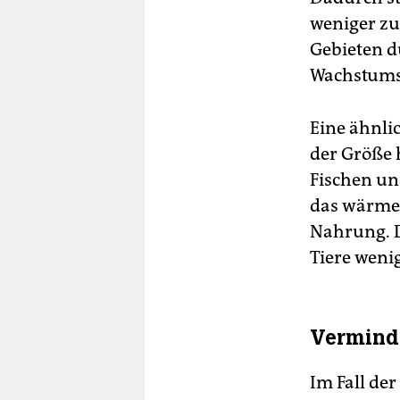
weniger zu
Gebieten d
Wachstumss
Eine ähnl
der Größe 
Fischen und
das wärmer
Nahrung. D
Tiere weni
Vermind
Im Fall de