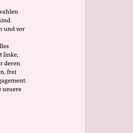
wahlen
sind.
h und vor
lles
 linke,
ür deren
n, frei
ngagement.
e unsere