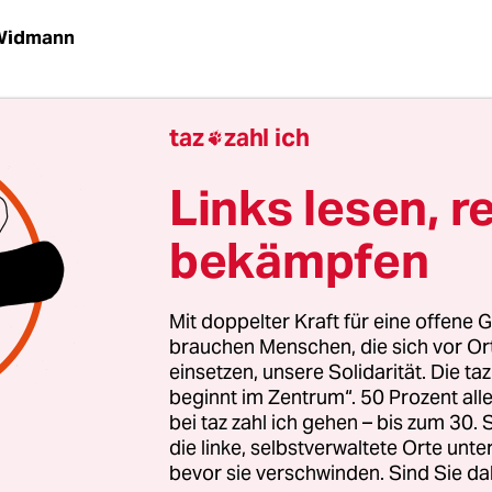
 Widmann
G
taz
|
Gämsen in den Alpen haben in den vergan
taz
zahl ich
hren deutlich an Gewicht verloren. Schuld daran i

eise auch der Klimawandel. Das ist die Schlussf
Links lesen, r
ie von Wissenschaftlern der Universitäten Durha
nien) und Sassari (Italien).
bekämpfen
Mason, Biologe an der Universität Durham, und s
Mit doppelter Kraft für eine offene G
erteten Gewichtsdaten von über 10.000 geschos
brauchen Menschen, die sich vor O
 den Jahren von 1980 bis 2010 aus. Das Ergebnis
einsetzen, unsere Solidarität. Die ta
suchten italienischen Alpenregionen sind vor all
beginnt im Zentrum“. 50 Prozent a
bei taz zahl ich gehen – bis zum 30
 Tiere um bis zu 4 Kilogramm leichter geworden
die linke, selbstverwaltete Orte unte
t von 20 Kilogramm üblich, waren es 2010 nur no
bevor sie verschwinden. Sind Sie da