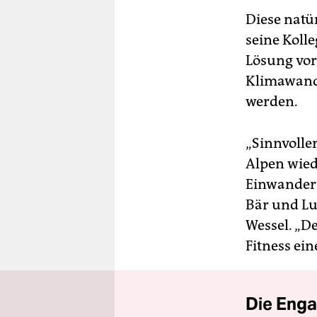
Diese natü
seine Koll
Lösung vor:
Klimawand
werden.
„Sinnvolle
Alpen wied
Einwanderu
Bär und Lu
Wessel. „De
Fitness ein
Die Enga