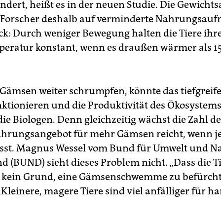
ändert, heißt es in der neuen Studie. Die Gewich
 Forscher deshalb auf verminderte Nahrungsau
ck: Durch weniger Bewegung halten die Tiere ihr
eratur konstant, wenn es draußen wärmer als 15
e Gämsen weiter schrumpfen, könnte das tiefgreif
nktionieren und die Produktivität des Ökosystem
ie Biologen. Denn gleichzeitig wächst die Zahl de
ahrungsangebot für mehr Gämsen reicht, wenn j
isst. Magnus Wessel vom Bund für Umwelt und N
d (BUND) sieht dieses Problem nicht.
„Dass die T
t kein Grund, eine Gämsenschwemme zu befürcht
 „Kleinere, magere Tiere sind viel anfälliger für ha