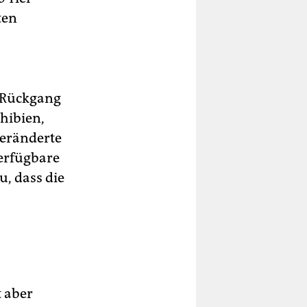
ten
 Rückgang
hibien,
veränderte
erfügbare
, dass die
t aber