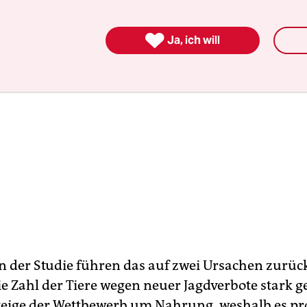

Ja, ich will
n der Studie führen das auf zwei Ursachen zurüc
die Zahl der Tiere wegen neuer Jagdverbote stark 
eige der Wettbewerb um Nahrung, weshalb es pro