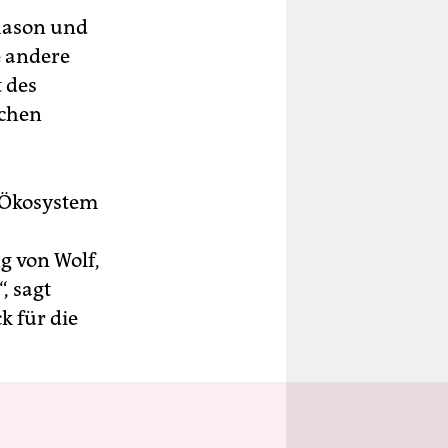
Mason und
e andere
t des
ichen
n Ökosystem
g von Wolf,
, sagt
k für die