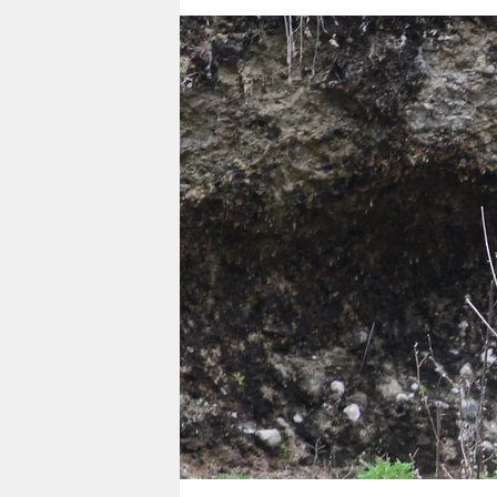
berlin
nord
wahrheit
verlag
verlag
veranstaltungen
shop
fragen & hilfe
unterstützen
abo
genossenschaft