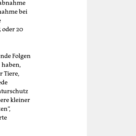
tsabnahme
fnahme bei
e
 oder 20
ende Folgen
s haben,
r Tiere,
ede
aturschutz
iere kleiner
en“,
rte