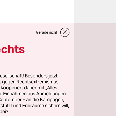
genen
st
Gerade nicht
olgerung
echts
m
eine
esellschaft! Besonders jetzt
senen
rt gegen Rechtsextremismus
: In den
z kooperiert daher mit „Alles
em die
ller Einnahmen aus Anmeldungen
. September – an die Kampagne,
. War 1980
rstützt und Freiräume sichern will,
ch 16 Kilo.
bei?