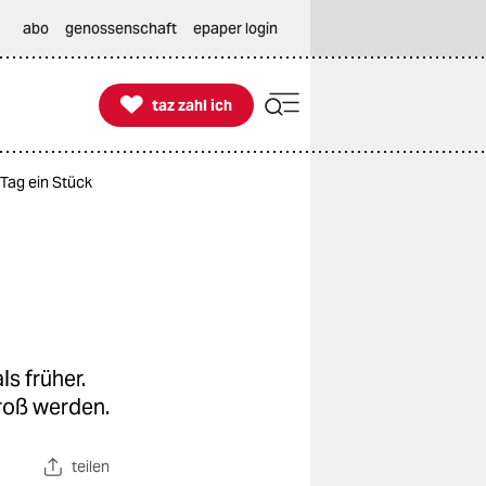
abo
genossenschaft
epaper login

taz zahl ich
taz zahl ich
Tag ein Stück
ls früher.
groß werden.
teilen