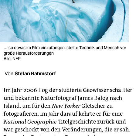
berlin
nord
wahrheit
verlag
… so etwas im Film einzufangen, stellte Technik und Mensch vor
verlag
große Herausforderungen
Bild: NFP
veranstaltungen
Von
Stefan Rahmstorf
shop
fragen & hilfe
Im Jahr 2006 flog der studierte Geowissenschaftler
und bekannte Naturfotograf James Balog nach
unterstützen
Island, um für den
New Yorker
Gletscher zu
abo
fotografieren. Im Jahr darauf kehrte er für eine
National Geographic
-Titelgeschichte zurück und
genossenschaft
war geschockt von den Veränderungen, die er sah.