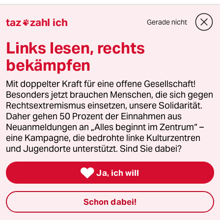
taz
zahl ich
Gerade nicht
5

Unfall von CDU-Abgeordnetem
Thomas Bareiß crasht bei voller
Links lesen, rechts
Dröhnung
bekämpfen
Mit doppelter Kraft für eine offene Gesellschaft!
6
Was tun gegen den Energiewende-Rollback?
Besonders jetzt brauchen Menschen, die sich gegen
Der Urknall
Rechtsextremismus einsetzen, unsere Solidarität.
Daher gehen 50 Prozent der Einnahmen aus
Neuanmeldungen an „Alles beginnt im Zentrum“ –
taz
eine Kampagne, die bedrohte linke Kulturzentren

und Jugendorte unterstützt. Sind Sie dabei?

Folgen Sie uns
Ja, ich will
Schon dabei!
Ressorts