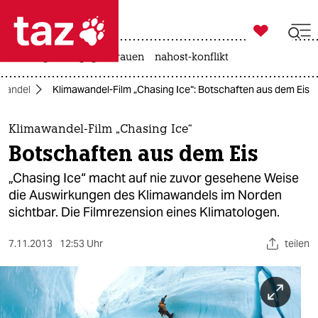

taz zahl ich
hitze
gewalt gegen frauen
nahost-konflikt

taz zahl ich
wandel
Klimawandel-Film „Chasing Ice“: Botschaften aus dem Eis
taz zahl ich
themen
Klimawandel-Film „Chasing Ice“
Botschaften aus dem Eis
politik
„Chasing Ice“ macht auf nie zuvor gesehene Weise
öko
die Auswirkungen des Klimawandels im Norden
sichtbar. Die Filmrezension eines Klimatologen.
gesellschaft
7.11.2013
12:53 Uhr
teilen
kultur
sport